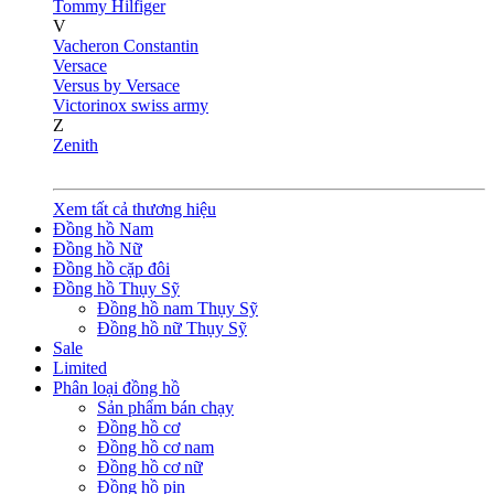
Tommy Hilfiger
V
Vacheron Constantin
Versace
Versus by Versace
Victorinox swiss army
Z
Zenith
Xem tất cả thương hiệu
Đồng hồ Nam
Đồng hồ Nữ
Đồng hồ cặp đôi
Đồng hồ Thụy Sỹ
Đồng hồ nam Thụy Sỹ
Đồng hồ nữ Thụy Sỹ
Sale
Limited
Phân loại đồng hồ
Sản phẩm bán chạy
Đồng hồ cơ
Đồng hồ cơ nam
Đồng hồ cơ nữ
Đồng hồ pin