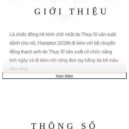
GIỚI THIỆU
Là chiếc đồng hồ hình chữ nhật do Thụy Sĩ sản xuất
dành cho nữ, Hampton 10186 đi kèm với bộ chuyển
động thạch anh do Thụy Sĩ sản xuất có chức năng
lịch ngày và đi kèm với vòng đeo tay bằng da bê màu
nâu nhạt.
Xem thêm
CHỨC NĂNG
Chức năng: Ngày
SỰ CHUYỂN ĐỘNG
Thông
Thụy Sĩ sản xuất
THÔNG SỐ