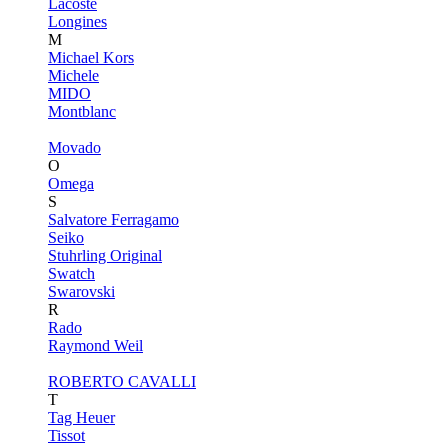
Lacoste
Longines
M
Michael Kors
Michele
MIDO
Montblanc
Movado
O
Omega
S
Salvatore Ferragamo
Seiko
Stuhrling Original
Swatch
Swarovski
R
Rado
Raymond Weil
ROBERTO CAVALLI
T
Tag Heuer
Tissot