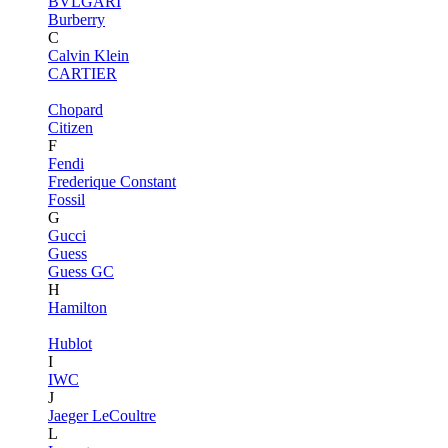
BVLGARI
Burberry
C
Calvin Klein
CARTIER
Chopard
Citizen
F
Fendi
Frederique Constant
Fossil
G
Gucci
Guess
Guess GC
H
Hamilton
Hublot
I
IWC
J
Jaeger LeCoultre
L