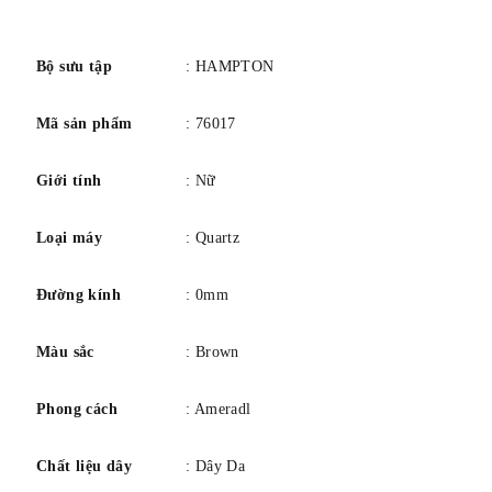
số
Ký hiệu bộ máy: Thạch anh
Bộ sưu tập
: HAMPTON
TRƯỜNG HỢP
hình dạng: Hình chữ nhật
Mã sản phẩm
: 76017
Kích thước: 34,5 mm x 22,0 mm
Giới tính
: Nữ
Độ dày: 9mm
Chất liệu: Thép
Loại máy
: Quartz
Kết thúc: Đánh bóng / hoàn thiện satin
Loại pha lê: Sapphire, cong
Đường kính
: 0mm
Chóng trầy
Màu sắc
: Brown
Mở lại: Đã đóng
Phong cách
: Ameradl
QUAY SỐ
Màu sắc/Hoàn thiện: Trắng
Chất liệu dây
: Dây Da
Chữ số: chữ số Ả Rập