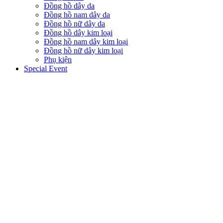
Đồng hồ dây da
Đồng hồ nam dây da
Đồng hồ nữ dây da
Đồng hồ dây kim loại
Đồng hồ nam dây kim loại
Đồng hồ nữ dây kim loại
Phụ kiện
Special Event