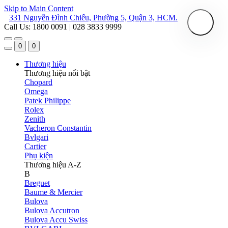
Skip to Main Content
331 Nguyễn Đình Chiểu, Phường 5, Quận 3, HCM.
Call Us: 1800 0091 | 028 3833 9999
0
0
Thương hiệu
Thương hiệu nổi bật
Chopard
Omega
Patek Philippe
Rolex
Zenith
Vacheron Constantin
Bvlgari
Cartier
Phụ kiện
Thương hiệu A-Z
B
Breguet
Baume & Mercier
Bulova
Bulova Accutron
Bulova Accu Swiss