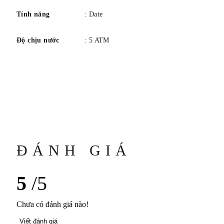
Tay: Hình kiếm
Tính năng
: Date
Độ chịu nước
: 5 ATM
VÒNG ĐEO TAY
Chất liệu: Da bê
NGƯỜI KHÁC
Khả năng chống nước: 5 ATM (khoảng 50 m)
ĐÁNH GIÁ
5
/5
Chưa có đánh giá nào!
Viết đánh giá