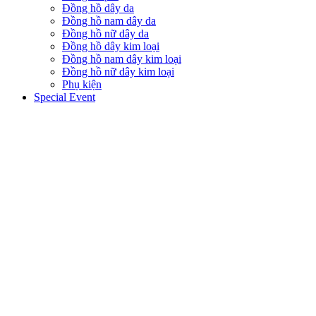
Đồng hồ dây da
Đồng hồ nam dây da
Đồng hồ nữ dây da
Đồng hồ dây kim loại
Đồng hồ nam dây kim loại
Đồng hồ nữ dây kim loại
Phụ kiện
Special Event