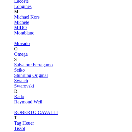
Lacoste
Longines
M
Michael Kors
Michele
MIDO
Montblanc
Movado
O
Omega
S
Salvatore Ferragamo
Seiko
Stuhrling Original
Swatch
Swarovski
R
Rado
Raymond Weil
ROBERTO CAVALLI
T
Tag Heuer
Tissot