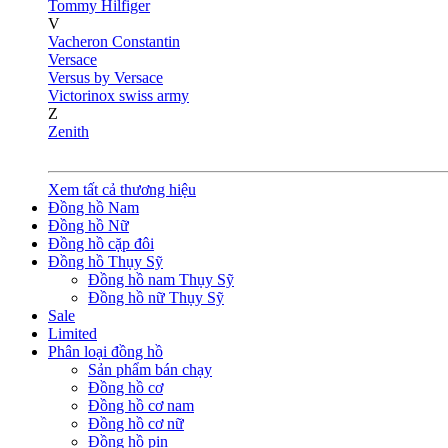
Tommy Hilfiger
V
Vacheron Constantin
Versace
Versus by Versace
Victorinox swiss army
Z
Zenith
Xem tất cả thương hiệu
Đồng hồ Nam
Đồng hồ Nữ
Đồng hồ cặp đôi
Đồng hồ Thụy Sỹ
Đồng hồ nam Thụy Sỹ
Đồng hồ nữ Thụy Sỹ
Sale
Limited
Phân loại đồng hồ
Sản phẩm bán chạy
Đồng hồ cơ
Đồng hồ cơ nam
Đồng hồ cơ nữ
Đồng hồ pin