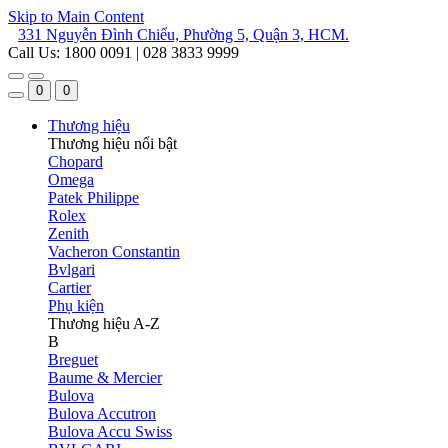
Skip to Main Content
331 Nguyễn Đình Chiểu, Phường 5, Quận 3, HCM.
Call Us: 1800 0091 | 028 3833 9999
0
0
Thương hiệu
Thương hiệu nổi bật
Chopard
Omega
Patek Philippe
Rolex
Zenith
Vacheron Constantin
Bvlgari
Cartier
Phụ kiện
Thương hiệu A-Z
B
Breguet
Baume & Mercier
Bulova
Bulova Accutron
Bulova Accu Swiss