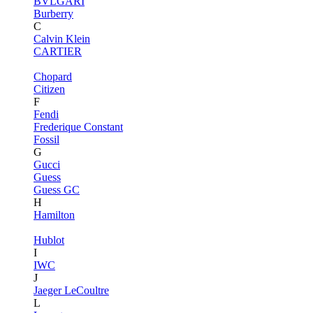
BVLGARI
Burberry
C
Calvin Klein
CARTIER
Chopard
Citizen
F
Fendi
Frederique Constant
Fossil
G
Gucci
Guess
Guess GC
H
Hamilton
Hublot
I
IWC
J
Jaeger LeCoultre
L