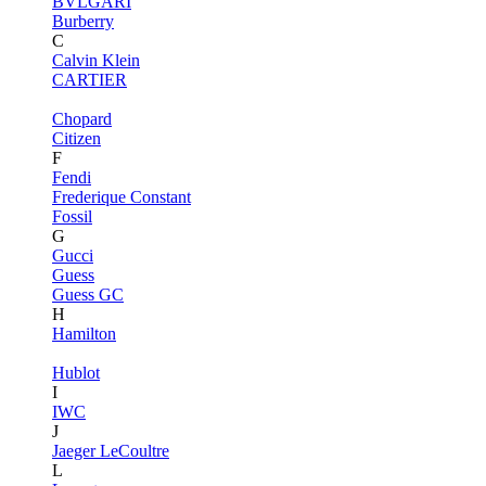
BVLGARI
Burberry
C
Calvin Klein
CARTIER
Chopard
Citizen
F
Fendi
Frederique Constant
Fossil
G
Gucci
Guess
Guess GC
H
Hamilton
Hublot
I
IWC
J
Jaeger LeCoultre
L