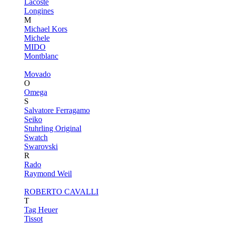
Lacoste
Longines
M
Michael Kors
Michele
MIDO
Montblanc
Movado
O
Omega
S
Salvatore Ferragamo
Seiko
Stuhrling Original
Swatch
Swarovski
R
Rado
Raymond Weil
ROBERTO CAVALLI
T
Tag Heuer
Tissot