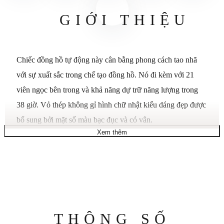
GIỚI THIỆU
Chiếc đồng hồ tự động này cân bằng phong cách tao nhã
với sự xuất sắc trong chế tạo đồng hồ. Nó đi kèm với 21
viên ngọc bên trong và khả năng dự trữ năng lượng trong
38 giờ. Vỏ thép không gỉ hình chữ nhật kiểu dáng đẹp được
bổ sung bởi mặt số màu bạc đục và có vân.
Xem thêm
Với chi tiết dây đeo cá sấu màu đen, vảy vuông, đường
khâu màu xám và vỏ thép bóng loáng, chiếc đồng hồ đeo
tay Hampton này mang đến phong cách hiện đại trang nhã.
Các chỉ số ruthenium màu đen và chữ số Ả Rập đi kèm với
mặt số màu đục và dạng hạt có thể nhìn thấy qua tinh thể
sapphire cong.
Thông
THÔNG SỐ