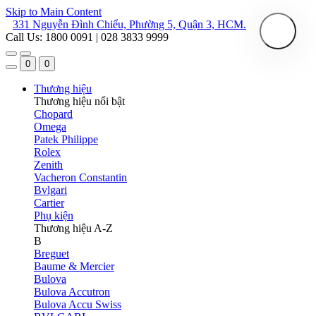
Skip to Main Content
331 Nguyễn Đình Chiểu, Phường 5, Quận 3, HCM.
Call Us: 1800 0091 | 028 3833 9999
0
0
Thương hiệu
Thương hiệu nổi bật
Chopard
Omega
Patek Philippe
Rolex
Zenith
Vacheron Constantin
Bvlgari
Cartier
Phụ kiện
Thương hiệu A-Z
B
Breguet
Baume & Mercier
Bulova
Bulova Accutron
Bulova Accu Swiss