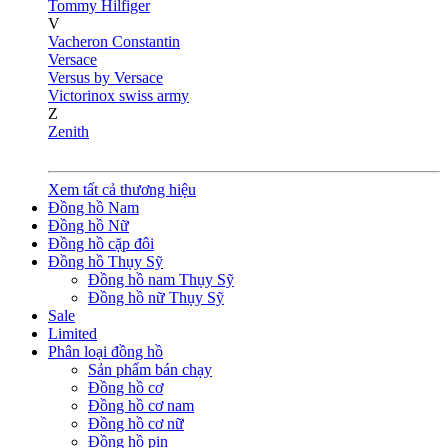
Tommy Hilfiger
V
Vacheron Constantin
Versace
Versus by Versace
Victorinox swiss army
Z
Zenith
Xem tất cả thương hiệu
Đồng hồ Nam
Đồng hồ Nữ
Đồng hồ cặp đôi
Đồng hồ Thụy Sỹ
Đồng hồ nam Thụy Sỹ
Đồng hồ nữ Thụy Sỹ
Sale
Limited
Phân loại đồng hồ
Sản phẩm bán chạy
Đồng hồ cơ
Đồng hồ cơ nam
Đồng hồ cơ nữ
Đồng hồ pin