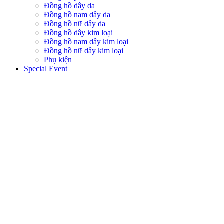
Đồng hồ dây da
Đồng hồ nam dây da
Đồng hồ nữ dây da
Đồng hồ dây kim loại
Đồng hồ nam dây kim loại
Đồng hồ nữ dây kim loại
Phụ kiện
Special Event