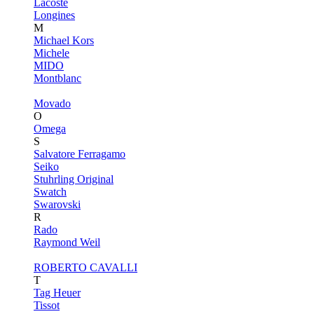
Lacoste
Longines
M
Michael Kors
Michele
MIDO
Montblanc
Movado
O
Omega
S
Salvatore Ferragamo
Seiko
Stuhrling Original
Swatch
Swarovski
R
Rado
Raymond Weil
ROBERTO CAVALLI
T
Tag Heuer
Tissot