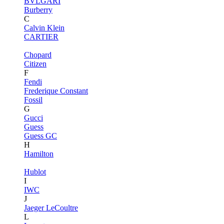
BVLGARI
Burberry
C
Calvin Klein
CARTIER
Chopard
Citizen
F
Fendi
Frederique Constant
Fossil
G
Gucci
Guess
Guess GC
H
Hamilton
Hublot
I
IWC
J
Jaeger LeCoultre
L