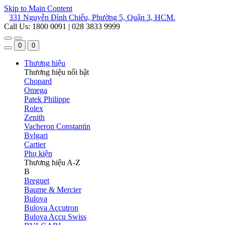
Skip to Main Content
331 Nguyễn Đình Chiểu, Phường 5, Quận 3, HCM.
Call Us: 1800 0091 | 028 3833 9999
0
0
Thương hiệu
Thương hiệu nổi bật
Chopard
Omega
Patek Philippe
Rolex
Zenith
Vacheron Constantin
Bvlgari
Cartier
Phụ kiện
Thương hiệu A-Z
B
Breguet
Baume & Mercier
Bulova
Bulova Accutron
Bulova Accu Swiss