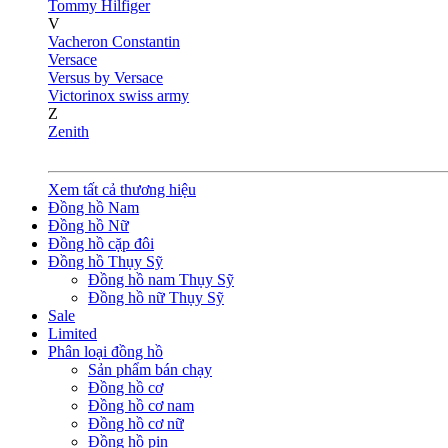
Tommy Hilfiger
V
Vacheron Constantin
Versace
Versus by Versace
Victorinox swiss army
Z
Zenith
Xem tất cả thương hiệu
Đồng hồ Nam
Đồng hồ Nữ
Đồng hồ cặp đôi
Đồng hồ Thụy Sỹ
Đồng hồ nam Thụy Sỹ
Đồng hồ nữ Thụy Sỹ
Sale
Limited
Phân loại đồng hồ
Sản phẩm bán chạy
Đồng hồ cơ
Đồng hồ cơ nam
Đồng hồ cơ nữ
Đồng hồ pin