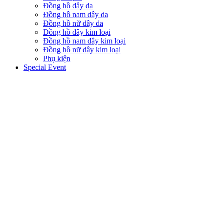
Đồng hồ dây da
Đồng hồ nam dây da
Đồng hồ nữ dây da
Đồng hồ dây kim loại
Đồng hồ nam dây kim loại
Đồng hồ nữ dây kim loại
Phụ kiện
Special Event