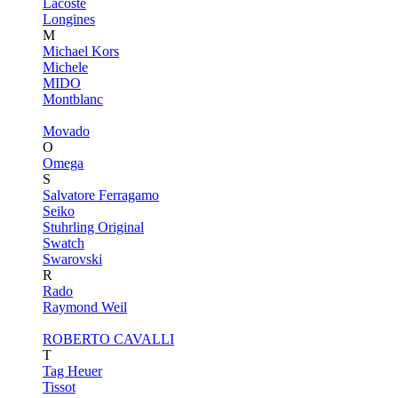
Lacoste
Longines
M
Michael Kors
Michele
MIDO
Montblanc
Movado
O
Omega
S
Salvatore Ferragamo
Seiko
Stuhrling Original
Swatch
Swarovski
R
Rado
Raymond Weil
ROBERTO CAVALLI
T
Tag Heuer
Tissot