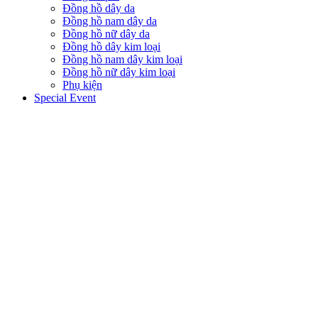
Đồng hồ dây da
Đồng hồ nam dây da
Đồng hồ nữ dây da
Đồng hồ dây kim loại
Đồng hồ nam dây kim loại
Đồng hồ nữ dây kim loại
Phụ kiện
Special Event