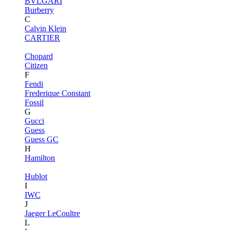
BVLGARI
Burberry
C
Calvin Klein
CARTIER
Chopard
Citizen
F
Fendi
Frederique Constant
Fossil
G
Gucci
Guess
Guess GC
H
Hamilton
Hublot
I
IWC
J
Jaeger LeCoultre
L