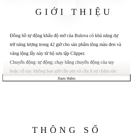
GIỚI THIỆU
Đồng hồ tự động khẩu độ mở của Bulova có khả năng dự
trữ năng lượng trong 42 giờ cho sản phẩm tông màu đen và
vàng lộng lẫy này từ bộ sưu tập Clipper.
Chuyển động: tự động; chạy bằng chuyển động của tay
hoặc cổ tay; không bao giờ cần pin và cần ít sự chăm sóc
Xem thêm
Vỏ: thép không gỉ tròn tông vàng; 42mm
Dây đeo: da đen
Đóng cửa: khóa
Mặt số: đa chức năng màu đen với khẩu độ mở
Khả năng chống nước: đến 30 mét
Thông
THÔNG SỐ