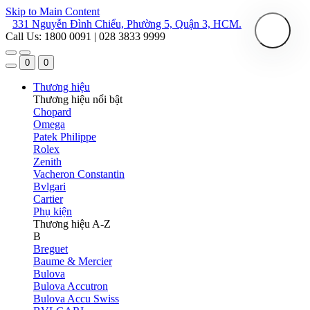
Skip to Main Content
331 Nguyễn Đình Chiểu, Phường 5, Quận 3, HCM.
Call Us: 1800 0091 | 028 3833 9999
0
0
Thương hiệu
Thương hiệu nổi bật
Chopard
Omega
Patek Philippe
Rolex
Zenith
Vacheron Constantin
Bvlgari
Cartier
Phụ kiện
Thương hiệu A-Z
B
Breguet
Baume & Mercier
Bulova
Bulova Accutron
Bulova Accu Swiss