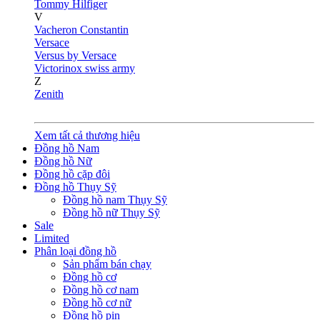
Tommy Hilfiger
V
Vacheron Constantin
Versace
Versus by Versace
Victorinox swiss army
Z
Zenith
Xem tất cả thương hiệu
Đồng hồ Nam
Đồng hồ Nữ
Đồng hồ cặp đôi
Đồng hồ Thụy Sỹ
Đồng hồ nam Thụy Sỹ
Đồng hồ nữ Thụy Sỹ
Sale
Limited
Phân loại đồng hồ
Sản phẩm bán chạy
Đồng hồ cơ
Đồng hồ cơ nam
Đồng hồ cơ nữ
Đồng hồ pin