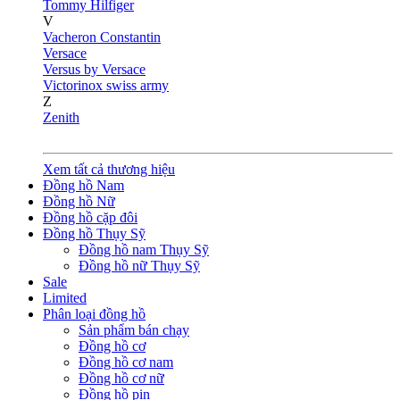
Tommy Hilfiger
V
Vacheron Constantin
Versace
Versus by Versace
Victorinox swiss army
Z
Zenith
Xem tất cả thương hiệu
Đồng hồ Nam
Đồng hồ Nữ
Đồng hồ cặp đôi
Đồng hồ Thụy Sỹ
Đồng hồ nam Thụy Sỹ
Đồng hồ nữ Thụy Sỹ
Sale
Limited
Phân loại đồng hồ
Sản phẩm bán chạy
Đồng hồ cơ
Đồng hồ cơ nam
Đồng hồ cơ nữ
Đồng hồ pin