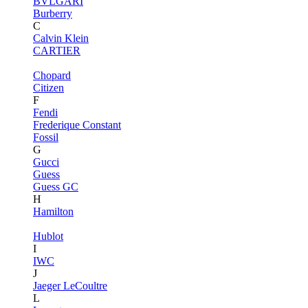
BVLGARI
Burberry
C
Calvin Klein
CARTIER
Chopard
Citizen
F
Fendi
Frederique Constant
Fossil
G
Gucci
Guess
Guess GC
H
Hamilton
Hublot
I
IWC
J
Jaeger LeCoultre
L