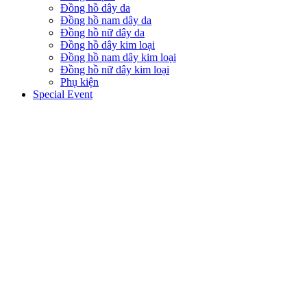
Đồng hồ dây da
Đồng hồ nam dây da
Đồng hồ nữ dây da
Đồng hồ dây kim loại
Đồng hồ nam dây kim loại
Đồng hồ nữ dây kim loại
Phụ kiện
Special Event