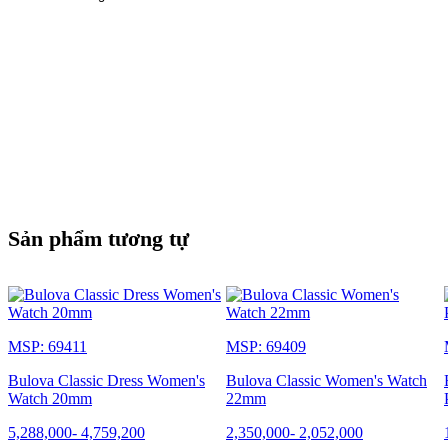
Sản phẩm tương tự
MSP: 69411
MSP: 69409
Bulova Classic Dress Women's
Bulova Classic Women's Watch
Watch 20mm
22mm
5,288,000
-
4,759,200
2,350,000
-
2,052,000