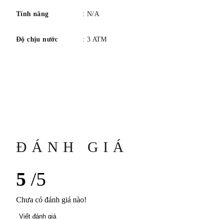
CHIỀU RỘNG BAN NHẠC9 mm CLASPTrang sức
Tính năng
: N/A
ĐẶC TRƯNG
CHỐNG NƯỚC 30 mét / 100 feet CHỨC NĂNG Giờ,
Độ chịu nước
: 3 ATM
Phút TÍNH NĂNG Kim cương, Thép không gỉ
ĐÁNH GIÁ
5
/5
Chưa có đánh giá nào!
Viết đánh giá