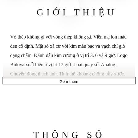
GIỚI THIỆU
Vỏ thép không gỉ với vòng thép không gỉ. Viền mạ ion màu
đen cố định. Mặt số xà cừ với kim màu bạc và vạch chỉ giờ
dạng chấm. Đánh dấu kim cương ở vị trí 3, 6 và 9 giờ. Logo
Bulova xuất hiện ở vị trí 12 giờ. Loại quay số: Analog.
Chuyển động thạch anh. Tinh thể khoáng chống trầy xước.
Xem thêm
Kéo/đẩy vương miện. Vỏ sau chắc chắn. Đường kính vỏ:
21 mm. Độ dày vỏ: 7,2 mm. Hình dạng vỏ tròn. Móc cài
trang sức. Chống nước ở độ sâu 30 mét / 100 feet. Chức
năng: giờ, phút. Phong cách đồng hồ đeo tay. Đồng hồ đeo
tay nữ bằng thép không gỉ mặt số kim cương Bulova
96P128.
Thông
THÔNG SỐ