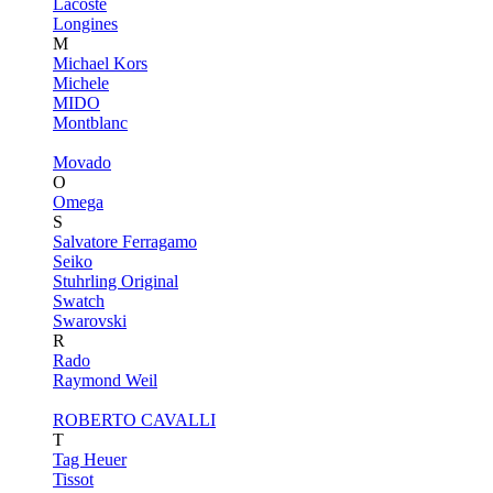
Lacoste
Longines
M
Michael Kors
Michele
MIDO
Montblanc
Movado
O
Omega
S
Salvatore Ferragamo
Seiko
Stuhrling Original
Swatch
Swarovski
R
Rado
Raymond Weil
ROBERTO CAVALLI
T
Tag Heuer
Tissot