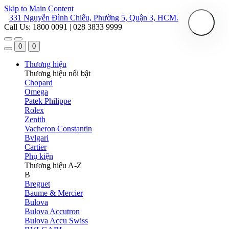
Skip to Main Content
331 Nguyễn Đình Chiểu, Phường 5, Quận 3, HCM.
Call Us: 1800 0091 | 028 3833 9999
0
0
Thương hiệu
Thương hiệu nổi bật
Chopard
Omega
Patek Philippe
Rolex
Zenith
Vacheron Constantin
Bvlgari
Cartier
Phụ kiện
Thương hiệu A-Z
B
Breguet
Baume & Mercier
Bulova
Bulova Accutron
Bulova Accu Swiss