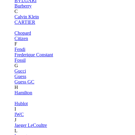
BVLGARI
Burberry
C
Calvin Klein
CARTIER
Chopard
Citizen
F
Fendi
Frederique Constant
Fossil
G
Gucci
Guess
Guess GC
H
Hamilton
Hublot
I
IWC
J
Jaeger LeCoultre
L