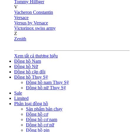
Tommy Hilfiger
V
Vacheron Constantin
Versace
Versus by Versace
Victorinox swiss army
Z
Zenith
Xem tất cả thương hiệu
Đồng hồ Nam
Đồng hồ Nữ
Đồng hồ cặp đôi
Đồng hồ Thụy Sỹ
Đồng hồ nam Thụy Sỹ
Đồng hồ nữ Thụy Sỹ
Sale
Limited
Phân loại đồng hồ
Sản phẩm bán chạy
Đồng hồ cơ
Đồng hồ cơ nam
Đồng hồ cơ nữ
Đồng hồ pin