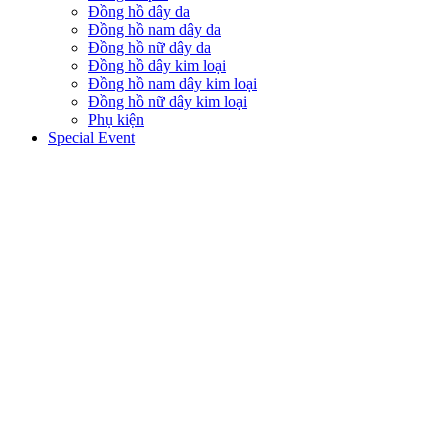
Đồng hồ dây da
Đồng hồ nam dây da
Đồng hồ nữ dây da
Đồng hồ dây kim loại
Đồng hồ nam dây kim loại
Đồng hồ nữ dây kim loại
Phụ kiện
Special Event