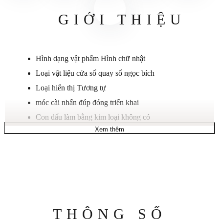
GIỚI THIỆU
Hình dạng vật phẩm
Hình chữ nhật
Loại vật liệu cửa sổ quay số
ngọc bích
Loại hiển thị
Tương tự
móc cài
nhấn đúp đóng triển khai
Con dấu làm bằng kim loại
không có
Xem thêm
Chất liệu vỏ
Thép không gỉ
Đường kính vỏ
20
Độ dày vỏ
7
Chất liệu dây đeo
Thép không gỉ
Độ dài băng tần
20 mm
Độ rộng băng tần
20 mm
Thông
THÔNG SỐ