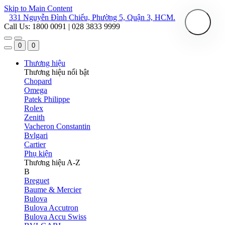
Skip to Main Content
331 Nguyễn Đình Chiểu, Phường 5, Quận 3, HCM.
Call Us: 1800 0091 | 028 3833 9999
0
0
Thương hiệu
Thương hiệu nổi bật
Chopard
Omega
Patek Philippe
Rolex
Zenith
Vacheron Constantin
Bvlgari
Cartier
Phụ kiện
Thương hiệu A-Z
B
Breguet
Baume & Mercier
Bulova
Bulova Accutron
Bulova Accu Swiss