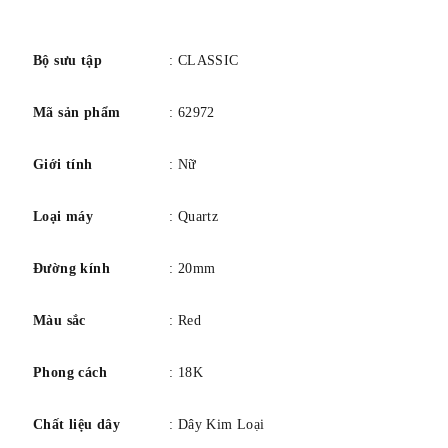
bảng màu
Bạc
số
Quay số màu
Trắng
bezel vật chất
Thép không gỉ
Bộ sưu tập
: CLASSIC
Lịch
Ngày
Mã sản phẩm
: 62972
Tính năng đặc biệt
lịch có dấu màu đỏ, vỏ sau bốn vít
Chuyển động
Thạch anh
Giới tính
: Nữ
Độ sâu chống nước
30 mét
Loại máy
: Quartz
Đường kính
: 20mm
Màu sắc
: Red
Phong cách
: 18K
Chất liệu dây
: Dây Kim Loại