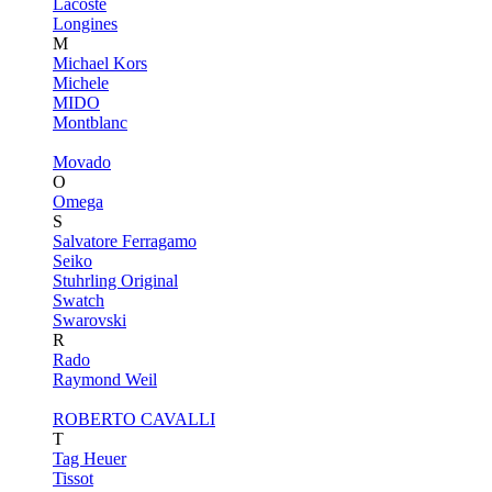
Lacoste
Longines
M
Michael Kors
Michele
MIDO
Montblanc
Movado
O
Omega
S
Salvatore Ferragamo
Seiko
Stuhrling Original
Swatch
Swarovski
R
Rado
Raymond Weil
ROBERTO CAVALLI
T
Tag Heuer
Tissot