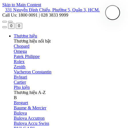
Skip to Main Content
331 Nguyễn Đình Chiểu, Phường 5, Quận 3, HCM.
Call Us: 1800 0091 | 028 3833 9999
0
0
Thương hiệu
Thương hiệu nổi bật
Chopard
Omega
Patek Philippe
Rolex
Zenith
Vacheron Constantin
Bvlgari
Cartier
Phụ kiện
Thương hiệu A-Z
B
Breguet
Baume & Mercier
Bulova
Bulova Accutron
Bulova Accu Swiss