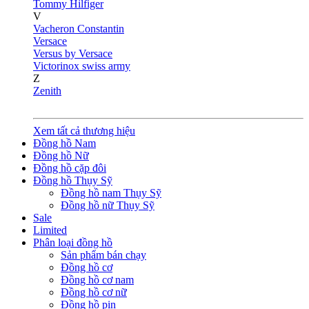
Tommy Hilfiger
V
Vacheron Constantin
Versace
Versus by Versace
Victorinox swiss army
Z
Zenith
Xem tất cả thương hiệu
Đồng hồ Nam
Đồng hồ Nữ
Đồng hồ cặp đôi
Đồng hồ Thụy Sỹ
Đồng hồ nam Thụy Sỹ
Đồng hồ nữ Thụy Sỹ
Sale
Limited
Phân loại đồng hồ
Sản phẩm bán chạy
Đồng hồ cơ
Đồng hồ cơ nam
Đồng hồ cơ nữ
Đồng hồ pin