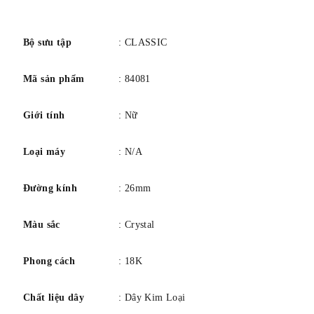
Chống nước ở độ sâu 30 mét / 100 feet.
số
Bộ sưu tập
: CLASSIC
Mã sản phẩm
: 84081
Giới tính
: Nữ
Loại máy
: N/A
Đường kính
: 26mm
Màu sắc
: Crystal
Phong cách
: 18K
Chất liệu dây
: Dây Kim Loại