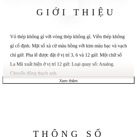
GIỚI THIỆU
Vỏ thép không gỉ với vòng thép không gỉ. Viền thép không
gỉ cố định. Mặt số xà cừ màu hồng với kim màu bạc và vạch
chỉ giờ. Pha lê được đặt ở vị trí 3, 6 và 12 giờ. Một chữ số
La Mã xuất hiện ở vị trí 12 giờ. Loại quay số: Analog.
Chuyển động thạch anh.
Xem thêm
Tinh thể khoáng chống trầy xước.
Kích thước vỏ: 26 mm.
Độ dày vỏ: 8 mm.
Chiều rộng dải: 14 mm.
Chiều dài băng tần: 7 inch.
Triển khai với khóa nhả nút nhấn.
Thông
THÔNG SỐ