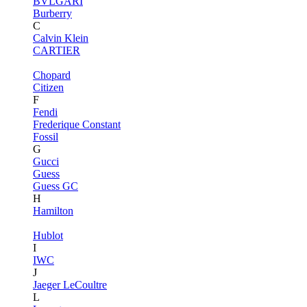
BVLGARI
Burberry
C
Calvin Klein
CARTIER
Chopard
Citizen
F
Fendi
Frederique Constant
Fossil
G
Gucci
Guess
Guess GC
H
Hamilton
Hublot
I
IWC
J
Jaeger LeCoultre
L