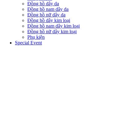
Đồng hồ dây da
Đồng hồ nam dây da
Đồng hồ nữ dây da
Đồng hồ dây kim loại
Đồng hồ nam dây kim loại
Đồng hồ nữ dây kim loại
Phụ kiện
Special Event