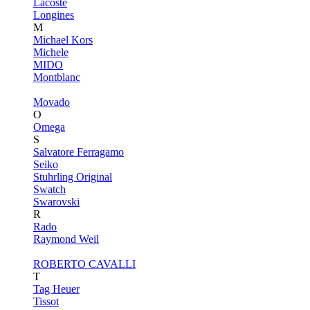
Lacoste
Longines
M
Michael Kors
Michele
MIDO
Montblanc
Movado
O
Omega
S
Salvatore Ferragamo
Seiko
Stuhrling Original
Swatch
Swarovski
R
Rado
Raymond Weil
ROBERTO CAVALLI
T
Tag Heuer
Tissot