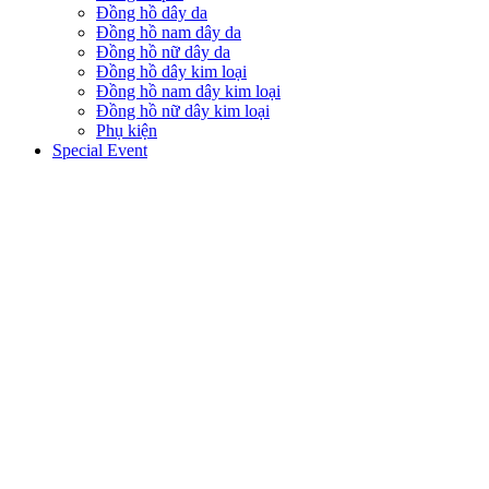
Đồng hồ dây da
Đồng hồ nam dây da
Đồng hồ nữ dây da
Đồng hồ dây kim loại
Đồng hồ nam dây kim loại
Đồng hồ nữ dây kim loại
Phụ kiện
Special Event