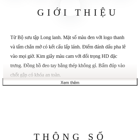
GIỚI THIỆU
Từ Bộ sưu tập Long lanh. Mặt số màu đen với logo thanh
và tấm chắn mở có kết cấu lấp lánh. Điểm đánh dấu pha lê
vào mọi giờ. Kim giây màu cam với đối trọng HD đặc
trưng. Đồng hồ đeo tay bằng thép không gỉ. Bấm đúp vào
chốt gập có khóa an toàn.
Xem thêm
Phong trào: Quartz
Pha lê: khoáng chất
Đường kính vỏ: 30 mm
Độ dày vỏ: 8,25 mm
Khả năng chống nước: 50M
Bảo hành có giới hạn 2 năm
Thông
THÔNG SỐ