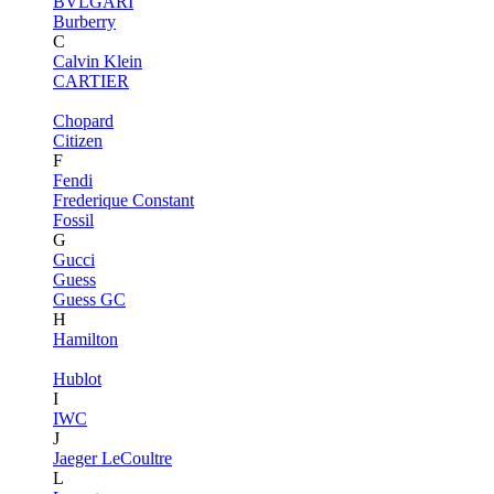
BVLGARI
Burberry
C
Calvin Klein
CARTIER
Chopard
Citizen
F
Fendi
Frederique Constant
Fossil
G
Gucci
Guess
Guess GC
H
Hamilton
Hublot
I
IWC
J
Jaeger LeCoultre
L