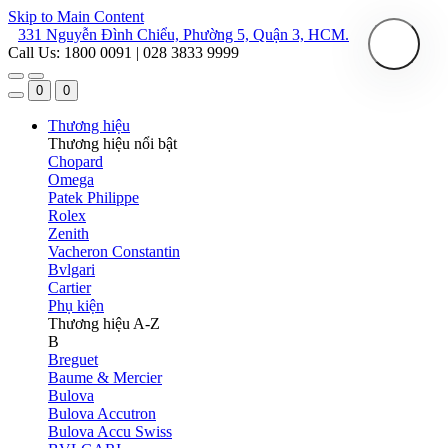
Skip to Main Content
331 Nguyễn Đình Chiểu, Phường 5, Quận 3, HCM.
Call Us: 1800 0091 | 028 3833 9999
0
0
Thương hiệu
Thương hiệu nổi bật
Chopard
Omega
Patek Philippe
Rolex
Zenith
Vacheron Constantin
Bvlgari
Cartier
Phụ kiện
Thương hiệu A-Z
B
Breguet
Baume & Mercier
Bulova
Bulova Accutron
Bulova Accu Swiss