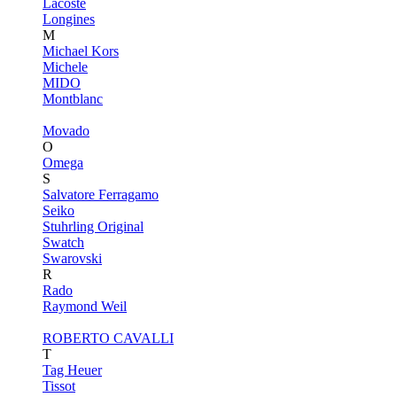
Lacoste
Longines
M
Michael Kors
Michele
MIDO
Montblanc
Movado
O
Omega
S
Salvatore Ferragamo
Seiko
Stuhrling Original
Swatch
Swarovski
R
Rado
Raymond Weil
ROBERTO CAVALLI
T
Tag Heuer
Tissot