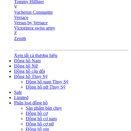
Tommy Hilfiger
V
Vacheron Constantin
Versace
Versus by Versace
Victorinox swiss army
Z
Zenith
Xem tất cả thương hiệu
Đồng hồ Nam
Đồng hồ Nữ
Đồng hồ cặp đôi
Đồng hồ Thụy Sỹ
Đồng hồ nam Thụy Sỹ
Đồng hồ nữ Thụy Sỹ
Sale
Limited
Phân loại đồng hồ
Sản phẩm bán chạy
Đồng hồ cơ
Đồng hồ cơ nam
Đồng hồ cơ nữ
Đồng hồ pin