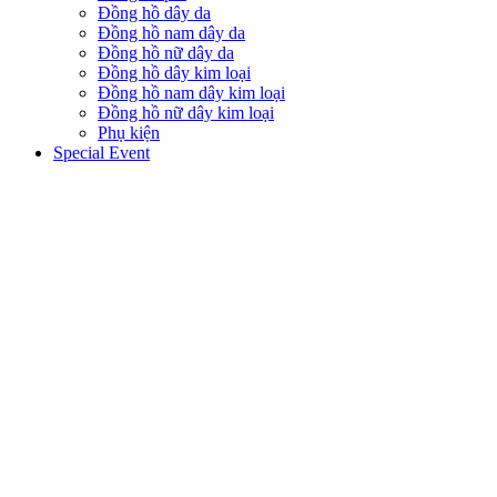
Đồng hồ dây da
Đồng hồ nam dây da
Đồng hồ nữ dây da
Đồng hồ dây kim loại
Đồng hồ nam dây kim loại
Đồng hồ nữ dây kim loại
Phụ kiện
Special Event