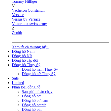
Tommy Hilfiger
V
Vacheron Constantin
Versace
Versus by Versace
Victorinox swiss army
Z
Zenith
Xem tất cả thương hiệu
Đồng hồ Nam
Đồng hồ Nữ
Đồng hồ cặp đôi
Đồng hồ Thụy Sỹ
Đồng hồ nam Thụy Sỹ
Đồng hồ nữ Thụy Sỹ
Sale
Limited
Phân loại đồng hồ
Sản phẩm bán chạy
Đồng hồ cơ
Đồng hồ cơ nam
Đồng hồ cơ nữ
Đồng hồ pin