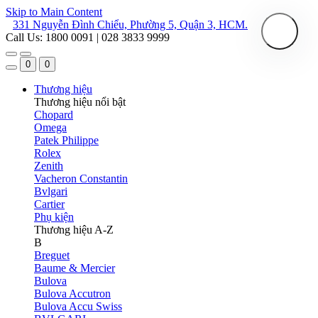
Skip to Main Content
331 Nguyễn Đình Chiểu, Phường 5, Quận 3, HCM.
Call Us: 1800 0091 | 028 3833 9999
0
0
Thương hiệu
Thương hiệu nổi bật
Chopard
Omega
Patek Philippe
Rolex
Zenith
Vacheron Constantin
Bvlgari
Cartier
Phụ kiện
Thương hiệu A-Z
B
Breguet
Baume & Mercier
Bulova
Bulova Accutron
Bulova Accu Swiss