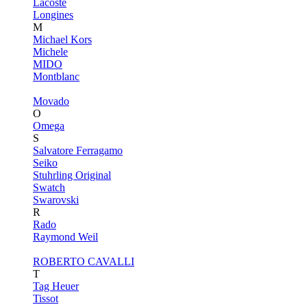
Lacoste
Longines
M
Michael Kors
Michele
MIDO
Montblanc
Movado
O
Omega
S
Salvatore Ferragamo
Seiko
Stuhrling Original
Swatch
Swarovski
R
Rado
Raymond Weil
ROBERTO CAVALLI
T
Tag Heuer
Tissot