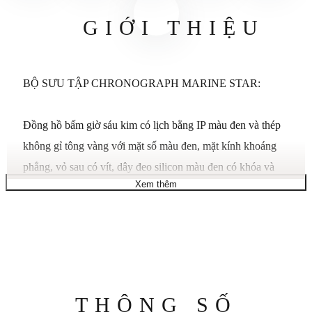
GIỚI THIỆU
BỘ SƯU TẬP CHRONOGRAPH MARINE STAR:
Đồng hồ bấm giờ sáu kim có lịch bằng IP màu đen và thép
không gỉ tông vàng với mặt số màu đen, mặt kính khoáng
phẳng, vỏ sau có vít, dây đeo silicon màu đen có khóa và
Xem thêm
khả năng chống nước ở độ sâu 100 mét. Thể thao và có tính
ứng dụng cao nhưng vẫn đủ tinh tế để kết hợp hoàn hảo với
trang phục công sở hoặc trang phục cuối tuần.
ĐẶC TRƯNG:
Thông
THÔNG SỐ
Quay số màu đen