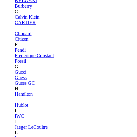
BVLGARI
Burberry
C
Calvin Klein
CARTIER
Chopard
Citizen
F
Fendi
Frederique Constant
Fossil
G
Gucci
Guess
Guess GC
H
Hamilton
Hublot
I
IWC
J
Jaeger LeCoultre
L