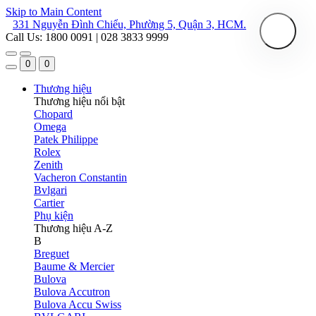
Skip to Main Content
331 Nguyễn Đình Chiểu, Phường 5, Quận 3, HCM.
Call Us: 1800 0091 | 028 3833 9999
0
0
Thương hiệu
Thương hiệu nổi bật
Chopard
Omega
Patek Philippe
Rolex
Zenith
Vacheron Constantin
Bvlgari
Cartier
Phụ kiện
Thương hiệu A-Z
B
Breguet
Baume & Mercier
Bulova
Bulova Accutron
Bulova Accu Swiss