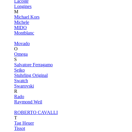
Lacoste
Longines
M
Michael Kors
Michele
MIDO
Montblanc
Movado
O
Omega
S
Salvatore Ferragamo
Seiko
Stuhrling Original
Swatch
Swarovski
R
Rado
Raymond Weil
ROBERTO CAVALLI
T
Tag Heuer
Tissot