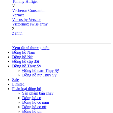
Tommy Hilfiger
V
Vacheron Constantin
Versace
Versus by Versace
Victorinox swiss army
Z
Zenith
Xem tất cả thương hiệu
Đồng hồ Nam
Đồng hồ Nữ
Đồng hồ cặp đôi
Đồng hồ Thụy Sỹ
Đồng hồ nam Thụy Sỹ
Đồng hồ nữ Thụy Sỹ
Sale
Limited
Phân loại đồng hồ
Sản phẩm bán chạy
Đồng hồ cơ
Đồng hồ cơ nam
Đồng hồ cơ nữ
Đồng hồ pin