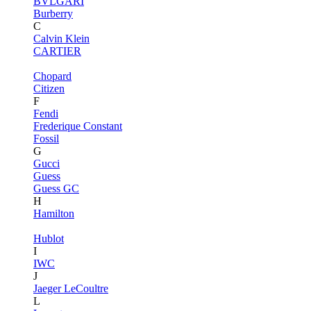
BVLGARI
Burberry
C
Calvin Klein
CARTIER
Chopard
Citizen
F
Fendi
Frederique Constant
Fossil
G
Gucci
Guess
Guess GC
H
Hamilton
Hublot
I
IWC
J
Jaeger LeCoultre
L