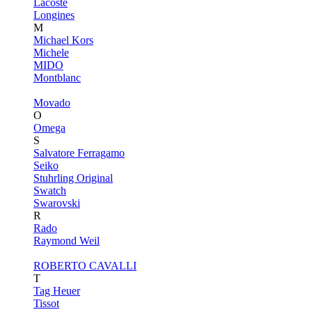
Lacoste
Longines
M
Michael Kors
Michele
MIDO
Montblanc
Movado
O
Omega
S
Salvatore Ferragamo
Seiko
Stuhrling Original
Swatch
Swarovski
R
Rado
Raymond Weil
ROBERTO CAVALLI
T
Tag Heuer
Tissot