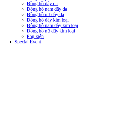
Đồng hồ dây da
Đồng hồ nam dây da
Đồng hồ nữ dây da
Đồng hồ dây kim loại
Đồng hồ nam dây kim loại
Đồng hồ nữ dây kim loại
Phụ kiện
Special Event