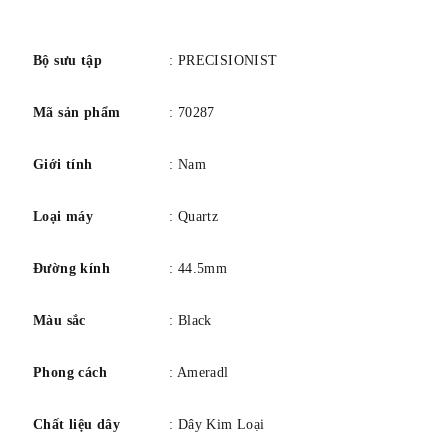
số
Pha lê: Sapphire
Đường kính vỏ: 44,5 mm
Bộ sưu tập
: PRECISIONIST
Độ dày vỏ: 16,95 mm
Khả năng chống nước: 300M
Mã sản phẩm
: 70287
Bảo hành có giới hạn 3 năm
Giới tính
: Nam
Loại máy
: Quartz
Đường kính
: 44.5mm
Màu sắc
: Black
Phong cách
: Ameradl
Chất liệu dây
: Dây Kim Loại