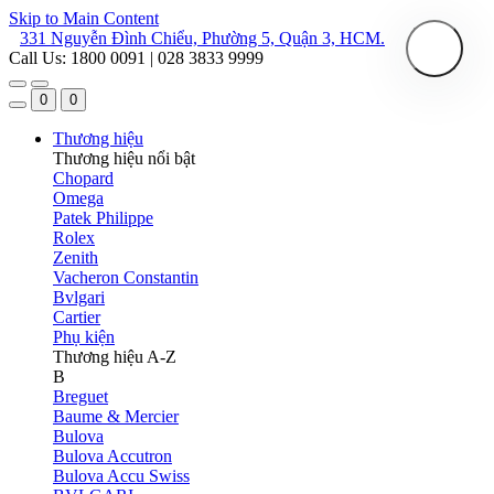
Skip to Main Content
331 Nguyễn Đình Chiểu, Phường 5, Quận 3, HCM.
Call Us: 1800 0091 | 028 3833 9999
0
0
Thương hiệu
Thương hiệu nổi bật
Chopard
Omega
Patek Philippe
Rolex
Zenith
Vacheron Constantin
Bvlgari
Cartier
Phụ kiện
Thương hiệu A-Z
B
Breguet
Baume & Mercier
Bulova
Bulova Accutron
Bulova Accu Swiss