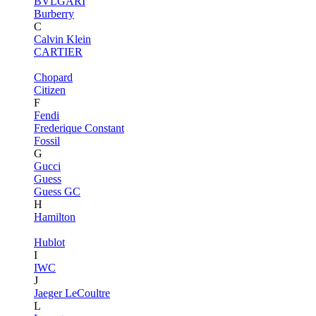
BVLGARI
Burberry
C
Calvin Klein
CARTIER
Chopard
Citizen
F
Fendi
Frederique Constant
Fossil
G
Gucci
Guess
Guess GC
H
Hamilton
Hublot
I
IWC
J
Jaeger LeCoultre
L