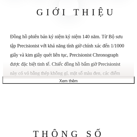
GIỚI THIỆU
Đồng hồ phiên bản kỷ niệm kỷ niệm 140 năm. Từ Bộ sưu
tập Precisionist với khả năng tính giờ chính xác đến 1/1000
giây và kim giây quét liên tục, Precisionist Chronograph
được đặc biệt tinh tế. Chiếc đồng hồ bấm giờ Precisionist
này có vỏ bằng thép không gỉ, mặt số màu đen, các điểm
Xem thêm
nhấn màu xanh lá cây Accutron mang tính biểu tượng, mặt
kính sapphire và vòng đeo tay bằng thép không gỉ. Được hỗ
trợ bởi bộ chuyển động thạch anh hiệu suất cao độc quyền
của Bulova với tần số 262 kHz cho độ chính xác tuyệt vời.
Chi tiết bổ sung:
Thông
THÔNG SỐ
Phong trào: Người theo chủ nghĩa chính xác