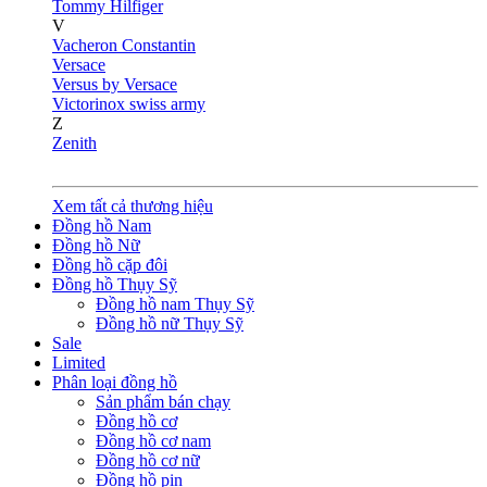
Tommy Hilfiger
V
Vacheron Constantin
Versace
Versus by Versace
Victorinox swiss army
Z
Zenith
Xem tất cả thương hiệu
Đồng hồ Nam
Đồng hồ Nữ
Đồng hồ cặp đôi
Đồng hồ Thụy Sỹ
Đồng hồ nam Thụy Sỹ
Đồng hồ nữ Thụy Sỹ
Sale
Limited
Phân loại đồng hồ
Sản phẩm bán chạy
Đồng hồ cơ
Đồng hồ cơ nam
Đồng hồ cơ nữ
Đồng hồ pin