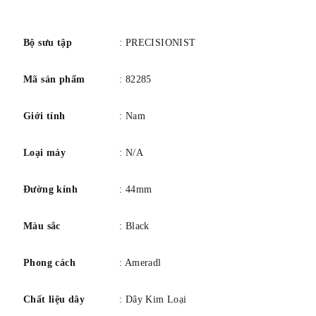
số
Gấp lại bằng chốt nhả an toàn.
Chống nước ở độ sâu 300 mét / 1000 feet.
Bộ sưu tập
: PRECISIONIST
Chức năng: đồng hồ bấm giờ, máy đo tốc độ, ngày,
giờ, phút, giây.
Mã sản phẩm
: 82285
Giới tính
: Nam
Loại máy
: N/A
Đường kính
: 44mm
Màu sắc
: Black
Phong cách
: Ameradl
Chất liệu dây
: Dây Kim Loại