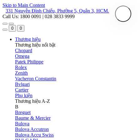
Skip to Main Content
331 Nguyễn Đình Chiểu, Phường 5, Quận 3, HCM.
Call Us: 1800 0091 | 028 3833 9999
0
0
Thương hiệu
Thương hiệu nổi bật
Chopard
Omega
Patek Philippe
Rolex
Zenith
Vacheron Constantin
Bvlgari
Cartier
Phụ kiện
Thương hiệu A-Z
B
Breguet
Baume & Mercier
Bulova
Bulova Accutron
Bulova Accu Swiss