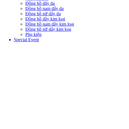
Đồng hồ dây da
Đồng hồ nam dây da
Đồng hồ nữ dây da
Đồng hồ dây kim loại
Đồng hồ nam dây kim loại
Đồng hồ nữ dây kim loại
Phụ kiện
Special Event