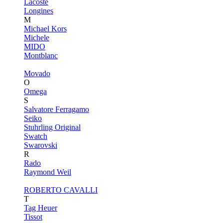
Lacoste
Longines
M
Michael Kors
Michele
MIDO
Montblanc
Movado
O
Omega
S
Salvatore Ferragamo
Seiko
Stuhrling Original
Swatch
Swarovski
R
Rado
Raymond Weil
ROBERTO CAVALLI
T
Tag Heuer
Tissot