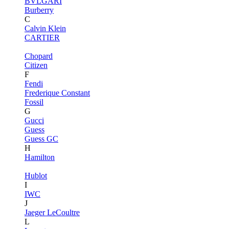
BVLGARI
Burberry
C
Calvin Klein
CARTIER
Chopard
Citizen
F
Fendi
Frederique Constant
Fossil
G
Gucci
Guess
Guess GC
H
Hamilton
Hublot
I
IWC
J
Jaeger LeCoultre
L