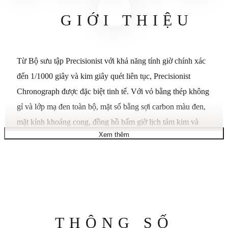
GIỚI THIỆU
Từ Bộ sưu tập Precisionist với khả năng tính giờ chính xác
đến 1/1000 giây và kim giây quét liên tục, Precisionist
Chronograph được đặc biệt tinh tế. Với vỏ bằng thép không
gỉ và lớp mạ đen toàn bộ, mặt số bằng sợi carbon màu đen,
mặt kính khoáng cong, đồng hồ bấm giờ lịch tám kim và
Xem thêm
nắp gập, đồng hồ có khả năng chịu nước ở độ sâu 300 mét.
Chuyển động thạch anh.
Tinh thể khoáng chống trầy xước.
Kích thước vỏ: 44 mm.
Độ dày vỏ: 18 mm.
Thông
THÔNG SỐ
Chiều rộng dải: 21 mm.