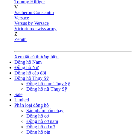
Tommy Hilfiger
V
Vacheron Constantin
Versace
Versus by Versace
Victorinox swiss army
Z
Zenith
Xem tất cả thương hiệu
Đồng hồ Nam
Đồng hồ Nữ
Đồng hồ cặp đôi
Đồng hồ Thụy Sỹ
Đồng hồ nam Thụy Sỹ
Đồng hồ nữ Thụy Sỹ
Sale
Limited
Phân loại đồng hồ
Sản phẩm bán chạy
Đồng hồ cơ
Đồng hồ cơ nam
Đồng hồ cơ nữ
Đồng hồ pin