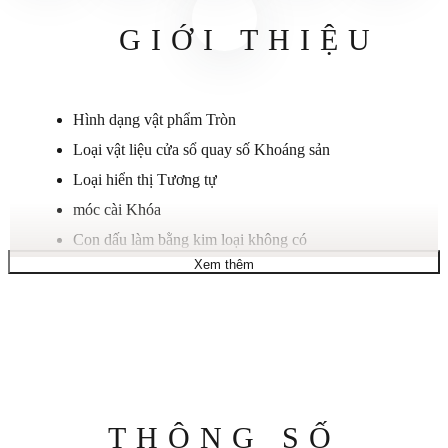
GIỚI THIỆU
Hình dạng vật phẩm
Tròn
Loại vật liệu cửa sổ quay số
Khoáng sản
Loại hiển thị
Tương tự
móc cài
Khóa
Con dấu làm bằng kim loại
không có
Xem thêm
Chất liệu vỏ
Thép không gỉ
Đường kính vỏ
46 mm
Độ dày vỏ
14 mm
Chất liệu dây đeo
Polyurethane
Độ dài băng tần
Tiêu chuẩn nam
Độ rộng băng tần
24 mm
Thông
THÔNG SỐ