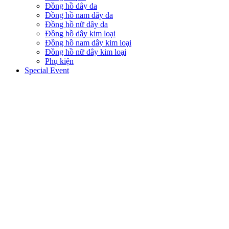
Đồng hồ dây da
Đồng hồ nam dây da
Đồng hồ nữ dây da
Đồng hồ dây kim loại
Đồng hồ nam dây kim loại
Đồng hồ nữ dây kim loại
Phụ kiện
Special Event