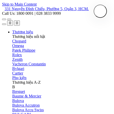
Skip to Main Content
331 Nguyễn Đình Chiểu, Phường 5, Quận 3, HCM.
Call Us: 1800 0091 | 028 3833 9999
0
0
Thương hiệu
Thương hiệu nổi bật
Chopard
Omega
Patek Philippe
Rolex
Zenith
Vacheron Constantin
Bvlgari
Cartier
Phụ kiện
Thương hiệu A-Z
B
Breguet
Baume & Mercier
Bulova
Bulova Accutron
Bulova Accu Swiss