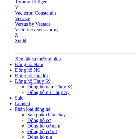
Tommy Hilfiger
V
Vacheron Constantin
Versace
Versus by Versace
Victorinox swiss army
Z
Zenith
Xem tất cả thương hiệu
Đồng hồ Nam
Đồng hồ Nữ
Đồng hồ cặp đôi
Đồng hồ Thụy Sỹ
Đồng hồ nam Thụy Sỹ
Đồng hồ nữ Thụy Sỹ
Sale
Limited
Phân loại đồng hồ
Sản phẩm bán chạy
Đồng hồ cơ
Đồng hồ cơ nam
Đồng hồ cơ nữ
Đồng hồ pin