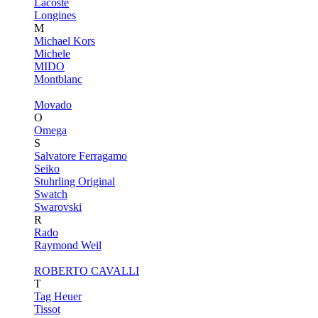
Lacoste
Longines
M
Michael Kors
Michele
MIDO
Montblanc
Movado
O
Omega
S
Salvatore Ferragamo
Seiko
Stuhrling Original
Swatch
Swarovski
R
Rado
Raymond Weil
ROBERTO CAVALLI
T
Tag Heuer
Tissot