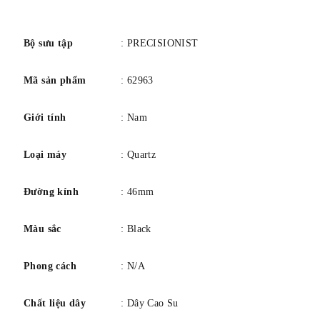
bảng màu
Đen
số
Quay số màu
Đen
bezel vật chất
Thép không gỉ
Bộ sưu tập
: PRECISIONIST
Chức năng viền
Đứng im
Mã sản phẩm
: 62963
Lịch
Ngày
Tính năng đặc biệt
Đồ cũ, sáng
Giới tính
: Nam
Trọng lượng sản phẩm
16 ounce
Chuyển động
Thạch anh Nhật Bản
Loại máy
: Quartz
Độ sâu chống nước
990 feet
Đường kính
: 46mm
Màu sắc
: Black
Phong cách
: N/A
Chất liệu dây
: Dây Cao Su