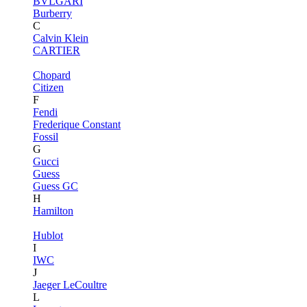
BVLGARI
Burberry
C
Calvin Klein
CARTIER
Chopard
Citizen
F
Fendi
Frederique Constant
Fossil
G
Gucci
Guess
Guess GC
H
Hamilton
Hublot
I
IWC
J
Jaeger LeCoultre
L