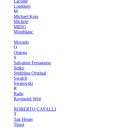
Lacoste
Longines
M
Michael Kors
Michele
MIDO
Montblanc
Movado
O
Omega
S
Salvatore Ferragamo
Seiko
Stuhrling Original
Swatch
Swarovski
R
Rado
Raymond Weil
ROBERTO CAVALLI
T
Tag Heuer
Tissot