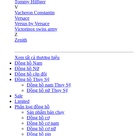
Tommy Hilfiger
V
Vacheron Constantin
Versace
Versus by Versace
Victorinox swiss army
Z
Zenith
Xem tất cả thương hiệu
Đồng hồ Nam
Đồng hồ Nữ
Đồng hồ cặp đôi
Đồng hồ Thụy Sỹ
Đồng hồ nam Thụy Sỹ
Đồng hồ nữ Thụy Sỹ
Sale
Limited
Phân loại đồng hồ
Sản phẩm bán chạy
Đồng hồ cơ
Đồng hồ cơ nam
Đồng hồ cơ nữ
Đồng hồ pin