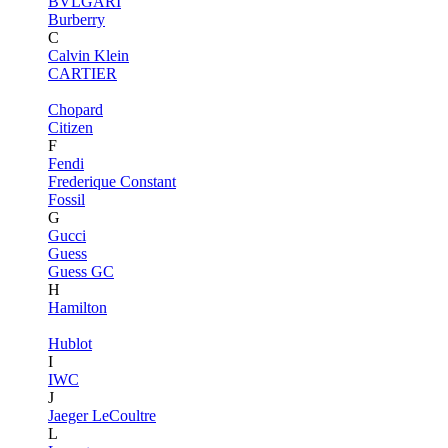
BVLGARI
Burberry
C
Calvin Klein
CARTIER
Chopard
Citizen
F
Fendi
Frederique Constant
Fossil
G
Gucci
Guess
Guess GC
H
Hamilton
Hublot
I
IWC
J
Jaeger LeCoultre
L