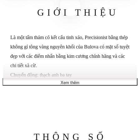
GIỚI THIỆU
Là một tấm thảm có kết cấu tinh xảo, Precisionist bằng thép
không gỉ tông vàng nguyên khối của Bulova có mặt số tuyệt
đẹp với các điểm nhấn bằng kim cương chính hãng và các
chi tiết xà cừ.
Chuyển động: thạch anh ba tay
Xem thêm
Vỏ: tròn; 47mm
Dây đeo: vòng đeo tay bằng thép không gỉ tông vàng
Đóng cửa: khóa ba mảnh
Mặt số: màu đen với các chỉ số có dấu kim cương và cửa sổ
ngày
Khả năng chống nước: đến 300 mét
Thông
THÔNG SỐ