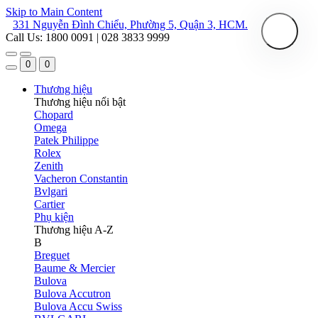
Skip to Main Content
331 Nguyễn Đình Chiểu, Phường 5, Quận 3, HCM.
Call Us: 1800 0091 | 028 3833 9999
0
0
Thương hiệu
Thương hiệu nổi bật
Chopard
Omega
Patek Philippe
Rolex
Zenith
Vacheron Constantin
Bvlgari
Cartier
Phụ kiện
Thương hiệu A-Z
B
Breguet
Baume & Mercier
Bulova
Bulova Accutron
Bulova Accu Swiss