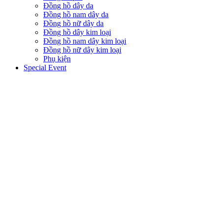
Đồng hồ dây da
Đồng hồ nam dây da
Đồng hồ nữ dây da
Đồng hồ dây kim loại
Đồng hồ nam dây kim loại
Đồng hồ nữ dây kim loại
Phụ kiện
Special Event