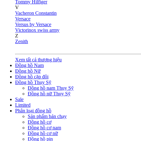
Tommy Hilfiger
V
Vacheron Constantin
Versace
Versus by Versace
Victorinox swiss army
Z
Zenith
Xem tất cả thương hiệu
Đồng hồ Nam
Đồng hồ Nữ
Đồng hồ cặp đôi
Đồng hồ Thụy Sỹ
Đồng hồ nam Thụy Sỹ
Đồng hồ nữ Thụy Sỹ
Sale
Limited
Phân loại đồng hồ
Sản phẩm bán chạy
Đồng hồ cơ
Đồng hồ cơ nam
Đồng hồ cơ nữ
Đồng hồ pin