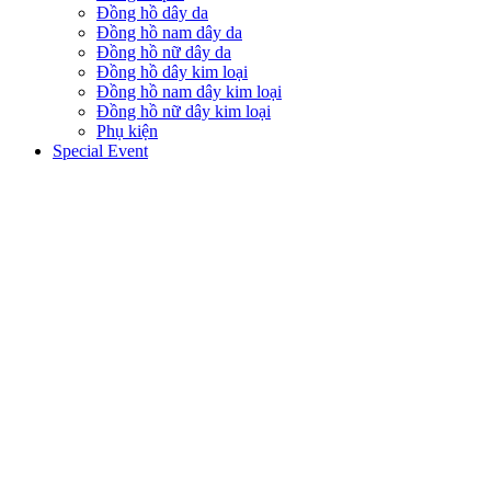
Đồng hồ dây da
Đồng hồ nam dây da
Đồng hồ nữ dây da
Đồng hồ dây kim loại
Đồng hồ nam dây kim loại
Đồng hồ nữ dây kim loại
Phụ kiện
Special Event