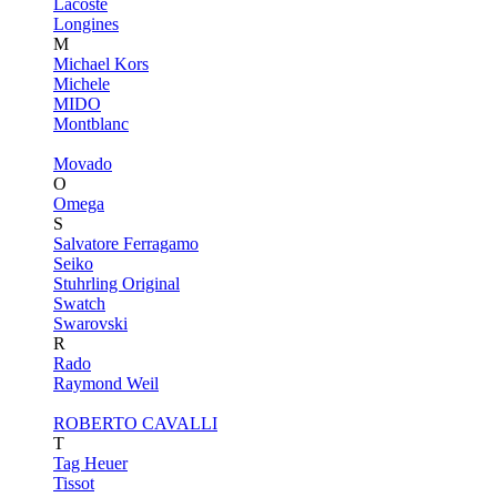
Lacoste
Longines
M
Michael Kors
Michele
MIDO
Montblanc
Movado
O
Omega
S
Salvatore Ferragamo
Seiko
Stuhrling Original
Swatch
Swarovski
R
Rado
Raymond Weil
ROBERTO CAVALLI
T
Tag Heuer
Tissot