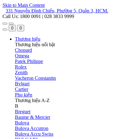
Skip to Main Content
331 Nguyễn Đình Chiểu, Phường 5, Quận 3, HCM.
Call Us: 1800 0091 | 028 3833 9999
0
0
Thương hiệu
Thương hiệu nổi bật
Chopard
Omega
Patek Philippe
Rolex
Zenith
Vacheron Constantin
Bvlgari
Cartier
Phụ kiện
Thương hiệu A-Z
B
Breguet
Baume & Mercier
Bulova
Bulova Accutron
Bulova Accu Swiss