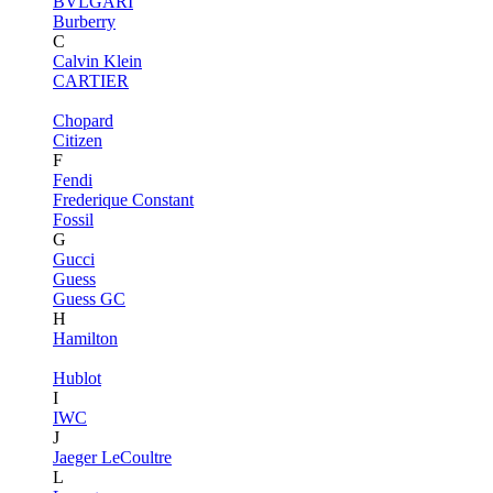
BVLGARI
Burberry
C
Calvin Klein
CARTIER
Chopard
Citizen
F
Fendi
Frederique Constant
Fossil
G
Gucci
Guess
Guess GC
H
Hamilton
Hublot
I
IWC
J
Jaeger LeCoultre
L