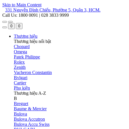
Skip to Main Content
331 Nguyễn Đình Chiểu, Phường 5, Quận 3, HCM.
Call Us: 1800 0091 | 028 3833 9999
0
0
Thương hiệu
Thương hiệu nổi bật
Chopard
Omega
Patek Philippe
Rolex
Zenith
Vacheron Constantin
Bvlgari
Cartier
Phụ kiện
Thương hiệu A-Z
B
Breguet
Baume & Mercier
Bulova
Bulova Accutron
Bulova Accu Swiss