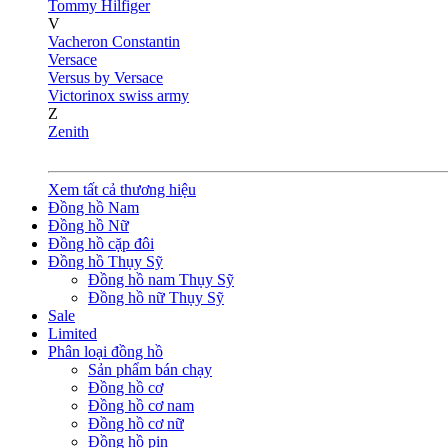
Tommy Hilfiger
V
Vacheron Constantin
Versace
Versus by Versace
Victorinox swiss army
Z
Zenith
Xem tất cả thương hiệu
Đồng hồ Nam
Đồng hồ Nữ
Đồng hồ cặp đôi
Đồng hồ Thụy Sỹ
Đồng hồ nam Thụy Sỹ
Đồng hồ nữ Thụy Sỹ
Sale
Limited
Phân loại đồng hồ
Sản phẩm bán chạy
Đồng hồ cơ
Đồng hồ cơ nam
Đồng hồ cơ nữ
Đồng hồ pin