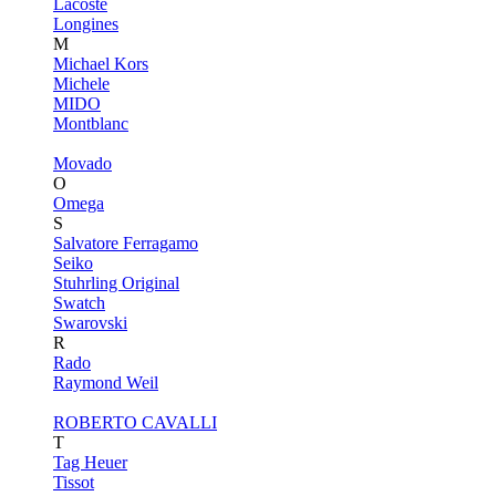
Lacoste
Longines
M
Michael Kors
Michele
MIDO
Montblanc
Movado
O
Omega
S
Salvatore Ferragamo
Seiko
Stuhrling Original
Swatch
Swarovski
R
Rado
Raymond Weil
ROBERTO CAVALLI
T
Tag Heuer
Tissot