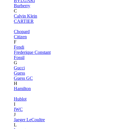
BVLGARI
Burberry
C
Calvin Klein
CARTIER
Chopard
Citizen
F
Fendi
Frederique Constant
Fossil
G
Gucci
Guess
Guess GC
H
Hamilton
Hublot
I
IWC
J
Jaeger LeCoultre
L