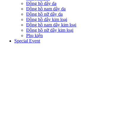
Đồng hồ dây da
Đồng hồ nam dây da
Đồng hồ nữ dây da
Đồng hồ dây kim loại
Đồng hồ nam dây kim loại
Đồng hồ nữ dây kim loại
Phụ kiện
Special Event