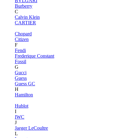
BVLGARI
Burberry
C
Calvin Klein
CARTIER
Chopard
Citizen
F
Fendi
Frederique Constant
Fossil
G
Gucci
Guess
Guess GC
H
Hamilton
Hublot
I
IWC
J
Jaeger LeCoultre
L