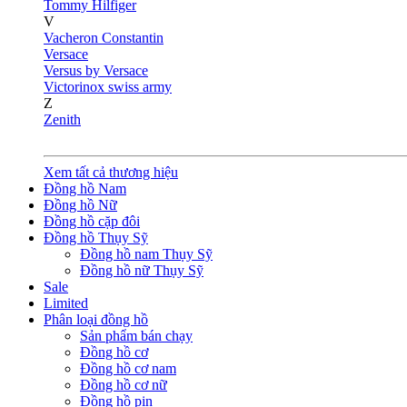
Tommy Hilfiger
V
Vacheron Constantin
Versace
Versus by Versace
Victorinox swiss army
Z
Zenith
Xem tất cả thương hiệu
Đồng hồ Nam
Đồng hồ Nữ
Đồng hồ cặp đôi
Đồng hồ Thụy Sỹ
Đồng hồ nam Thụy Sỹ
Đồng hồ nữ Thụy Sỹ
Sale
Limited
Phân loại đồng hồ
Sản phẩm bán chạy
Đồng hồ cơ
Đồng hồ cơ nam
Đồng hồ cơ nữ
Đồng hồ pin