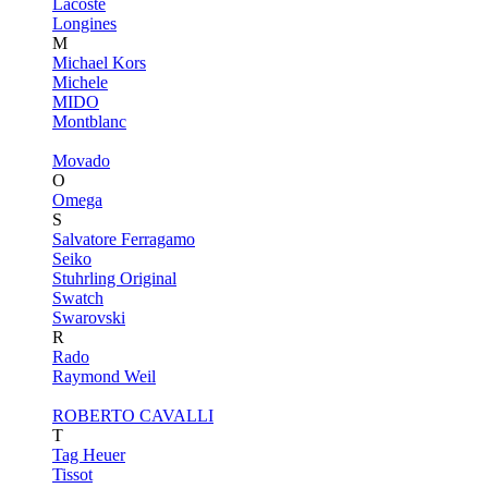
Lacoste
Longines
M
Michael Kors
Michele
MIDO
Montblanc
Movado
O
Omega
S
Salvatore Ferragamo
Seiko
Stuhrling Original
Swatch
Swarovski
R
Rado
Raymond Weil
ROBERTO CAVALLI
T
Tag Heuer
Tissot