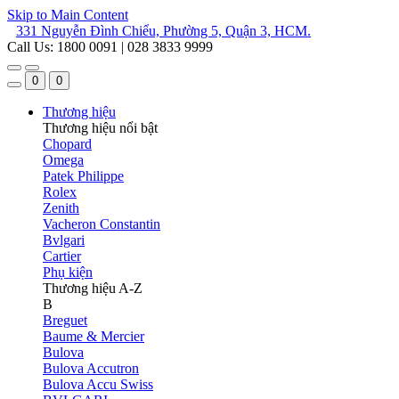
Skip to Main Content
331 Nguyễn Đình Chiểu, Phường 5, Quận 3, HCM.
Call Us: 1800 0091 | 028 3833 9999
0
0
Thương hiệu
Thương hiệu nổi bật
Chopard
Omega
Patek Philippe
Rolex
Zenith
Vacheron Constantin
Bvlgari
Cartier
Phụ kiện
Thương hiệu A-Z
B
Breguet
Baume & Mercier
Bulova
Bulova Accutron
Bulova Accu Swiss