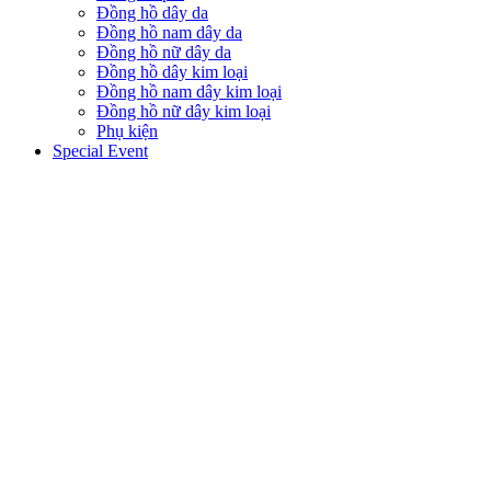
Đồng hồ dây da
Đồng hồ nam dây da
Đồng hồ nữ dây da
Đồng hồ dây kim loại
Đồng hồ nam dây kim loại
Đồng hồ nữ dây kim loại
Phụ kiện
Special Event