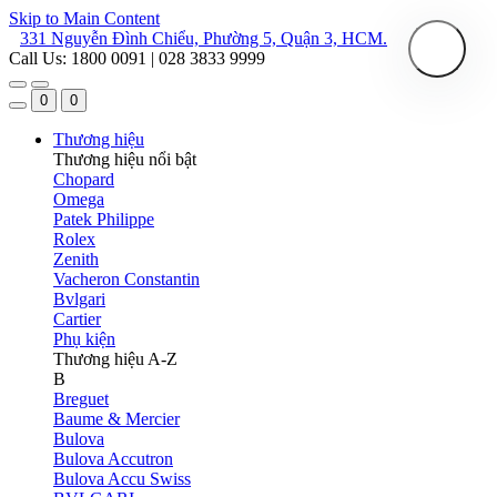
Skip to Main Content
331 Nguyễn Đình Chiểu, Phường 5, Quận 3, HCM.
Call Us: 1800 0091 | 028 3833 9999
0
0
Thương hiệu
Thương hiệu nổi bật
Chopard
Omega
Patek Philippe
Rolex
Zenith
Vacheron Constantin
Bvlgari
Cartier
Phụ kiện
Thương hiệu A-Z
B
Breguet
Baume & Mercier
Bulova
Bulova Accutron
Bulova Accu Swiss