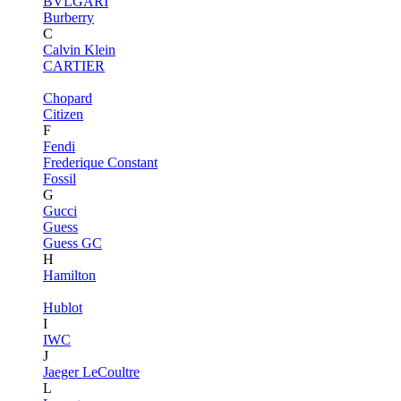
BVLGARI
Burberry
C
Calvin Klein
CARTIER
Chopard
Citizen
F
Fendi
Frederique Constant
Fossil
G
Gucci
Guess
Guess GC
H
Hamilton
Hublot
I
IWC
J
Jaeger LeCoultre
L