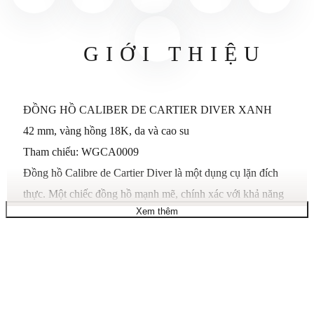
GIỚI THIỆU
ĐỒNG HỒ CALIBER DE CARTIER DIVER XANH
42 mm, vàng hồng 18K, da và cao su
Tham chiếu: WGCA0009
Đồng hồ Calibre de Cartier Diver là một dụng cụ lặn đích
thực. Một chiếc đồng hồ mạnh mẽ, chính xác với khả năng
Xem thêm
chống nước ở độ sâu 300 mét, dây đeo cao su, viền xoay
một chiều có độ chính xác tối đa được phủ ADLC và màn
hình kiểm soát thời gian trong Super-LumiNova®. Được hỗ
trợ bởi bộ máy MC 1904, nó kết hợp các yêu cầu kỹ thuật
nghiêm ngặt của ISO 6425 và thiết kế nổi bật của đồng hồ