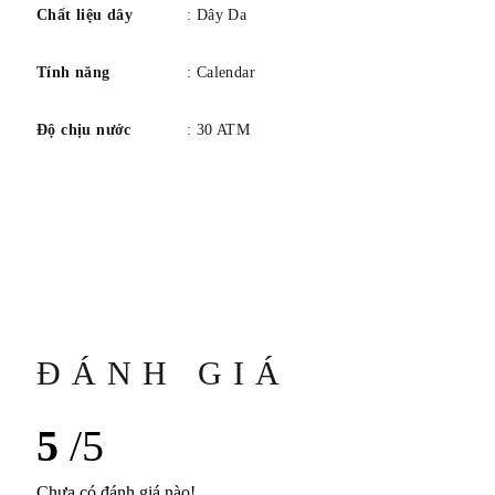
là nhãn hiệu đã đăng ký không thuộc về Cartier).
Chất liệu dây
: Dây Da
Tính năng
: Calendar
Độ chịu nước
: 30 ATM
ĐÁNH GIÁ
5
/5
Chưa có đánh giá nào!