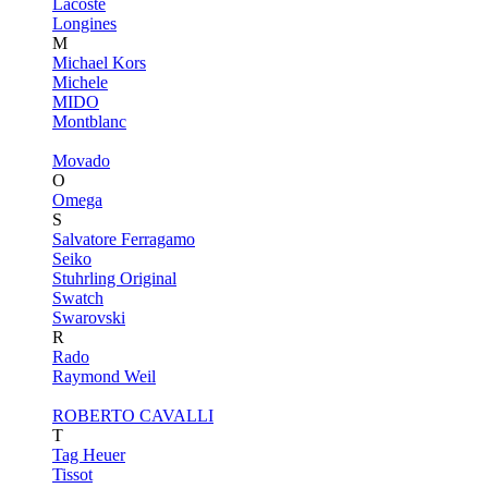
Lacoste
Longines
M
Michael Kors
Michele
MIDO
Montblanc
Movado
O
Omega
S
Salvatore Ferragamo
Seiko
Stuhrling Original
Swatch
Swarovski
R
Rado
Raymond Weil
ROBERTO CAVALLI
T
Tag Heuer
Tissot