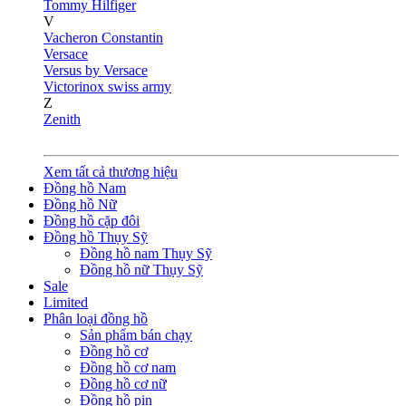
Tommy Hilfiger
V
Vacheron Constantin
Versace
Versus by Versace
Victorinox swiss army
Z
Zenith
Xem tất cả thương hiệu
Đồng hồ Nam
Đồng hồ Nữ
Đồng hồ cặp đôi
Đồng hồ Thụy Sỹ
Đồng hồ nam Thụy Sỹ
Đồng hồ nữ Thụy Sỹ
Sale
Limited
Phân loại đồng hồ
Sản phẩm bán chạy
Đồng hồ cơ
Đồng hồ cơ nam
Đồng hồ cơ nữ
Đồng hồ pin