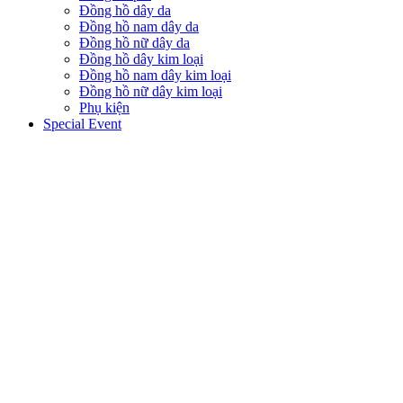
Đồng hồ dây da
Đồng hồ nam dây da
Đồng hồ nữ dây da
Đồng hồ dây kim loại
Đồng hồ nam dây kim loại
Đồng hồ nữ dây kim loại
Phụ kiện
Special Event