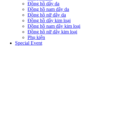
Đồng hồ dây da
Đồng hồ nam dây da
Đồng hồ nữ dây da
Đồng hồ dây kim loại
Đồng hồ nam dây kim loại
Đồng hồ nữ dây kim loại
Phụ kiện
Special Event