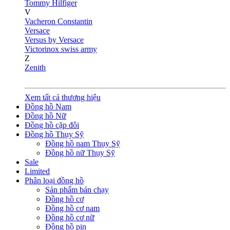
Tommy Hilfiger
V
Vacheron Constantin
Versace
Versus by Versace
Victorinox swiss army
Z
Zenith
Xem tất cả thương hiệu
Đồng hồ Nam
Đồng hồ Nữ
Đồng hồ cặp đôi
Đồng hồ Thụy Sỹ
Đồng hồ nam Thụy Sỹ
Đồng hồ nữ Thụy Sỹ
Sale
Limited
Phân loại đồng hồ
Sản phẩm bán chạy
Đồng hồ cơ
Đồng hồ cơ nam
Đồng hồ cơ nữ
Đồng hồ pin