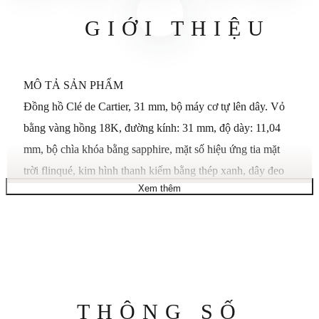
GIỚI THIỆU
MÔ TẢ SẢN PHẨM
Đồng hồ Clé de Cartier, 31 mm, bộ máy cơ tự lên dây. Vỏ
bằng vàng hồng 18K, đường kính: 31 mm, độ dày: 11,04
mm, bộ chìa khóa bằng sapphire, mặt số hiệu ứng tia mặt
trời flinqué, kim hình thanh kiếm bằng thép xanh, dây đeo
Xem thêm
da cá sấu màu nâu, khóa ardillon bằng vàng hồng 18K.
Chống nước ở áp suất 3 bar (khoảng 30 mét/100 feet).
GIỚI THIỆU BỘ SƯU TẬP
Cartier tiếp tục khẳng định vị thế là bậc thầy về đồng hồ với
bộ sưu tập mới nhất của mình, Clé de Cartier. Với những
đường cong mềm mại, đường nét gọn gàng và hình dáng bo
Thông
THÔNG SỐ