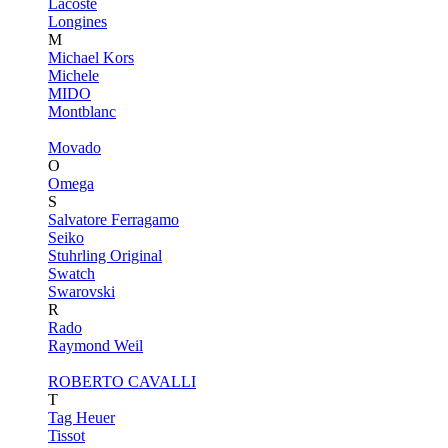
Lacoste
Longines
M
Michael Kors
Michele
MIDO
Montblanc
Movado
O
Omega
S
Salvatore Ferragamo
Seiko
Stuhrling Original
Swatch
Swarovski
R
Rado
Raymond Weil
ROBERTO CAVALLI
T
Tag Heuer
Tissot