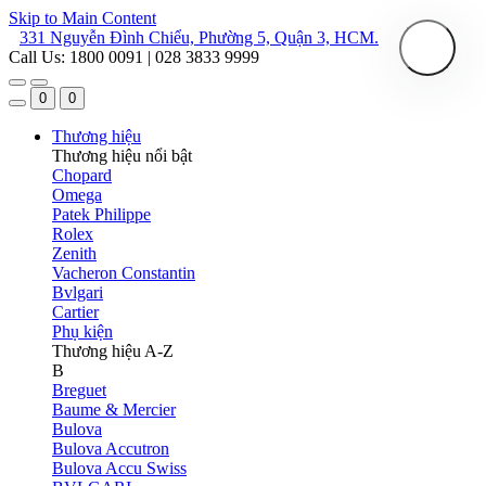
Skip to Main Content
331 Nguyễn Đình Chiểu, Phường 5, Quận 3, HCM.
Call Us: 1800 0091 | 028 3833 9999
0
0
Thương hiệu
Thương hiệu nổi bật
Chopard
Omega
Patek Philippe
Rolex
Zenith
Vacheron Constantin
Bvlgari
Cartier
Phụ kiện
Thương hiệu A-Z
B
Breguet
Baume & Mercier
Bulova
Bulova Accutron
Bulova Accu Swiss