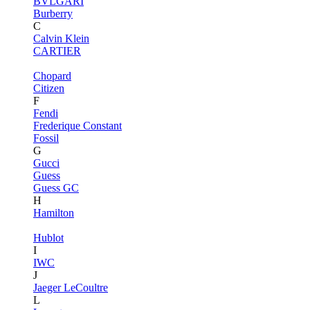
BVLGARI
Burberry
C
Calvin Klein
CARTIER
Chopard
Citizen
F
Fendi
Frederique Constant
Fossil
G
Gucci
Guess
Guess GC
H
Hamilton
Hublot
I
IWC
J
Jaeger LeCoultre
L