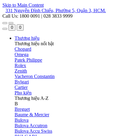
Skip to Main Content
331 Nguyễn Đình Chiểu, Phường 5, Quận 3, HCM.
Call Us: 1800 0091 | 028 3833 9999
0
0
Thương hiệu
Thương hiệu nổi bật
Chopard
Omega
Patek Philippe
Rolex
Zenith
Vacheron Constantin
Bvlgari
Cartier
Phụ kiện
Thương hiệu A-Z
B
Breguet
Baume & Mercier
Bulova
Bulova Accutron
Bulova Accu Swiss