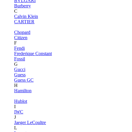
BVLGARI
Burberry
C
Calvin Klein
CARTIER
Chopard
Citizen
F
Fendi
Frederique Constant
Fossil
G
Gucci
Guess
Guess GC
H
Hamilton
Hublot
I
IWC
J
Jaeger LeCoultre
L