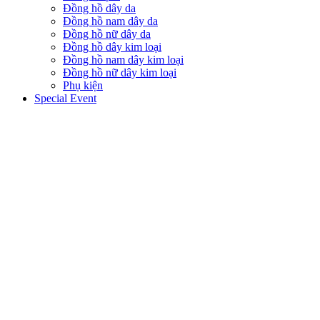
Đồng hồ dây da
Đồng hồ nam dây da
Đồng hồ nữ dây da
Đồng hồ dây kim loại
Đồng hồ nam dây kim loại
Đồng hồ nữ dây kim loại
Phụ kiện
Special Event