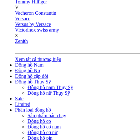
Tommy Hilfiger
V
Vacheron Constantin
Versace
Versus by Versace
Victorinox swiss army
Z
Zenith
Xem tất cả thương hiệu
Đồng hồ Nam
Đồng hồ Nữ
Đồng hồ cặp đôi
Đồng hồ Thụy Sỹ
Đồng hồ nam Thụy Sỹ
Đồng hồ nữ Thụy Sỹ
Sale
Limited
Phân loại đồng hồ
Sản phẩm bán chạy
Đồng hồ cơ
Đồng hồ cơ nam
Đồng hồ cơ nữ
Đồng hồ pin