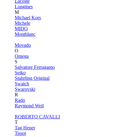
Lacoste
Longines
M
Michael Kors
Michele
MIDO
Montblanc
Movado
O
Omega
S
Salvatore Ferragamo
Seiko
Stuhrling Original
Swatch
Swarovski
R
Rado
Raymond Weil
ROBERTO CAVALLI
T
Tag Heuer
Tissot