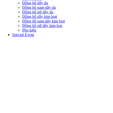
Đồng hồ dây da
Đồng hồ nam dây da
Đồng hồ nữ dây da
Đồng hồ dây kim loại
Đồng hồ nam dây kim loại
Đồng hồ nữ dây kim loại
Phụ kiện
Special Event