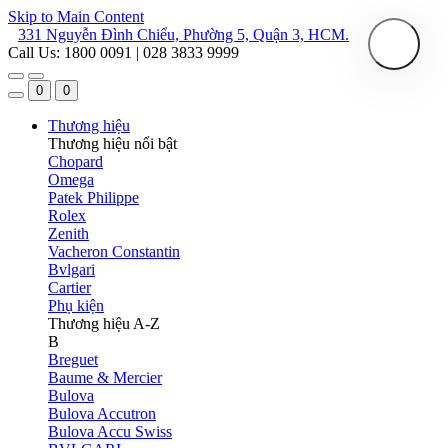
Skip to Main Content
331 Nguyễn Đình Chiểu, Phường 5, Quận 3, HCM.
Call Us: 1800 0091 | 028 3833 9999
0
0
Thương hiệu
Thương hiệu nổi bật
Chopard
Omega
Patek Philippe
Rolex
Zenith
Vacheron Constantin
Bvlgari
Cartier
Phụ kiện
Thương hiệu A-Z
B
Breguet
Baume & Mercier
Bulova
Bulova Accutron
Bulova Accu Swiss