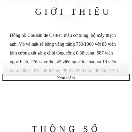
GIỚI THIỆU
Đồng hồ Coussin de Cartier, mẫu cỡ trung, bộ máy thạch
anh. Vỏ và mặt số bằng vàng trắng 750/1000 với 85 viên
kim cương cắt sáng chói tổng cộng 0,38 carat, 587 viên
ngọc bích, 276 tsavorite, 45 viên ngọc lục bảo và 18 viên
tourmalines. Kích thước vỏ: 39,3 x 32,0 mm, độ dày: 13,6
Xem thêm
mm. Kim đồng hồ hình thanh kiếm bằng thép mạ vàng trắng
rhodiumized, dây đeo bằng da bê màu xanh, bộ khóa
ardillon 750/1000 bằng vàng trắng rhodiumized với 21 viên
kim cương cắt sáng chói có tổng trọng lượng 0,21 carat.
Chống nước lên đến 3 bar (khoảng 30 mét/100 feet).
Thông
THÔNG SỐ