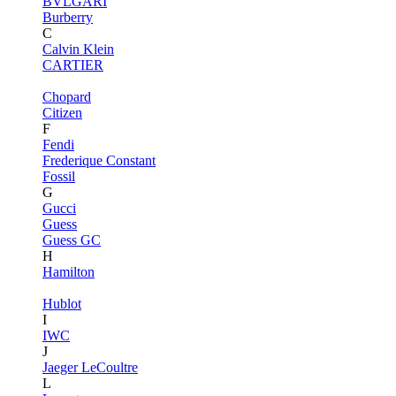
BVLGARI
Burberry
C
Calvin Klein
CARTIER
Chopard
Citizen
F
Fendi
Frederique Constant
Fossil
G
Gucci
Guess
Guess GC
H
Hamilton
Hublot
I
IWC
J
Jaeger LeCoultre
L