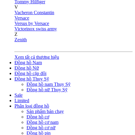
Tommy Hilfiger
V
Vacheron Constantin
Versace
Versus by Versace
Victorinox swiss army
Z
Zenith
Xem tất cả thương hiệu
Đồng hồ Nam
Đồng hồ Nữ
Đồng hồ cặp đôi
Đồng hồ Thụy Sỹ
Đồng hồ nam Thụy Sỹ
Đồng hồ nữ Thụy Sỹ
Sale
Limited
Phân loại đồng hồ
Sản phẩm bán chạy
Đồng hồ cơ
Đồng hồ cơ nam
Đồng hồ cơ nữ
Đồng hồ pin