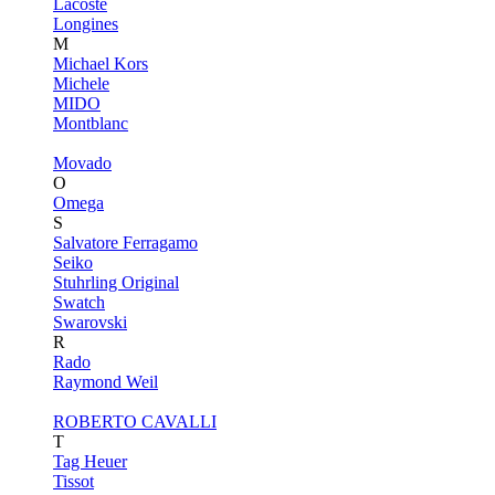
Lacoste
Longines
M
Michael Kors
Michele
MIDO
Montblanc
Movado
O
Omega
S
Salvatore Ferragamo
Seiko
Stuhrling Original
Swatch
Swarovski
R
Rado
Raymond Weil
ROBERTO CAVALLI
T
Tag Heuer
Tissot