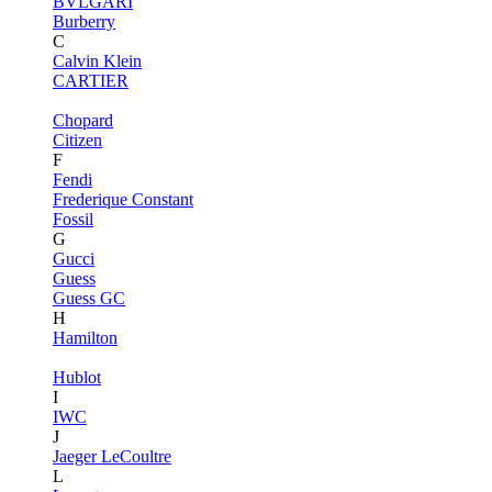
BVLGARI
Burberry
C
Calvin Klein
CARTIER
Chopard
Citizen
F
Fendi
Frederique Constant
Fossil
G
Gucci
Guess
Guess GC
H
Hamilton
Hublot
I
IWC
J
Jaeger LeCoultre
L