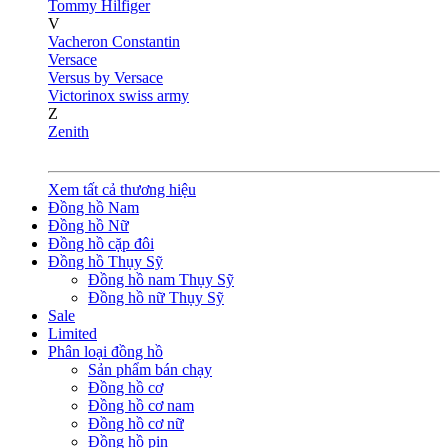
Tommy Hilfiger
V
Vacheron Constantin
Versace
Versus by Versace
Victorinox swiss army
Z
Zenith
Xem tất cả thương hiệu
Đồng hồ Nam
Đồng hồ Nữ
Đồng hồ cặp đôi
Đồng hồ Thụy Sỹ
Đồng hồ nam Thụy Sỹ
Đồng hồ nữ Thụy Sỹ
Sale
Limited
Phân loại đồng hồ
Sản phẩm bán chạy
Đồng hồ cơ
Đồng hồ cơ nam
Đồng hồ cơ nữ
Đồng hồ pin