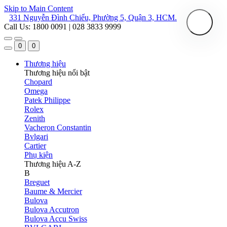
Skip to Main Content
331 Nguyễn Đình Chiểu, Phường 5, Quận 3, HCM.
Call Us: 1800 0091 | 028 3833 9999
0
0
Thương hiệu
Thương hiệu nổi bật
Chopard
Omega
Patek Philippe
Rolex
Zenith
Vacheron Constantin
Bvlgari
Cartier
Phụ kiện
Thương hiệu A-Z
B
Breguet
Baume & Mercier
Bulova
Bulova Accutron
Bulova Accu Swiss