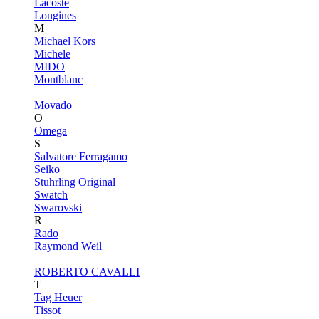
Lacoste
Longines
M
Michael Kors
Michele
MIDO
Montblanc
Movado
O
Omega
S
Salvatore Ferragamo
Seiko
Stuhrling Original
Swatch
Swarovski
R
Rado
Raymond Weil
ROBERTO CAVALLI
T
Tag Heuer
Tissot