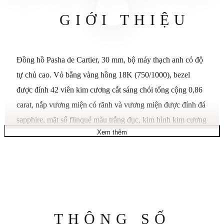
GIỚI THIỆU
Đồng hồ Pasha de Cartier, 30 mm, bộ máy thạch anh có độ
tự chủ cao. Vỏ bằng vàng hồng 18K (750/1000), bezel
được đính 42 viên kim cương cắt sáng chói tổng cộng 0,86
carat, nắp vương miện có rãnh và vương miện được đính đá
sapphire, mặt số flinqué màu trắng đục, kim hình kim cương
Xem thêm
bằng thép xanh, dây đeo bằng da cá sấu màu đỏ, dây đeo
thứ hai ở trong da cá sấu màu xám với hệ thống có thể thay
thế "QuickSwitch", khóa triển khai bằng vàng hồng 18K
(750/1000) có thể thay thế được. Đường kính vỏ: 30 mm,
độ dày: 8,22 mm. Chống nước lên đến 3 bar (khoảng 30
mét/100 feet).
Thông
THÔNG SỐ