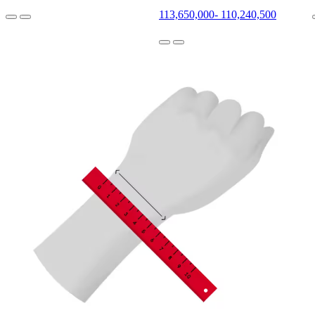
113,650,000
-
110,240,500