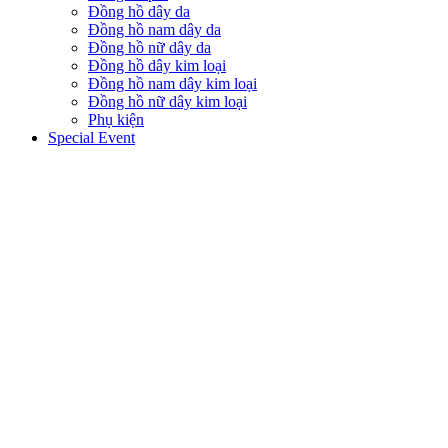
Đồng hồ dây da
Đồng hồ nam dây da
Đồng hồ nữ dây da
Đồng hồ dây kim loại
Đồng hồ nam dây kim loại
Đồng hồ nữ dây kim loại
Phụ kiện
Special Event