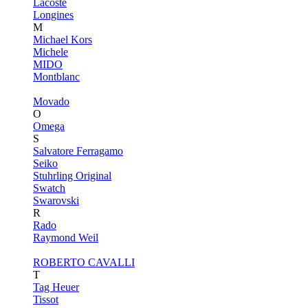
Lacoste
Longines
M
Michael Kors
Michele
MIDO
Montblanc
Movado
O
Omega
S
Salvatore Ferragamo
Seiko
Stuhrling Original
Swatch
Swarovski
R
Rado
Raymond Weil
ROBERTO CAVALLI
T
Tag Heuer
Tissot