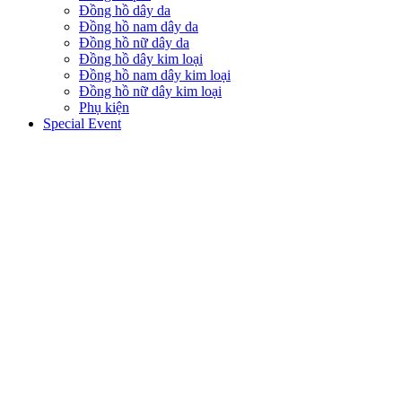
Đồng hồ dây da
Đồng hồ nam dây da
Đồng hồ nữ dây da
Đồng hồ dây kim loại
Đồng hồ nam dây kim loại
Đồng hồ nữ dây kim loại
Phụ kiện
Special Event