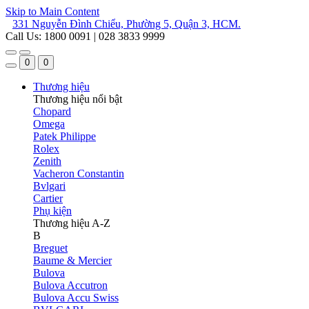
Skip to Main Content
331 Nguyễn Đình Chiểu, Phường 5, Quận 3, HCM.
Call Us: 1800 0091 | 028 3833 9999
0
0
Thương hiệu
Thương hiệu nổi bật
Chopard
Omega
Patek Philippe
Rolex
Zenith
Vacheron Constantin
Bvlgari
Cartier
Phụ kiện
Thương hiệu A-Z
B
Breguet
Baume & Mercier
Bulova
Bulova Accutron
Bulova Accu Swiss