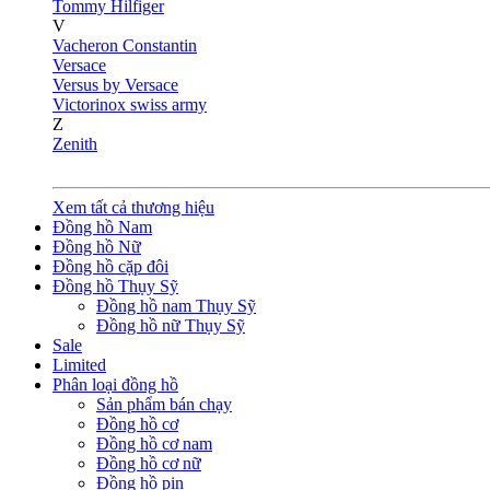
Tommy Hilfiger
V
Vacheron Constantin
Versace
Versus by Versace
Victorinox swiss army
Z
Zenith
Xem tất cả thương hiệu
Đồng hồ Nam
Đồng hồ Nữ
Đồng hồ cặp đôi
Đồng hồ Thụy Sỹ
Đồng hồ nam Thụy Sỹ
Đồng hồ nữ Thụy Sỹ
Sale
Limited
Phân loại đồng hồ
Sản phẩm bán chạy
Đồng hồ cơ
Đồng hồ cơ nam
Đồng hồ cơ nữ
Đồng hồ pin