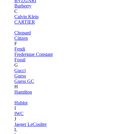
BVLGARI
Burberry
C
Calvin Klein
CARTIER
Chopard
Citizen
F
Fendi
Frederique Constant
Fossil
G
Gucci
Guess
Guess GC
H
Hamilton
Hublot
I
IWC
J
Jaeger LeCoultre
L