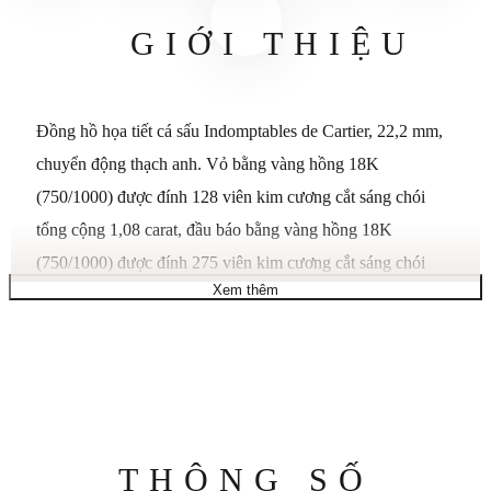
GIỚI THIỆU
Đồng hồ họa tiết cá sấu Indomptables de Cartier, 22,2 mm,
chuyển động thạch anh. Vỏ bằng vàng hồng 18K
(750/1000) được đính 128 viên kim cương cắt sáng chói
tổng cộng 1,08 carat, đầu báo bằng vàng hồng 18K
(750/1000) được đính 275 viên kim cương cắt sáng chói
Xem thêm
tổng cộng 1,32 carat, mắt ngọc lục bảo hình quả lê tổng
cộng 0,17 carat, đốm và mũi sơn mài màu đen, đầu cá sấu
bằng vàng hồng 18K (750/1000) được đính 211 viên ngọc
lục bảo tổng trọng lượng 1,64 carat, mắt hồng ngọc cắt
cabochon hình bầu dục tổng trọng lượng 0,34 carat, mặt số
vàng hồng 18K (750/1000) được đính 160 viên kim cương
Thông
THÔNG SỐ