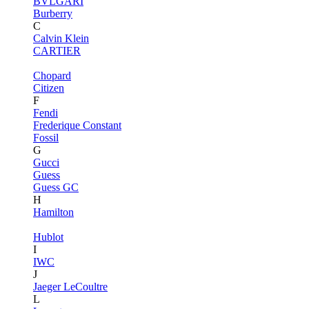
BVLGARI
Burberry
C
Calvin Klein
CARTIER
Chopard
Citizen
F
Fendi
Frederique Constant
Fossil
G
Gucci
Guess
Guess GC
H
Hamilton
Hublot
I
IWC
J
Jaeger LeCoultre
L