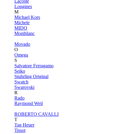
Lacoste
Longines
M
Michael Kors
Michele
MIDO
Montblanc
Movado
O
Omega
S
Salvatore Ferragamo
Seiko
Stuhrling Original
Swatch
Swarovski
R
Rado
Raymond Weil
ROBERTO CAVALLI
T
Tag Heuer
Tissot