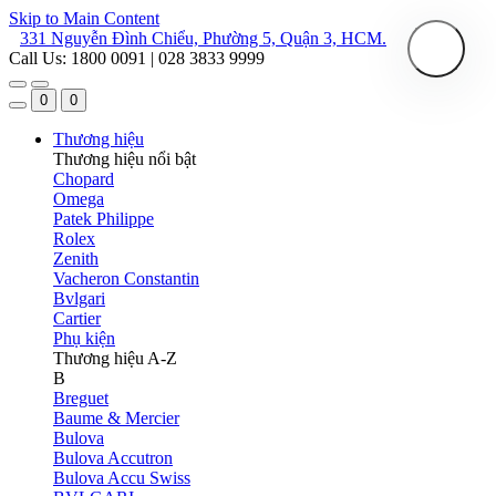
Skip to Main Content
331 Nguyễn Đình Chiểu, Phường 5, Quận 3, HCM.
Call Us: 1800 0091 | 028 3833 9999
0
0
Thương hiệu
Thương hiệu nổi bật
Chopard
Omega
Patek Philippe
Rolex
Zenith
Vacheron Constantin
Bvlgari
Cartier
Phụ kiện
Thương hiệu A-Z
B
Breguet
Baume & Mercier
Bulova
Bulova Accutron
Bulova Accu Swiss