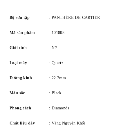
tổng cộng 0,37 carat và 1 viên đá Spinel đen, kim hình
số
thanh kiếm bằng thép mạ vàng, bộ dây đeo bằng vàng hồng
18K (750/1000) đính 123 viên kim cương cắt sáng chói
Bộ sưu tập
: PANTHÈRE DE CARTIER
tổng cộng 4,82 carat, 11 viên đá Spinel đen, 44 viên ngọc
Mã sản phẩm
: 101808
lục bảo tổng cộng 1,13 carat. Độ dày: 7,55 mm. Chống
nước lên đến 3 bar (khoảng 30 mét/100 feet).
Giới tính
: Nữ
Loại máy
: Quartz
Đường kính
: 22.2mm
Màu sắc
: Black
Phong cách
: Diamonds
Chất liệu dây
: Vàng Nguyên Khối