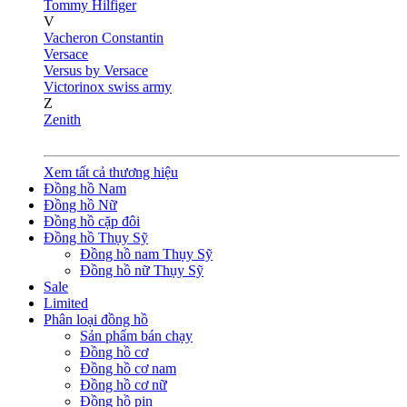
Tommy Hilfiger
V
Vacheron Constantin
Versace
Versus by Versace
Victorinox swiss army
Z
Zenith
Xem tất cả thương hiệu
Đồng hồ Nam
Đồng hồ Nữ
Đồng hồ cặp đôi
Đồng hồ Thụy Sỹ
Đồng hồ nam Thụy Sỹ
Đồng hồ nữ Thụy Sỹ
Sale
Limited
Phân loại đồng hồ
Sản phẩm bán chạy
Đồng hồ cơ
Đồng hồ cơ nam
Đồng hồ cơ nữ
Đồng hồ pin