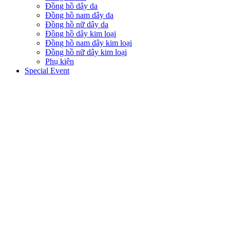
Đồng hồ dây da
Đồng hồ nam dây da
Đồng hồ nữ dây da
Đồng hồ dây kim loại
Đồng hồ nam dây kim loại
Đồng hồ nữ dây kim loại
Phụ kiện
Special Event