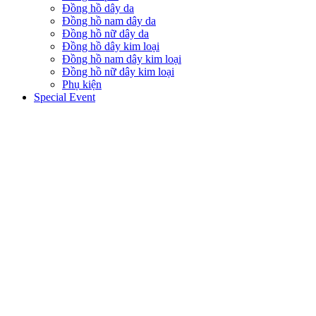
Đồng hồ dây da
Đồng hồ nam dây da
Đồng hồ nữ dây da
Đồng hồ dây kim loại
Đồng hồ nam dây kim loại
Đồng hồ nữ dây kim loại
Phụ kiện
Special Event