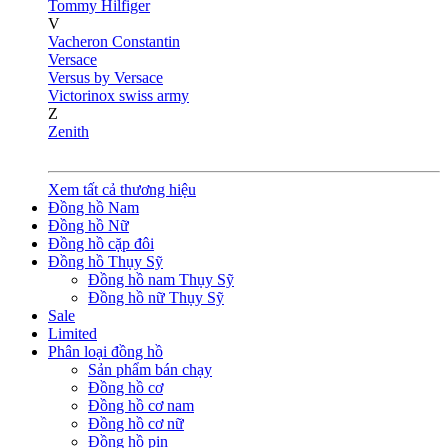
Tommy Hilfiger
V
Vacheron Constantin
Versace
Versus by Versace
Victorinox swiss army
Z
Zenith
Xem tất cả thương hiệu
Đồng hồ Nam
Đồng hồ Nữ
Đồng hồ cặp đôi
Đồng hồ Thụy Sỹ
Đồng hồ nam Thụy Sỹ
Đồng hồ nữ Thụy Sỹ
Sale
Limited
Phân loại đồng hồ
Sản phẩm bán chạy
Đồng hồ cơ
Đồng hồ cơ nam
Đồng hồ cơ nữ
Đồng hồ pin