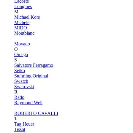
Lacoste
Longines
M
Michael Kors
Michele
MIDO
Montblanc
Movado
O
Omega
S
Salvatore Ferragamo
Seiko
Stuhrling Original
Swatch
Swarovski
R
Rado
Raymond Weil
ROBERTO CAVALLI
T
Tag Heuer
Tissot