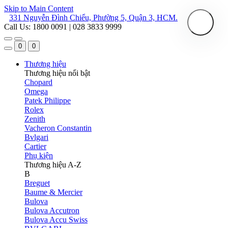
Skip to Main Content
331 Nguyễn Đình Chiểu, Phường 5, Quận 3, HCM.
Call Us: 1800 0091 | 028 3833 9999
0
0
Thương hiệu
Thương hiệu nổi bật
Chopard
Omega
Patek Philippe
Rolex
Zenith
Vacheron Constantin
Bvlgari
Cartier
Phụ kiện
Thương hiệu A-Z
B
Breguet
Baume & Mercier
Bulova
Bulova Accutron
Bulova Accu Swiss