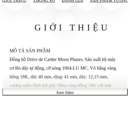
GIỚI THIỆU
THÔNG SỐ
ĐÁNH GIÁ
SẢN PHẨM TƯƠNG
GIỚI THIỆU
MÔ TẢ SẢN PHẨM
Đồng hồ Drive de Cartier Moon Phases, Sản xuất bộ máy
cơ lên dây tự động, cỡ nòng 1904-LU MC. Vỏ bằng vàng
hồng 18K, dài: 40 mm, rộng: 41 mm, dày: 12,15 mm,
vương miện hình bát giác bằng vàng hồng 18K với mặt
Xem thêm
sapphire. Mặt số bằng đá lửa màu bạc, chữ số La Mã, kim
hình thanh kiếm bằng thép xanh. Tinh thể sapphire. Dây đeo
bằng da cá sấu màu nâu mờ, khóa gập đôi có thể điều chỉnh
18 mm bằng vàng hồng 18K. Lịch tuần trăng ở vị trí 6 giờ,
mặt sau bằng sapphire. Chống nước ở áp suất 3 bar (khoảng