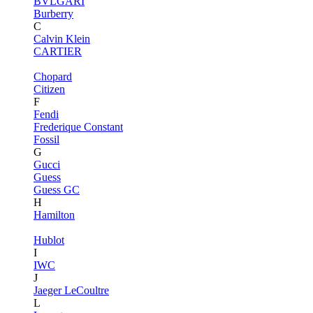
BVLGARI
Burberry
C
Calvin Klein
CARTIER
Chopard
Citizen
F
Fendi
Frederique Constant
Fossil
G
Gucci
Guess
Guess GC
H
Hamilton
Hublot
I
IWC
J
Jaeger LeCoultre
L