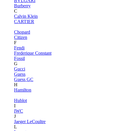
BVLGARI
Burberry
C
Calvin Klein
CARTIER
Chopard
Citizen
F
Fendi
Frederique Constant
Fossil
G
Gucci
Guess
Guess GC
H
Hamilton
Hublot
I
IWC
J
Jaeger LeCoultre
L