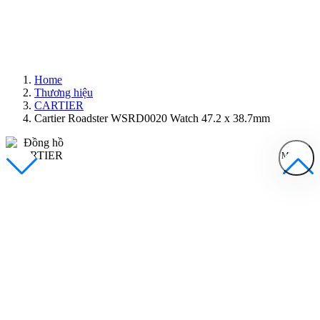
Home
Thương hiệu
CARTIER
Cartier Roadster WSRD0020 Watch 47.2 x 38.7mm
MENU
Đồng Hồ Nam
Đồng Hồ Nữ
Sản Phẩm Bán Chạy
Sản Phẩm Mới
Bài Viết