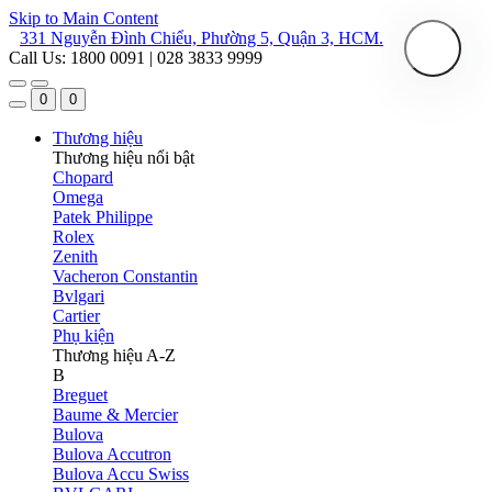
Skip to Main Content
331 Nguyễn Đình Chiểu, Phường 5, Quận 3, HCM.
Call Us: 1800 0091 | 028 3833 9999
0
0
Thương hiệu
Thương hiệu nổi bật
Chopard
Omega
Patek Philippe
Rolex
Zenith
Vacheron Constantin
Bvlgari
Cartier
Phụ kiện
Thương hiệu A-Z
B
Breguet
Baume & Mercier
Bulova
Bulova Accutron
Bulova Accu Swiss