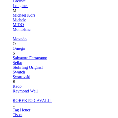
Lacoste
Longines
M
Michael Kors
Michele
MIDO
Montblanc
Movado
O
Omega
S
Salvatore Ferragamo
Seiko
Stuhrling Original
Swatch
Swarovski
R
Rado
Raymond Weil
ROBERTO CAVALLI
T
Tag Heuer
Tissot