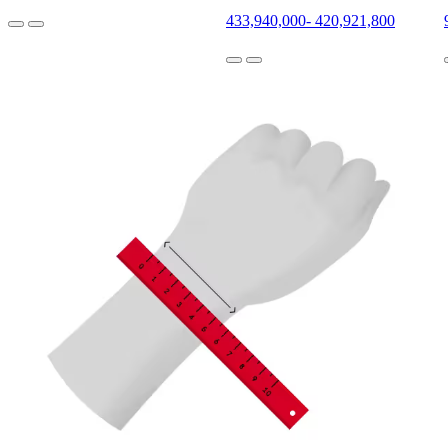
433,940,000
-
420,921,800