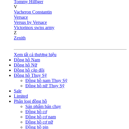
Tommy Hilfiger
V
Vacheron Constantin
Versace
Versus by Versace
Victorinox swiss army
Z
Zenith
Xem tất cả thương hiệu
Đồng hồ Nam
Đồng hồ Nữ
Đồng hồ cặp đôi
Đồng hồ Thụy Sỹ
Đồng hồ nam Thụy Sỹ
Đồng hồ nữ Thụy Sỹ
Sale
Limited
Phân loại đồng hồ
Sản phẩm bán chạy
Đồng hồ cơ
Đồng hồ cơ nam
Đồng hồ cơ nữ
Đồng hồ pin