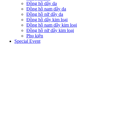
Đồng hồ dây da
Đồng hồ nam dây da
Đồng hồ nữ dây da
Đồng hồ dây kim loại
Đồng hồ nam dây kim loại
Đồng hồ nữ dây kim loại
Phụ kiện
Special Event