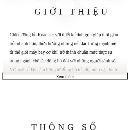
GIỚI THIỆU
Chiếc đồng hồ Roadster với thiết kế tinh gọn giúp thời gian
trôi nhanh hơn, thừa hưởng những nét đặc trưng mạnh mẽ
từ thế giới máy bay cơ khí, trở thành chuẩn mực thực sự
trong ngành chế tác đồng hồ đối với những người sành sỏi.
Với mặt số lấy cảm hứng từ đồng hồ tốc độ, núm vặn hình
Xem thêm
nón, kính lúp hiển thị ngày hình đèn pha, đinh tán và ốc vít,
chiếc đồng hồ sở hữu thiết kế táo bạo, mạnh mẽ, làm nổi bật
vẻ đẹp khí động học của nó. Đồng hồ Roadster – minh họa
hoàn hảo cho chuyên môn chế tác đồng hồ của Cartier –
được trang bị hai bộ máy cơ tự động đặc trưng: 1847MC
cho các mẫu lớn và 1899MC cho các mẫu cỡ trung. Đồng
Thông
THÔNG SỐ