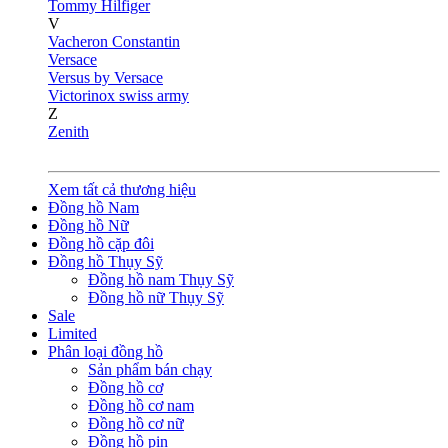
Tommy Hilfiger
V
Vacheron Constantin
Versace
Versus by Versace
Victorinox swiss army
Z
Zenith
Xem tất cả thương hiệu
Đồng hồ Nam
Đồng hồ Nữ
Đồng hồ cặp đôi
Đồng hồ Thụy Sỹ
Đồng hồ nam Thụy Sỹ
Đồng hồ nữ Thụy Sỹ
Sale
Limited
Phân loại đồng hồ
Sản phẩm bán chạy
Đồng hồ cơ
Đồng hồ cơ nam
Đồng hồ cơ nữ
Đồng hồ pin