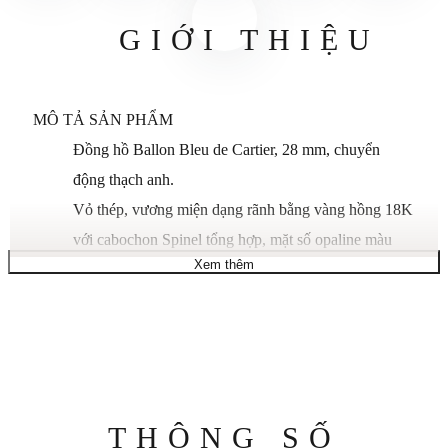
GIỚI THIỆU
MÔ TẢ SẢN PHẨM
Đồng hồ Ballon Bleu de Cartier, 28 mm, chuyển
động thạch anh.
Vỏ thép, vương miện dạng rãnh bằng vàng hồng 18K
với cabochon Spinel tổng hợp, mặt số opaline màu
Xem thêm
bạc,
Chữ số La Mã, kim hình thanh kiếm bằng thép xanh,
mặt kính sapphire, dây đeo bằng thép và vàng hồng
18K.
Kích thước vỏ: đường kính: 28,6 mm, độ dày: 9,35
mm.
Thông
THÔNG SỐ