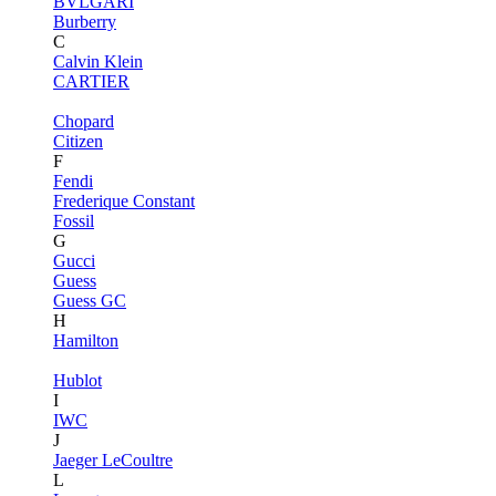
BVLGARI
Burberry
C
Calvin Klein
CARTIER
Chopard
Citizen
F
Fendi
Frederique Constant
Fossil
G
Gucci
Guess
Guess GC
H
Hamilton
Hublot
I
IWC
J
Jaeger LeCoultre
L