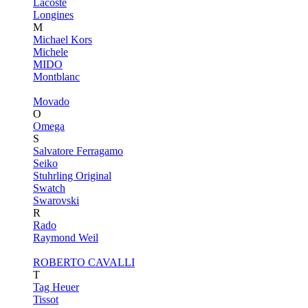
Lacoste
Longines
M
Michael Kors
Michele
MIDO
Montblanc
Movado
O
Omega
S
Salvatore Ferragamo
Seiko
Stuhrling Original
Swatch
Swarovski
R
Rado
Raymond Weil
ROBERTO CAVALLI
T
Tag Heuer
Tissot