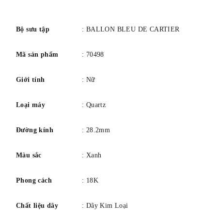
Chống nước ở độ sâu 30 mét/100 feet.
số
Bộ sưu tập
: BALLON BLEU DE CARTIER
Mã sản phẩm
: 70498
Giới tính
: Nữ
Loại máy
: Quartz
Đường kính
: 28.2mm
Màu sắc
: Xanh
Phong cách
: 18K
Chất liệu dây
: Dây Kim Loại