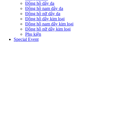
Đồng hồ dây da
Đồng hồ nam dây da
Đồng hồ nữ dây da
Đồng hồ dây kim loại
Đồng hồ nam dây kim loại
Đồng hồ nữ dây kim loại
Phụ kiện
Special Event