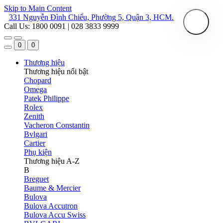
Skip to Main Content
331 Nguyễn Đình Chiểu, Phường 5, Quận 3, HCM.
Call Us: 1800 0091 | 028 3833 9999
0
0
Thương hiệu
Thương hiệu nổi bật
Chopard
Omega
Patek Philippe
Rolex
Zenith
Vacheron Constantin
Bvlgari
Cartier
Phụ kiện
Thương hiệu A-Z
B
Breguet
Baume & Mercier
Bulova
Bulova Accutron
Bulova Accu Swiss