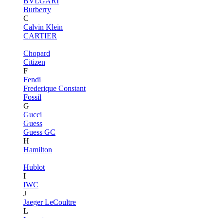
BVLGARI
Burberry
C
Calvin Klein
CARTIER
Chopard
Citizen
F
Fendi
Frederique Constant
Fossil
G
Gucci
Guess
Guess GC
H
Hamilton
Hublot
I
IWC
J
Jaeger LeCoultre
L