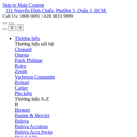
Skip to Main Content
331 Nguyễn Đình Chiểu, Phường 5, Quận 3, HCM.
Call Us: 1800 0091 | 028 3833 9999
0
0
Thương hiệu
Thương hiệu nổi bật
Chopard
Omega
Patek Philippe
Rolex
Zenith
Vacheron Constantin
Bvlgari
Cartier
Phụ kiện
Thương hiệu A-Z
B
Breguet
Baume & Mercier
Bulova
Bulova Accutron
Bulova Accu Swiss