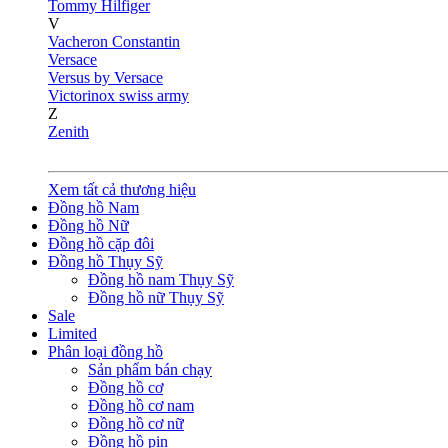
Tommy Hilfiger
V
Vacheron Constantin
Versace
Versus by Versace
Victorinox swiss army
Z
Zenith
Xem tất cả thương hiệu
Đồng hồ Nam
Đồng hồ Nữ
Đồng hồ cặp đôi
Đồng hồ Thụy Sỹ
Đồng hồ nam Thụy Sỹ
Đồng hồ nữ Thụy Sỹ
Sale
Limited
Phân loại đồng hồ
Sản phẩm bán chạy
Đồng hồ cơ
Đồng hồ cơ nam
Đồng hồ cơ nữ
Đồng hồ pin