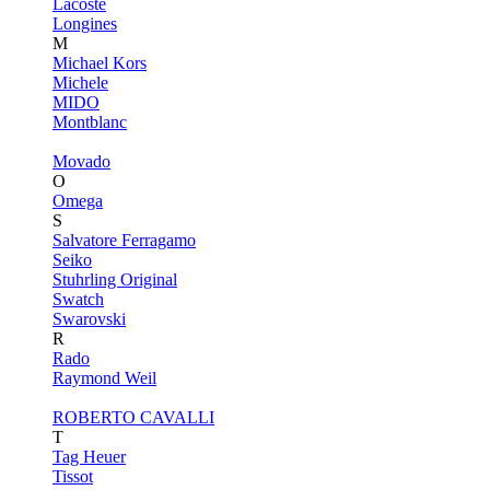
Lacoste
Longines
M
Michael Kors
Michele
MIDO
Montblanc
Movado
O
Omega
S
Salvatore Ferragamo
Seiko
Stuhrling Original
Swatch
Swarovski
R
Rado
Raymond Weil
ROBERTO CAVALLI
T
Tag Heuer
Tissot