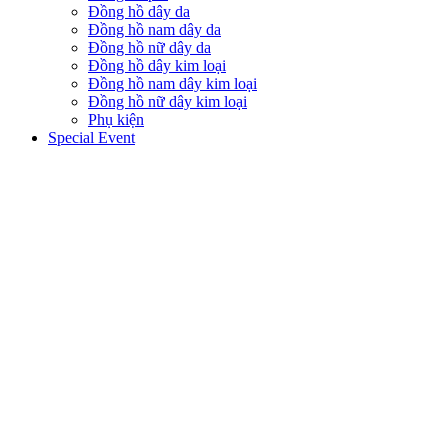
Đồng hồ dây da
Đồng hồ nam dây da
Đồng hồ nữ dây da
Đồng hồ dây kim loại
Đồng hồ nam dây kim loại
Đồng hồ nữ dây kim loại
Phụ kiện
Special Event