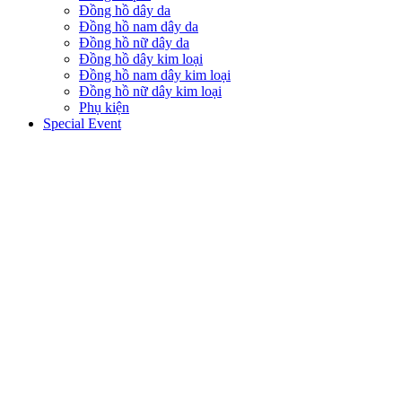
Đồng hồ dây da
Đồng hồ nam dây da
Đồng hồ nữ dây da
Đồng hồ dây kim loại
Đồng hồ nam dây kim loại
Đồng hồ nữ dây kim loại
Phụ kiện
Special Event