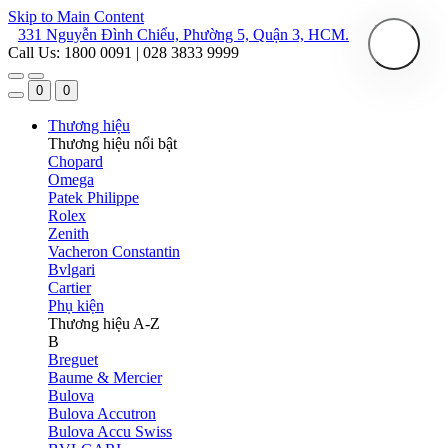
Skip to Main Content
331 Nguyễn Đình Chiểu, Phường 5, Quận 3, HCM.
Call Us: 1800 0091 | 028 3833 9999
0
0
Thương hiệu
Thương hiệu nổi bật
Chopard
Omega
Patek Philippe
Rolex
Zenith
Vacheron Constantin
Bvlgari
Cartier
Phụ kiện
Thương hiệu A-Z
B
Breguet
Baume & Mercier
Bulova
Bulova Accutron
Bulova Accu Swiss