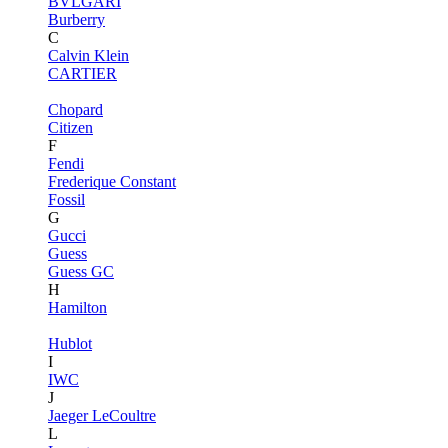
BVLGARI
Burberry
C
Calvin Klein
CARTIER
Chopard
Citizen
F
Fendi
Frederique Constant
Fossil
G
Gucci
Guess
Guess GC
H
Hamilton
Hublot
I
IWC
J
Jaeger LeCoultre
L