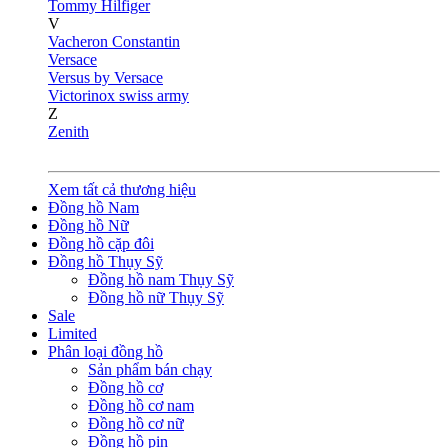
Tommy Hilfiger
V
Vacheron Constantin
Versace
Versus by Versace
Victorinox swiss army
Z
Zenith
Xem tất cả thương hiệu
Đồng hồ Nam
Đồng hồ Nữ
Đồng hồ cặp đôi
Đồng hồ Thụy Sỹ
Đồng hồ nam Thụy Sỹ
Đồng hồ nữ Thụy Sỹ
Sale
Limited
Phân loại đồng hồ
Sản phẩm bán chạy
Đồng hồ cơ
Đồng hồ cơ nam
Đồng hồ cơ nữ
Đồng hồ pin