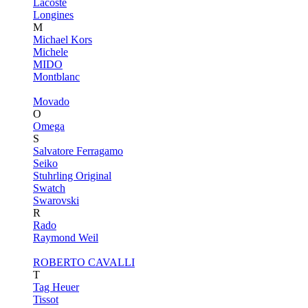
Lacoste
Longines
M
Michael Kors
Michele
MIDO
Montblanc
Movado
O
Omega
S
Salvatore Ferragamo
Seiko
Stuhrling Original
Swatch
Swarovski
R
Rado
Raymond Weil
ROBERTO CAVALLI
T
Tag Heuer
Tissot