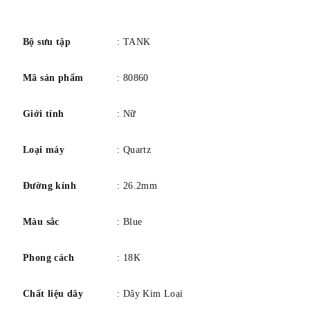
Vỏ thép, dài: 34,7 mm, rộng: 26,2 mm, dày: 7,1 mm, vương
số
miện bằng vàng hồng 18K 9 mặt với đá Spinel tổng hợp,
mặt số flinqué màu bạc, kim hình thanh kiếm bằng thép
Bộ sưu tập
: TANK
xanh, vòng đeo tay bằng thép và vàng hồng 18K.
Mã sản phẩm
: 80860
Chống nước ở áp suất 3 bar (khoảng 30 mét/100 feet).
Giới tính
: Nữ
Loại máy
: Quartz
Đường kính
: 26.2mm
Màu sắc
: Blue
Phong cách
: 18K
Chất liệu dây
: Dây Kim Loại