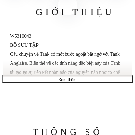
GIỚI THIỆU
W5310043
BỘ SƯU TẬP
Câu chuyện về Tank có một bước ngoặt bất ngờ với Tank
Anglaise. Biến thể về các tính năng đặc biệt này của Tank
tái tạo lại sự liên kết hoàn hảo của nguyên bản nhờ cơ chế
Xem thêm
lên dây được tích hợp liền mạch vào vỏ. Nổi bật với kiểu
dáng tập trung và các đường nét được gia cố, thiết kế hợp lý
tái hiện lại mô hình ban đầu và mang đến cho nó một chiều
hướng mới.
MÔ TẢ SẢN PHẨM
Đồng hồ Tank Anglaise, mẫu cỡ trung, bộ máy thạch anh.
Thông
THÔNG SỐ