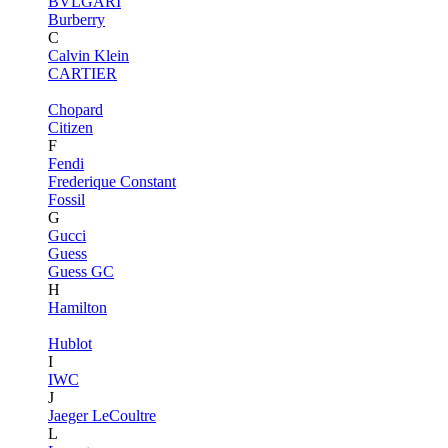
BVLGARI
Burberry
C
Calvin Klein
CARTIER
Chopard
Citizen
F
Fendi
Frederique Constant
Fossil
G
Gucci
Guess
Guess GC
H
Hamilton
Hublot
I
IWC
J
Jaeger LeCoultre
L