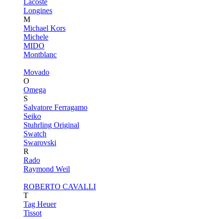
Lacoste
Longines
M
Michael Kors
Michele
MIDO
Montblanc
Movado
O
Omega
S
Salvatore Ferragamo
Seiko
Stuhrling Original
Swatch
Swarovski
R
Rado
Raymond Weil
ROBERTO CAVALLI
T
Tag Heuer
Tissot