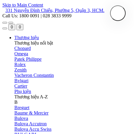
Skip to Main Content
331 Nguyễn Đình Chiểu, Phường 5, Quận 3, HCM.
Call Us: 1800 0091 | 028 3833 9999
0
0
Thương hiệu
Thương hiệu nổi bật
Chopard
Omega
Patek Philippe
Rolex
Zenith
Vacheron Constantin
Bvlgari
Cartier
Phụ kiện
Thương hiệu A-Z
B
Breguet
Baume & Mercier
Bulova
Bulova Accutron
Bulova Accu Swiss