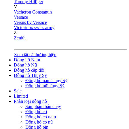
Tommy Hilfiger
V
Vacheron Constantin
Versace
Versus by Versace
Victorinox swiss army
Z
Zenith
Xem tất cả thương hiệu
Đồng hồ Nam
Đồng hồ Nữ
Đồng hồ cặp đôi
Đồng hồ Thụy Sỹ
Đồng hồ nam Thụy Sỹ
Đồng hồ nữ Thụy Sỹ
Sale
Limited
Phân loại đồng hồ
Sản phẩm bán chạy
Đồng hồ cơ
Đồng hồ cơ nam
Đồng hồ cơ nữ
Đồng hồ pin