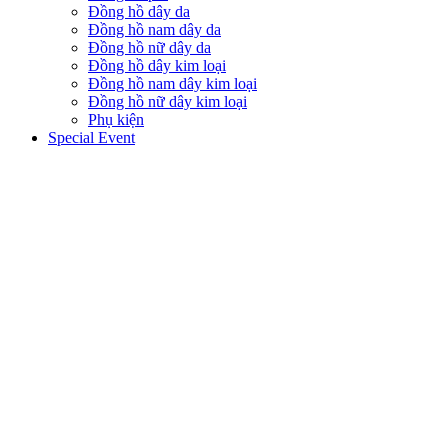
Đồng hồ dây da
Đồng hồ nam dây da
Đồng hồ nữ dây da
Đồng hồ dây kim loại
Đồng hồ nam dây kim loại
Đồng hồ nữ dây kim loại
Phụ kiện
Special Event