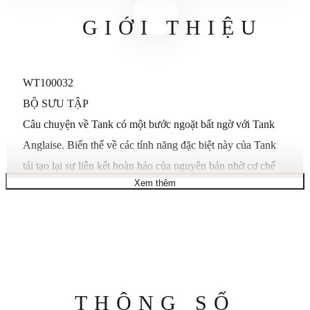
GIỚI THIỆU
WT100032
BỘ SƯU TẬP
Câu chuyện về Tank có một bước ngoặt bất ngờ với Tank
Anglaise. Biến thể về các tính năng đặc biệt này của Tank
tái tạo lại sự liên kết hoàn hảo của nguyên bản nhờ cơ chế
Xem thêm
lên dây được tích hợp liền mạch vào vỏ. Nổi bật với kiểu
dáng tập trung và các đường nét được gia cố, thiết kế hợp lý
tái hiện lại mô hình ban đầu và mang đến cho nó một chiều
hướng mới.
MÔ TẢ SẢN PHẨM
Đồng hồ Tank Anglaise, mẫu cỡ trung, bộ máy thạch anh.
Thông
THÔNG SỐ