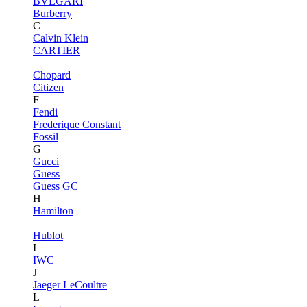
BVLGARI
Burberry
C
Calvin Klein
CARTIER
Chopard
Citizen
F
Fendi
Frederique Constant
Fossil
G
Gucci
Guess
Guess GC
H
Hamilton
Hublot
I
IWC
J
Jaeger LeCoultre
L