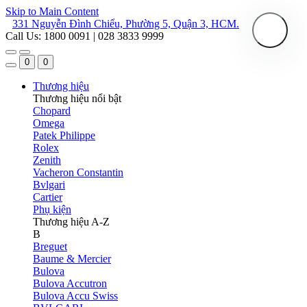
Skip to Main Content
331 Nguyễn Đình Chiểu, Phường 5, Quận 3, HCM.
Call Us: 1800 0091 | 028 3833 9999
0
0
Thương hiệu
Thương hiệu nổi bật
Chopard
Omega
Patek Philippe
Rolex
Zenith
Vacheron Constantin
Bvlgari
Cartier
Phụ kiện
Thương hiệu A-Z
B
Breguet
Baume & Mercier
Bulova
Bulova Accutron
Bulova Accu Swiss