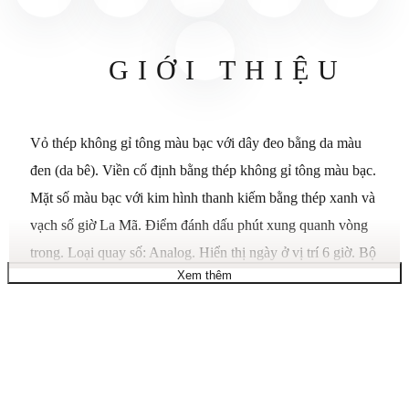
GIỚI THIỆU
Vỏ thép không gỉ tông màu bạc với dây đeo bằng da màu
đen (da bê). Viền cố định bằng thép không gỉ tông màu bạc.
Mặt số màu bạc với kim hình thanh kiếm bằng thép xanh và
vạch số giờ La Mã. Điểm đánh dấu phút xung quanh vòng
trong. Loại quay số: Analog. Hiển thị ngày ở vị trí 6 giờ. Bộ
Xem thêm
chuyển động tự động Cartier Calibre 1847 MC, chứa 23
viên Ngọc, hoạt động ở tốc độ 28800 vph và có khả năng
dự trữ năng lượng khoảng 42 giờ. Tinh thể sapphire chống
trầy xước. Bộ kéo/đẩy có vương miện cabochon màu xanh.
Vỏ sau chắc chắn. Kiểu dáng vỏ hình chữ nhật, kích thước