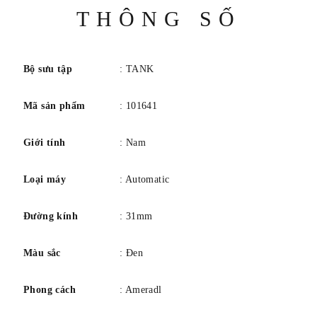
vỏ: 31 mm x 41 mm, độ dày vỏ: 8,4 mm. Tang kẹp. Chống
Thông
THÔNG SỐ
nước ở độ sâu 30 mét / 100 feet.
số
Bộ sưu tập
: TANK
Mã sản phẩm
: 101641
Giới tính
: Nam
Loại máy
: Automatic
Đường kính
: 31mm
Màu sắc
: Đen
Phong cách
: Ameradl