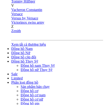
Tommy Hilfiger
V
Vacheron Constantin
Versace
Versus by Versace
Victorinox swiss army
Z
Zenith
Xem tất cả thương hiệu
Đồng hồ Nam
Đồng hồ Nữ
Đồng hồ cặp đôi
Đồng hồ Thụy Sỹ
Đồng hồ nam Thụy Sỹ
Đồng hồ nữ Thụy Sỹ
Sale
Limited
Phân loại đồng hồ
Sản phẩm bán chạy
Đồng hồ cơ
Đồng hồ cơ nam
Đồng hồ cơ nữ
Đồng hồ pin