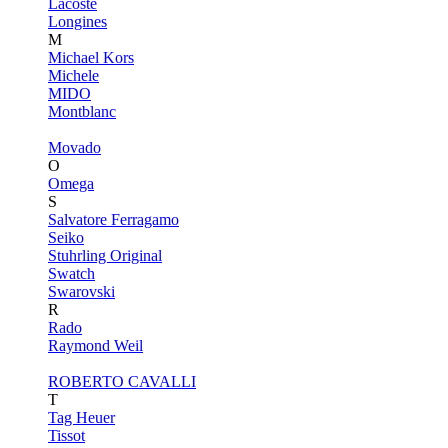
Lacoste
Longines
M
Michael Kors
Michele
MIDO
Montblanc
Movado
O
Omega
S
Salvatore Ferragamo
Seiko
Stuhrling Original
Swatch
Swarovski
R
Rado
Raymond Weil
ROBERTO CAVALLI
T
Tag Heuer
Tissot