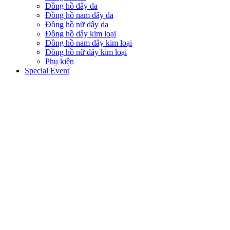
Đồng hồ dây da
Đồng hồ nam dây da
Đồng hồ nữ dây da
Đồng hồ dây kim loại
Đồng hồ nam dây kim loại
Đồng hồ nữ dây kim loại
Phụ kiện
Special Event