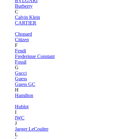
BVLGARI
Burberry
C
Calvin Klein
CARTIER
Chopard
Citizen
F
Fendi
Frederique Constant
Fossil
G
Gucci
Guess
Guess GC
H
Hamilton
Hublot
I
IWC
J
Jaeger LeCoultre
L