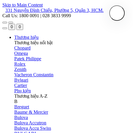
Skip to Main Content
331 Nguyễn Đình Chiểu, Phường 5, Quận 3, HCM.
Call Us: 1800 0091 | 028 3833 9999
0
0
Thương hiệu
Thương hiệu nổi bật
Chopard
Omega
Patek Philippe
Rolex
Zenith
Vacheron Constantin
Bvlgari
Cartier
Phụ kiện
Thương hiệu A-Z
B
Breguet
Baume & Mercier
Bulova
Bulova Accutron
Bulova Accu Swiss