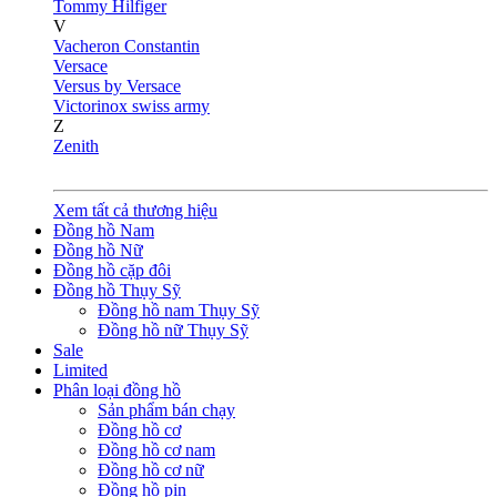
Tommy Hilfiger
V
Vacheron Constantin
Versace
Versus by Versace
Victorinox swiss army
Z
Zenith
Xem tất cả thương hiệu
Đồng hồ Nam
Đồng hồ Nữ
Đồng hồ cặp đôi
Đồng hồ Thụy Sỹ
Đồng hồ nam Thụy Sỹ
Đồng hồ nữ Thụy Sỹ
Sale
Limited
Phân loại đồng hồ
Sản phẩm bán chạy
Đồng hồ cơ
Đồng hồ cơ nam
Đồng hồ cơ nữ
Đồng hồ pin