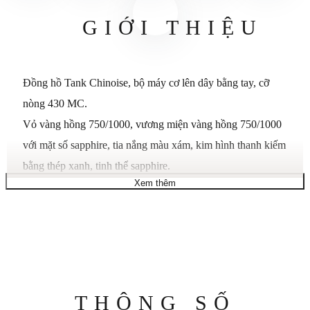
GIỚI THIỆU
Đồng hồ Tank Chinoise, bộ máy cơ lên dây bằng tay, cỡ
nòng 430 MC.
Vỏ vàng hồng 750/1000, vương miện vàng hồng 750/1000
với mặt số sapphire, tia nắng màu xám, kim hình thanh kiếm
bằng thép xanh, tinh thể sapphire.
Xem thêm
Dây đeo bằng da cá sấu màu xám, khóa ardillon 750/1000
bằng vàng hồng.
Đường kính bộ máy: 20,5 mm, độ dày bộ chuyển động:
2,15 mm, độ cân bằng: 21.600 rung động/giờ, dự trữ năng
lượng khoảng 100%. 38 giờ.
Kích thước vỏ: 39,49 x 29,2 mm, độ dày: 6,09 mm. Phiên
Thông
THÔNG SỐ