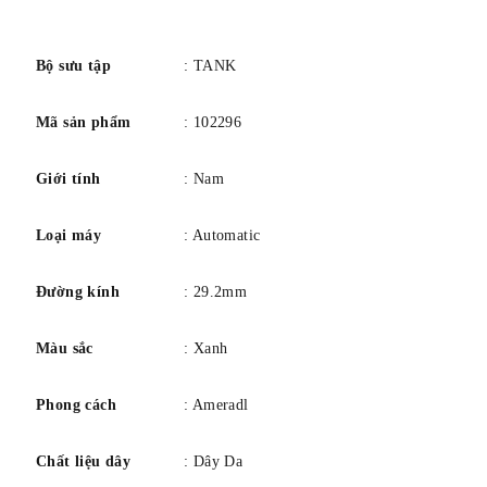
bản giới hạn 150 chiếc đồng hồ được đánh số riêng. Chống
số
nước lên đến 3 bar (khoảng 30 mét/100 feet).
Bộ sưu tập
: TANK
Mã sản phẩm
: 102296
Giới tính
: Nam
Loại máy
: Automatic
Đường kính
: 29.2mm
Màu sắc
: Xanh
Phong cách
: Ameradl
Chất liệu dây
: Dây Da