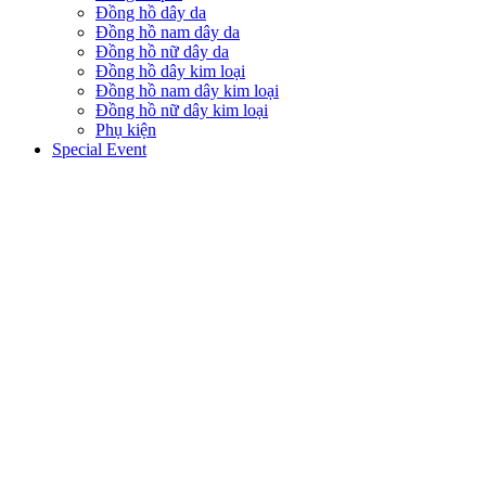
Đồng hồ dây da
Đồng hồ nam dây da
Đồng hồ nữ dây da
Đồng hồ dây kim loại
Đồng hồ nam dây kim loại
Đồng hồ nữ dây kim loại
Phụ kiện
Special Event