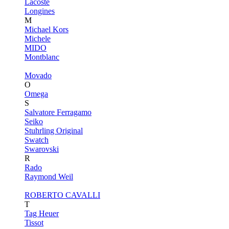
Lacoste
Longines
M
Michael Kors
Michele
MIDO
Montblanc
Movado
O
Omega
S
Salvatore Ferragamo
Seiko
Stuhrling Original
Swatch
Swarovski
R
Rado
Raymond Weil
ROBERTO CAVALLI
T
Tag Heuer
Tissot