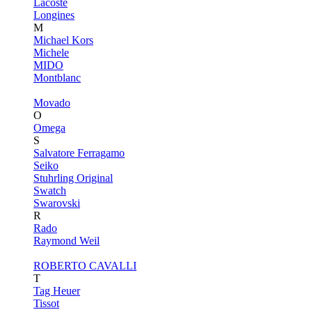
Lacoste
Longines
M
Michael Kors
Michele
MIDO
Montblanc
Movado
O
Omega
S
Salvatore Ferragamo
Seiko
Stuhrling Original
Swatch
Swarovski
R
Rado
Raymond Weil
ROBERTO CAVALLI
T
Tag Heuer
Tissot