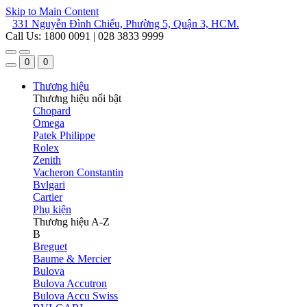
Skip to Main Content
331 Nguyễn Đình Chiểu, Phường 5, Quận 3, HCM.
Call Us: 1800 0091 | 028 3833 9999
0
0
Thương hiệu
Thương hiệu nổi bật
Chopard
Omega
Patek Philippe
Rolex
Zenith
Vacheron Constantin
Bvlgari
Cartier
Phụ kiện
Thương hiệu A-Z
B
Breguet
Baume & Mercier
Bulova
Bulova Accutron
Bulova Accu Swiss