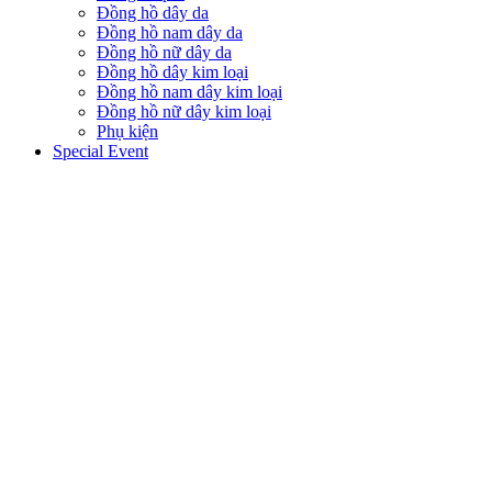
Đồng hồ dây da
Đồng hồ nam dây da
Đồng hồ nữ dây da
Đồng hồ dây kim loại
Đồng hồ nam dây kim loại
Đồng hồ nữ dây kim loại
Phụ kiện
Special Event