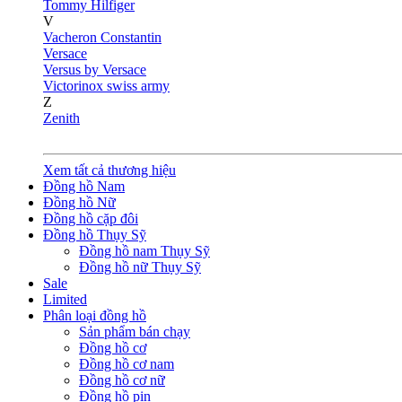
Tommy Hilfiger
V
Vacheron Constantin
Versace
Versus by Versace
Victorinox swiss army
Z
Zenith
Xem tất cả thương hiệu
Đồng hồ Nam
Đồng hồ Nữ
Đồng hồ cặp đôi
Đồng hồ Thụy Sỹ
Đồng hồ nam Thụy Sỹ
Đồng hồ nữ Thụy Sỹ
Sale
Limited
Phân loại đồng hồ
Sản phẩm bán chạy
Đồng hồ cơ
Đồng hồ cơ nam
Đồng hồ cơ nữ
Đồng hồ pin