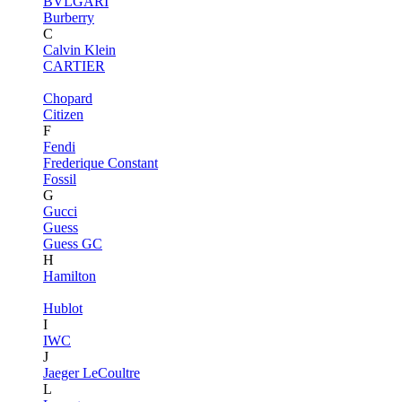
BVLGARI
Burberry
C
Calvin Klein
CARTIER
Chopard
Citizen
F
Fendi
Frederique Constant
Fossil
G
Gucci
Guess
Guess GC
H
Hamilton
Hublot
I
IWC
J
Jaeger LeCoultre
L