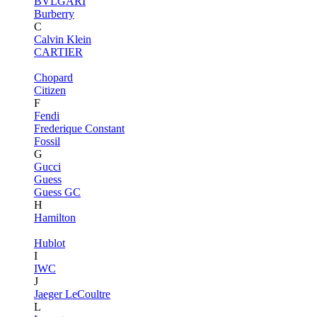
BVLGARI
Burberry
C
Calvin Klein
CARTIER
Chopard
Citizen
F
Fendi
Frederique Constant
Fossil
G
Gucci
Guess
Guess GC
H
Hamilton
Hublot
I
IWC
J
Jaeger LeCoultre
L