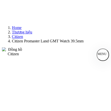
Home
Thương hiệu
Citizen
Citizen Promaster Land GMT Watch 39.5mm
MENU
Đồng Hồ Nam
Đồng Hồ Nữ
Sản Phẩm Bán Chạy
Sản Phẩm Mới
Bài Viết