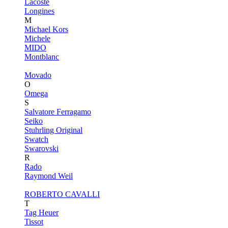
Lacoste
Longines
M
Michael Kors
Michele
MIDO
Montblanc
Movado
O
Omega
S
Salvatore Ferragamo
Seiko
Stuhrling Original
Swatch
Swarovski
R
Rado
Raymond Weil
ROBERTO CAVALLI
T
Tag Heuer
Tissot