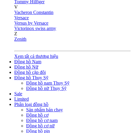
Tommy Hilfiger
V
Vacheron Constantin
Versace
Versus by Versace
Victorinox swiss army
Z
Zenith
Xem tất cả thương hiệu
Đồng hồ Nam
Đồng hồ Nữ
Đồng hồ cặp đôi
Đồng hồ Thụy Sỹ
Đồng hồ nam Thụy Sỹ
Đồng hồ nữ Thụy Sỹ
Sale
Limited
Phân loại đồng hồ
Sản phẩm bán chạy
Đồng hồ cơ
Đồng hồ cơ nam
Đồng hồ cơ nữ
Đồng hồ pin