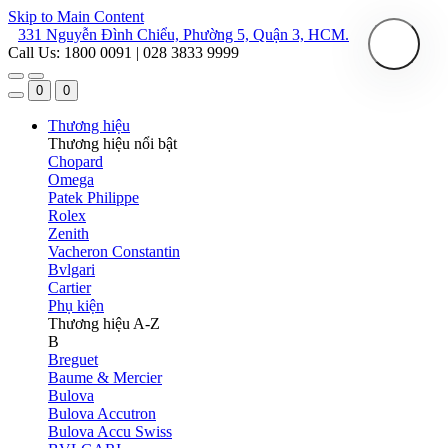
Skip to Main Content
331 Nguyễn Đình Chiểu, Phường 5, Quận 3, HCM.
Call Us: 1800 0091 | 028 3833 9999
0
0
Thương hiệu
Thương hiệu nổi bật
Chopard
Omega
Patek Philippe
Rolex
Zenith
Vacheron Constantin
Bvlgari
Cartier
Phụ kiện
Thương hiệu A-Z
B
Breguet
Baume & Mercier
Bulova
Bulova Accutron
Bulova Accu Swiss