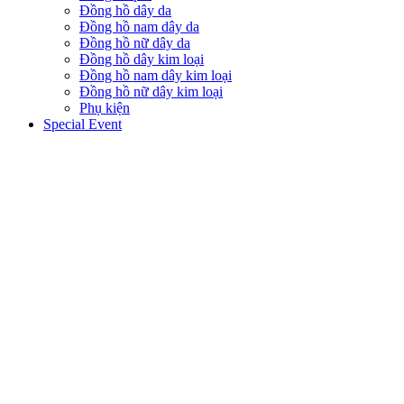
Đồng hồ dây da
Đồng hồ nam dây da
Đồng hồ nữ dây da
Đồng hồ dây kim loại
Đồng hồ nam dây kim loại
Đồng hồ nữ dây kim loại
Phụ kiện
Special Event