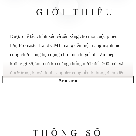
GIỚI THIỆU
Được chế tác chính xác và sẵn sàng cho mọi cuộc phiêu
lưu, Promaster Land GMT mang đến hiệu năng mạnh mẽ
cùng chức năng tiện dụng cho mọi chuyến đi. Vỏ thép
không gỉ 39,5mm có khả năng chống nước đến 200 mét và
được trang bị mặt kính sapphire cong bền bỉ trong điều kiện
Xem thêm
khắc nghiệt. Được cung cấp năng lượng bền vững bởi bất
kỳ nguồn sáng nào nhờ bộ máy Eco-Drive Caliber B878,
chiếc đồng hồ này không bao giờ cần thay pin. Vòng bezel
GMT 24 giờ cố định bao quanh mặt số màu đen tương phản
cao. được nhấn nhá bằng các vạch chỉ giờ màu trắng sắc nét
và điểm xuyết màu đen. tạo nên vẻ ngoài năng động. Cửa
Thông
THÔNG SỐ