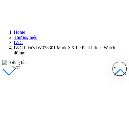
Home
Thương hiệu
IWC
IWC Pilot's IW328301 Mark XX Le Petit Prince Watch
40mm
MENU
Đồng Hồ Nam
Đồng Hồ Nữ
Sản Phẩm Bán Chạy
Sản Phẩm Mới
Bài Viết