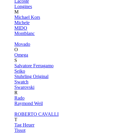
Lacoste
Longines
M
Michael Kors
Michele
MIDO
Montblanc
Movado
O
Omega
S
Salvatore Ferragamo
Seiko
Stuhrling Original
Swatch
Swarovski
R
Rado
Raymond Weil
ROBERTO CAVALLI
T
Tag Heuer
Tissot