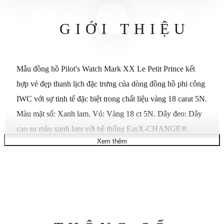
GIỚI THIỆU
Mẫu đồng hồ Pilot's Watch Mark XX Le Petit Prince kết
hợp vẻ đẹp thanh lịch đặc trưng của dòng đồng hồ phi công
IWC với sự tinh tế đặc biệt trong chất liệu vàng 18 carat 5N.
Màu mặt số: Xanh lam. Vỏ: Vàng 18 ct 5N. Dây đeo: Dây
cao su màu xanh lam với hệ thống EasX-CHANGE®.
Xem thêm
Đường kính: 40 mm. Bộ máy: Tự động, lên dây cót, do
IWC sản xuất. Mặt kính sapphire lồi, phủ lớp chống phản
chiếu hai mặt. Kim giây trung tâm có chức năng dừng kim
giây. Hiển thị ngày. Mặt kính được cố định chống dịch
chuyển do giảm áp suất không khí. Hệ thống IWC EasX-
CHANGE®. Chiều rộng dây đeo: 20 mm. Chiều rộng
Thông