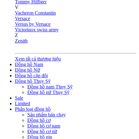
Tommy Hilfiger
V
Vacheron Constantin
Versace
Versus by Versace
Victorinox swiss army
Z
Zenith
Xem tất cả thương hiệu
Đồng hồ Nam
Đồng hồ Nữ
Đồng hồ cặp đôi
Đồng hồ Thụy Sỹ
Đồng hồ nam Thụy Sỹ
Đồng hồ nữ Thụy Sỹ
Sale
Limited
Phân loại đồng hồ
Sản phẩm bán chạy
Đồng hồ cơ
Đồng hồ cơ nam
Đồng hồ cơ nữ
Đồng hồ pin