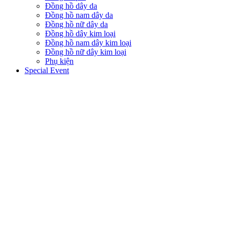
Đồng hồ dây da
Đồng hồ nam dây da
Đồng hồ nữ dây da
Đồng hồ dây kim loại
Đồng hồ nam dây kim loại
Đồng hồ nữ dây kim loại
Phụ kiện
Special Event