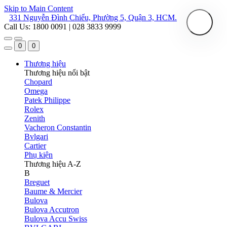
Skip to Main Content
331 Nguyễn Đình Chiểu, Phường 5, Quận 3, HCM.
Call Us: 1800 0091 | 028 3833 9999
0
0
Thương hiệu
Thương hiệu nổi bật
Chopard
Omega
Patek Philippe
Rolex
Zenith
Vacheron Constantin
Bvlgari
Cartier
Phụ kiện
Thương hiệu A-Z
B
Breguet
Baume & Mercier
Bulova
Bulova Accutron
Bulova Accu Swiss