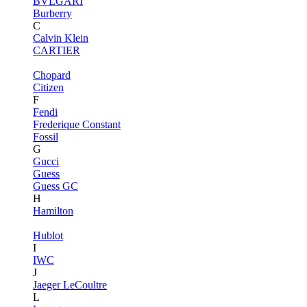
BVLGARI
Burberry
C
Calvin Klein
CARTIER
Chopard
Citizen
F
Fendi
Frederique Constant
Fossil
G
Gucci
Guess
Guess GC
H
Hamilton
Hublot
I
IWC
J
Jaeger LeCoultre
L