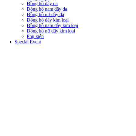
Đồng hồ dây da
Đồng hồ nam dây da
Đồng hồ nữ dây da
Đồng hồ dây kim loại
Đồng hồ nam dây kim loại
Đồng hồ nữ dây kim loại
Phụ kiện
Special Event