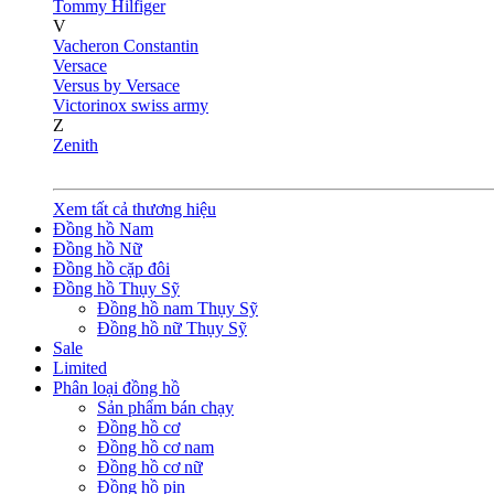
Tommy Hilfiger
V
Vacheron Constantin
Versace
Versus by Versace
Victorinox swiss army
Z
Zenith
Xem tất cả thương hiệu
Đồng hồ Nam
Đồng hồ Nữ
Đồng hồ cặp đôi
Đồng hồ Thụy Sỹ
Đồng hồ nam Thụy Sỹ
Đồng hồ nữ Thụy Sỹ
Sale
Limited
Phân loại đồng hồ
Sản phẩm bán chạy
Đồng hồ cơ
Đồng hồ cơ nam
Đồng hồ cơ nữ
Đồng hồ pin