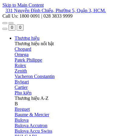
Skip to Main Content
331 Nguyễn Đình Chiểu, Phường 5, Quận 3, HCM.
Call Us: 1800 0091 | 028 3833 9999
0
0
Thương hiệu
Thương hiệu nổi bật
Chopard
Omega
Patek Philippe
Rolex
Zenith
Vacheron Constantin
Bvlgari
Cartier
Phụ kiện
Thương hiệu A-Z
B
Breguet
Baume & Mercier
Bulova
Bulova Accutron
Bulova Accu Swiss