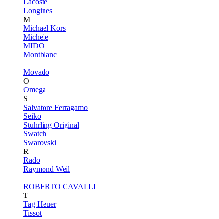
Lacoste
Longines
M
Michael Kors
Michele
MIDO
Montblanc
Movado
O
Omega
S
Salvatore Ferragamo
Seiko
Stuhrling Original
Swatch
Swarovski
R
Rado
Raymond Weil
ROBERTO CAVALLI
T
Tag Heuer
Tissot