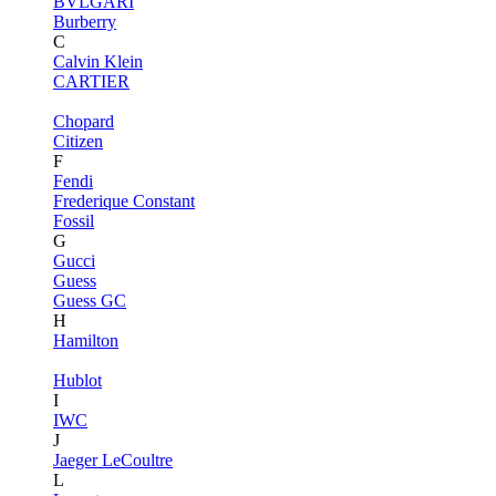
BVLGARI
Burberry
C
Calvin Klein
CARTIER
Chopard
Citizen
F
Fendi
Frederique Constant
Fossil
G
Gucci
Guess
Guess GC
H
Hamilton
Hublot
I
IWC
J
Jaeger LeCoultre
L