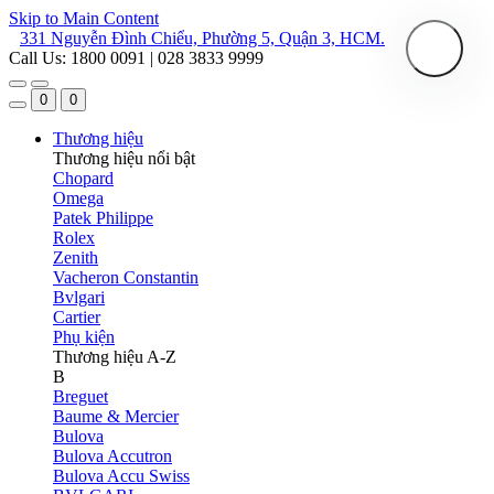
Skip to Main Content
331 Nguyễn Đình Chiểu, Phường 5, Quận 3, HCM.
Call Us: 1800 0091 | 028 3833 9999
0
0
Thương hiệu
Thương hiệu nổi bật
Chopard
Omega
Patek Philippe
Rolex
Zenith
Vacheron Constantin
Bvlgari
Cartier
Phụ kiện
Thương hiệu A-Z
B
Breguet
Baume & Mercier
Bulova
Bulova Accutron
Bulova Accu Swiss