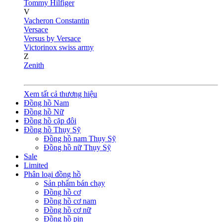
Tommy Hilfiger
V
Vacheron Constantin
Versace
Versus by Versace
Victorinox swiss army
Z
Zenith
Xem tất cả thương hiệu
Đồng hồ Nam
Đồng hồ Nữ
Đồng hồ cặp đôi
Đồng hồ Thụy Sỹ
Đồng hồ nam Thụy Sỹ
Đồng hồ nữ Thụy Sỹ
Sale
Limited
Phân loại đồng hồ
Sản phẩm bán chạy
Đồng hồ cơ
Đồng hồ cơ nam
Đồng hồ cơ nữ
Đồng hồ pin