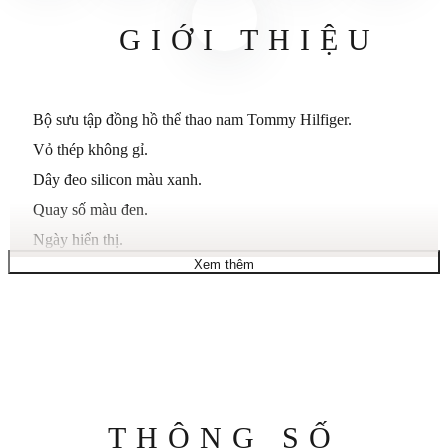
GIỚI THIỆU
Bộ sưu tập đồng hồ thể thao nam Tommy Hilfiger.
Vỏ thép không gỉ.
Dây đeo silicon màu xanh.
Quay số màu đen.
Ngày hiển thị.
Xem thêm
Bàn tay và điểm đánh dấu phát sáng.
Kích thước vỏ: 48 mm.
Độ dày vỏ: 13,3 mm.
Chiều rộng dải: 22 mm.
Cách đóng: Khóa dây đeo.
Chống trầy xước: Tinh thể khoáng.
Thông
THÔNG SỐ