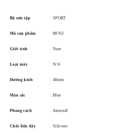
Khả năng chống nước: 50 mét / 165 feet.
số
Bộ sưu tập
: SPORT
Mã sản phẩm
: 88763
Giới tính
: Nam
Loại máy
: N/A
Đường kính
: 48mm
Màu sắc
: Blue
Phong cách
: Ameradl
Chất liệu dây
: Silicone