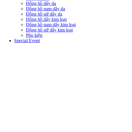
Đồng hồ dây da
Đồng hồ nam dây da
Đồng hồ nữ dây da
Đồng hồ dây kim loại
Đồng hồ nam dây kim loại
Đồng hồ nữ dây kim loại
Phụ kiện
Special Event