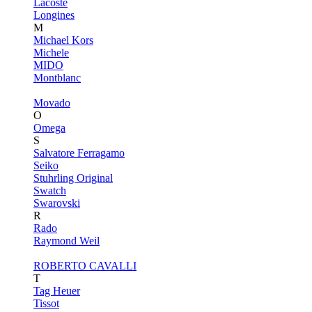
Lacoste
Longines
M
Michael Kors
Michele
MIDO
Montblanc
Movado
O
Omega
S
Salvatore Ferragamo
Seiko
Stuhrling Original
Swatch
Swarovski
R
Rado
Raymond Weil
ROBERTO CAVALLI
T
Tag Heuer
Tissot