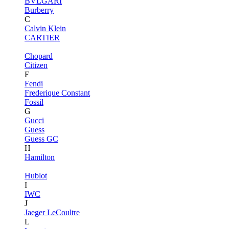
BVLGARI
Burberry
C
Calvin Klein
CARTIER
Chopard
Citizen
F
Fendi
Frederique Constant
Fossil
G
Gucci
Guess
Guess GC
H
Hamilton
Hublot
I
IWC
J
Jaeger LeCoultre
L