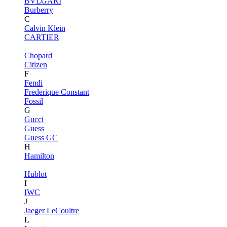
BVLGARI
Burberry
C
Calvin Klein
CARTIER
Chopard
Citizen
F
Fendi
Frederique Constant
Fossil
G
Gucci
Guess
Guess GC
H
Hamilton
Hublot
I
IWC
J
Jaeger LeCoultre
L