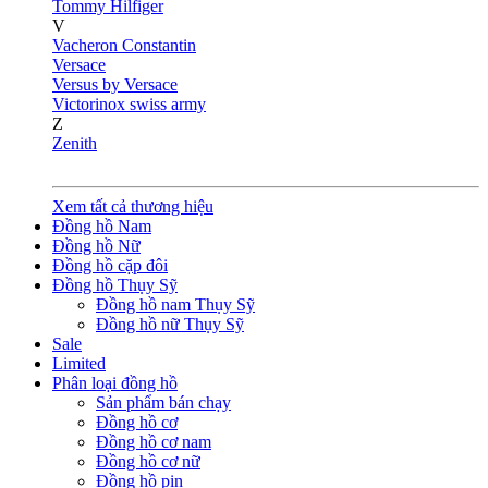
Tommy Hilfiger
V
Vacheron Constantin
Versace
Versus by Versace
Victorinox swiss army
Z
Zenith
Xem tất cả thương hiệu
Đồng hồ Nam
Đồng hồ Nữ
Đồng hồ cặp đôi
Đồng hồ Thụy Sỹ
Đồng hồ nam Thụy Sỹ
Đồng hồ nữ Thụy Sỹ
Sale
Limited
Phân loại đồng hồ
Sản phẩm bán chạy
Đồng hồ cơ
Đồng hồ cơ nam
Đồng hồ cơ nữ
Đồng hồ pin