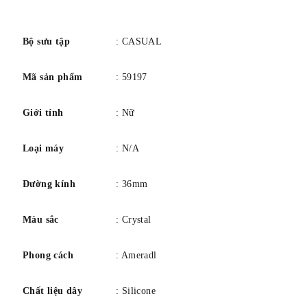
số
Bộ sưu tập
: CASUAL
Mã sản phẩm
: 59197
Giới tính
: Nữ
Loại máy
: N/A
Đường kính
: 36mm
Màu sắc
: Crystal
Phong cách
: Ameradl
Chất liệu dây
: Silicone