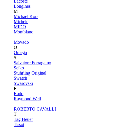
Lacoste
Longines
M
Michael Kors
Michele
MIDO
Montblanc
Movado
O
Omega
S
Salvatore Ferragamo
Seiko
Stuhrling Original
Swatch
Swarovski
R
Rado
Raymond Weil
ROBERTO CAVALLI
T
Tag Heuer
Tissot