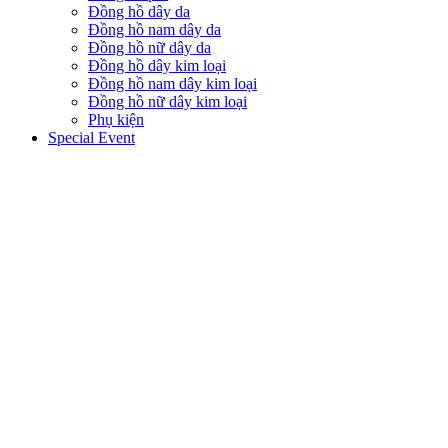
Đồng hồ dây da
Đồng hồ nam dây da
Đồng hồ nữ dây da
Đồng hồ dây kim loại
Đồng hồ nam dây kim loại
Đồng hồ nữ dây kim loại
Phụ kiện
Special Event