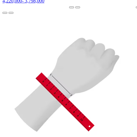
4,220,000
-
3,798,000