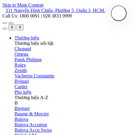
Skip to Main Content
331 Nguyễn Đình Chiểu, Phường 5, Quận 3, HCM.
Call Us: 1800 0091 | 028 3833 9999
0
0
Thương hiệu
Thương hiệu nổi bật
Chopard
Omega
Patek Philippe
Rolex
Zenith
Vacheron Constantin
Bvlgari
Cartier
Phụ kiện
Thương hiệu A-Z
B
Breguet
Baume & Mercier
Bulova
Bulova Accutron
Bulova Accu Swiss