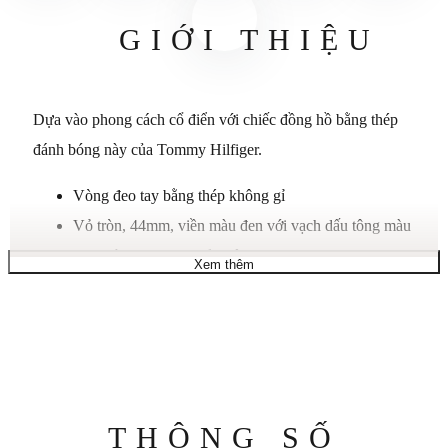
GIỚI THIỆU
Dựa vào phong cách cổ điển với chiếc đồng hồ bằng thép
đánh bóng này của Tommy Hilfiger.
Vòng đeo tay bằng thép không gỉ
Vỏ tròn, 44mm, viền màu đen với vạch dấu tông màu
bạc, núm vặn được bảo vệ
Xem thêm
Mặt số màu đen với các chữ số dạ quang, cọc số hình
que, ba kim, cửa sổ ngày và logo lá cờ
Chuyển động thạch anh
Chống nước ở độ sâu 50 mét
Thông
THÔNG SỐ