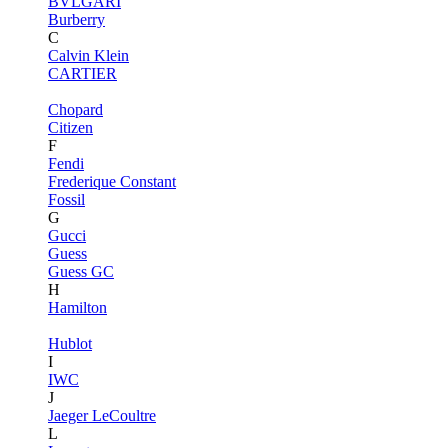
BVLGARI
Burberry
C
Calvin Klein
CARTIER
Chopard
Citizen
F
Fendi
Frederique Constant
Fossil
G
Gucci
Guess
Guess GC
H
Hamilton
Hublot
I
IWC
J
Jaeger LeCoultre
L