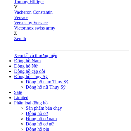
Tommy Hilfiger
V
Vacheron Constantin
Versace
Versus by Versace
Victorinox swiss army
Z
Zenith
Xem tất cả thương hiệu
Đồng hồ Nam
Đồng hồ Nữ
Đồng hồ cặp đôi
Đồng hồ Thụy Sỹ
Đồng hồ nam Thụy Sỹ
Đồng hồ nữ Thụy Sỹ
Sale
Limited
Phân loại đồng hồ
Sản phẩm bán chạy
Đồng hồ cơ
Đồng hồ cơ nam
Đồng hồ cơ nữ
Đồng hồ pin