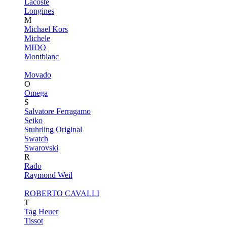
Lacoste
Longines
M
Michael Kors
Michele
MIDO
Montblanc
Movado
O
Omega
S
Salvatore Ferragamo
Seiko
Stuhrling Original
Swatch
Swarovski
R
Rado
Raymond Weil
ROBERTO CAVALLI
T
Tag Heuer
Tissot