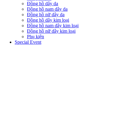
Đồng hồ dây da
Đồng hồ nam dây da
Đồng hồ nữ dây da
Đồng hồ dây kim loại
Đồng hồ nam dây kim loại
Đồng hồ nữ dây kim loại
Phụ kiện
Special Event