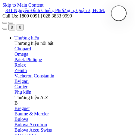
Skip to Main Content
331 Nguyễn Đình Chiểu, Phường 5, Quận 3, HCM.
Call Us: 1800 0091 | 028 3833 9999
0
0
Thương hiệu
Thương hiệu nổi bật
Chopard
Omega
Patek Philippe
Rolex
Zenith
Vacheron Constantin
Bvlgari
Cartier
Phụ kiện
Thương hiệu A-Z
B
Breguet
Baume & Mercier
Bulova
Bulova Accutron
Bulova Accu Swiss