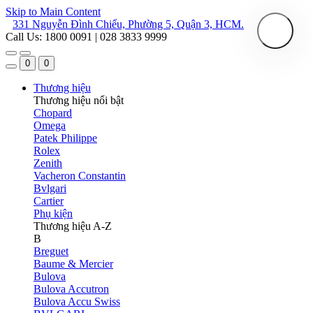
Skip to Main Content
331 Nguyễn Đình Chiểu, Phường 5, Quận 3, HCM.
Call Us: 1800 0091 | 028 3833 9999
0
0
Thương hiệu
Thương hiệu nổi bật
Chopard
Omega
Patek Philippe
Rolex
Zenith
Vacheron Constantin
Bvlgari
Cartier
Phụ kiện
Thương hiệu A-Z
B
Breguet
Baume & Mercier
Bulova
Bulova Accutron
Bulova Accu Swiss