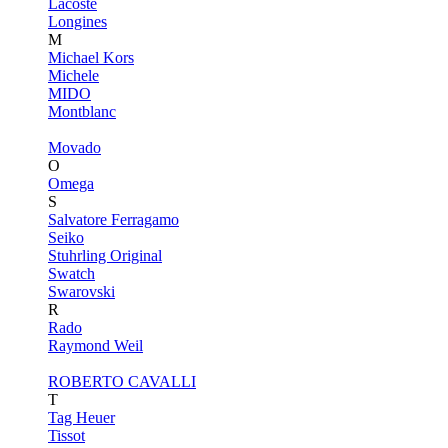
Lacoste
Longines
M
Michael Kors
Michele
MIDO
Montblanc
Movado
O
Omega
S
Salvatore Ferragamo
Seiko
Stuhrling Original
Swatch
Swarovski
R
Rado
Raymond Weil
ROBERTO CAVALLI
T
Tag Heuer
Tissot