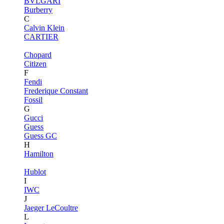
BVLGARI
Burberry
C
Calvin Klein
CARTIER
Chopard
Citizen
F
Fendi
Frederique Constant
Fossil
G
Gucci
Guess
Guess GC
H
Hamilton
Hublot
I
IWC
J
Jaeger LeCoultre
L