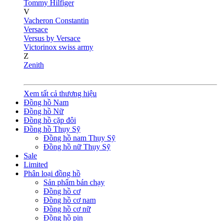
Tommy Hilfiger
V
Vacheron Constantin
Versace
Versus by Versace
Victorinox swiss army
Z
Zenith
Xem tất cả thương hiệu
Đồng hồ Nam
Đồng hồ Nữ
Đồng hồ cặp đôi
Đồng hồ Thụy Sỹ
Đồng hồ nam Thụy Sỹ
Đồng hồ nữ Thụy Sỹ
Sale
Limited
Phân loại đồng hồ
Sản phẩm bán chạy
Đồng hồ cơ
Đồng hồ cơ nam
Đồng hồ cơ nữ
Đồng hồ pin