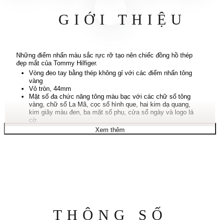
GIỚI THIỆU
Những điểm nhấn màu sắc rực rỡ tạo nên chiếc đồng hồ thép
đẹp mắt của Tommy Hilfiger.
Vòng đeo tay bằng thép không gỉ với các điểm nhấn tông
vàng
Vỏ tròn, 44mm
Mặt số đa chức năng tông màu bạc với các chữ số tông
vàng, chữ số La Mã, cọc số hình que, hai kim dạ quang,
kim giây màu đen, ba mặt số phụ, cửa sổ ngày và logo lá
cờ
Chuyển động thạch anh
Xem thêm
Chống nước ở độ sâu 50 mét
Bảo hành giới hạn mười năm
Thông
THÔNG SỐ