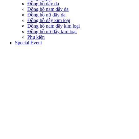
Đồng hồ dây da
Đồng hồ nam dây da
Đồng hồ nữ dây da
Đồng hồ dây kim loại
Đồng hồ nam dây kim loại
Đồng hồ nữ dây kim loại
Phụ kiện
Special Event