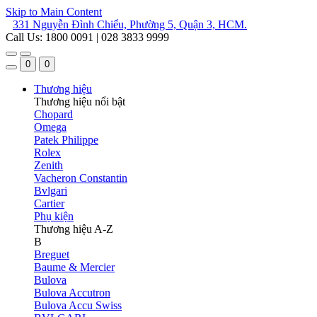
Skip to Main Content
331 Nguyễn Đình Chiểu, Phường 5, Quận 3, HCM.
Call Us: 1800 0091 | 028 3833 9999
0
0
Thương hiệu
Thương hiệu nổi bật
Chopard
Omega
Patek Philippe
Rolex
Zenith
Vacheron Constantin
Bvlgari
Cartier
Phụ kiện
Thương hiệu A-Z
B
Breguet
Baume & Mercier
Bulova
Bulova Accutron
Bulova Accu Swiss