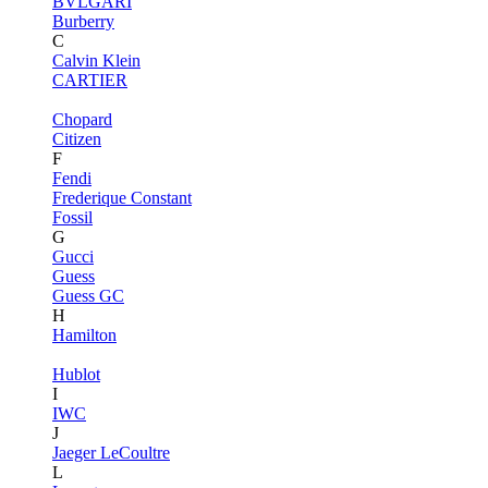
BVLGARI
Burberry
C
Calvin Klein
CARTIER
Chopard
Citizen
F
Fendi
Frederique Constant
Fossil
G
Gucci
Guess
Guess GC
H
Hamilton
Hublot
I
IWC
J
Jaeger LeCoultre
L