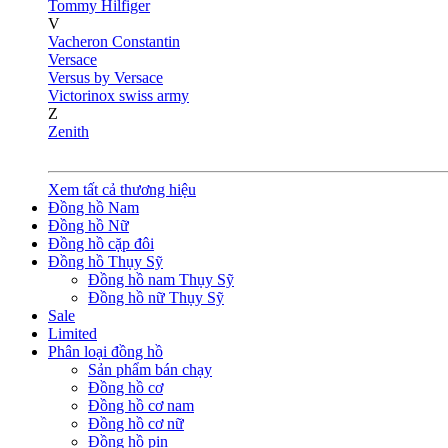
Tommy Hilfiger
V
Vacheron Constantin
Versace
Versus by Versace
Victorinox swiss army
Z
Zenith
Xem tất cả thương hiệu
Đồng hồ Nam
Đồng hồ Nữ
Đồng hồ cặp đôi
Đồng hồ Thụy Sỹ
Đồng hồ nam Thụy Sỹ
Đồng hồ nữ Thụy Sỹ
Sale
Limited
Phân loại đồng hồ
Sản phẩm bán chạy
Đồng hồ cơ
Đồng hồ cơ nam
Đồng hồ cơ nữ
Đồng hồ pin