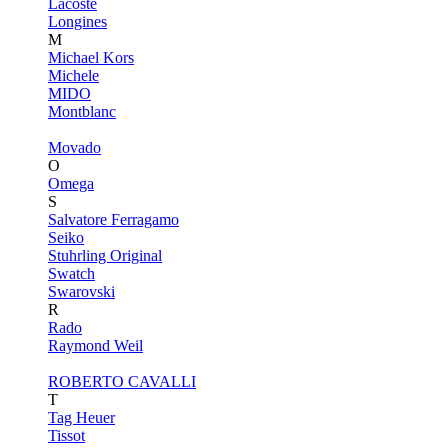
Lacoste
Longines
M
Michael Kors
Michele
MIDO
Montblanc
Movado
O
Omega
S
Salvatore Ferragamo
Seiko
Stuhrling Original
Swatch
Swarovski
R
Rado
Raymond Weil
ROBERTO CAVALLI
T
Tag Heuer
Tissot