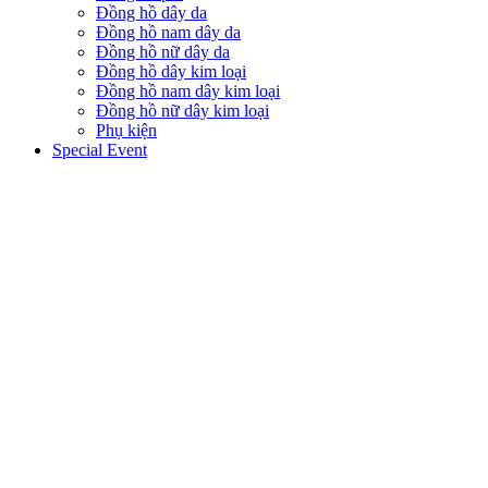
Đồng hồ dây da
Đồng hồ nam dây da
Đồng hồ nữ dây da
Đồng hồ dây kim loại
Đồng hồ nam dây kim loại
Đồng hồ nữ dây kim loại
Phụ kiện
Special Event