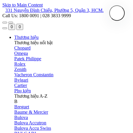
Skip to Main Content
331 Nguyễn Đình Chiểu, Phường 5, Quận 3, HCM.
Call Us: 1800 0091 | 028 3833 9999
0
0
Thương hiệu
Thương hiệu nổi bật
Chopard
Omega
Patek Philippe
Rolex
Zenith
Vacheron Constantin
Bvlgari
Cartier
Phụ kiện
Thương hiệu A-Z
B
Breguet
Baume & Mercier
Bulova
Bulova Accutron
Bulova Accu Swiss