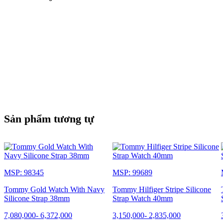
Sản phẩm tương tự
MSP: 98345
MSP: 99689
Tommy Gold Watch With Navy
Tommy Hilfiger Stripe Silicone
Silicone Strap 38mm
Strap Watch 40mm
7,080,000
-
6,372,000
3,150,000
-
2,835,000