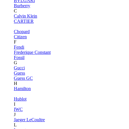
BVLGARI
Burberry
C
Calvin Klein
CARTIER
Chopard
Citizen
F
Fendi
Frederique Constant
Fossil
G
Gucci
Guess
Guess GC
H
Hamilton
Hublot
I
IWC
J
Jaeger LeCoultre
L