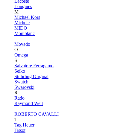
Lacoste
Longines
M
Michael Kors
Michele
MIDO
Montblanc
Movado
O
Omega
S
Salvatore Ferragamo
Seiko
Stuhrling Original
Swatch
Swarovski
R
Rado
Raymond Weil
ROBERTO CAVALLI
T
Tag Heuer
Tissot