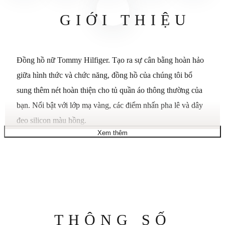
GIỚI THIỆU
Đồng hồ nữ Tommy Hilfiger. Tạo ra sự cân bằng hoàn hảo
giữa hình thức và chức năng, đồng hồ của chúng tôi bổ
sung thêm nét hoàn thiện cho tủ quần áo thông thường của
bạn. Nổi bật với lớp mạ vàng, các điểm nhấn pha lê và dây
đeo silicon màu hồng.
Xem thêm
Vỏ vàng 38mm và dây đeo silicon màu hồng, sáu mặt kính
pha lê, chuyển động đa chức năng, mặt số phụ.
Khả năng chống nước lên đến 50 mét.
Thông
THÔNG SỐ