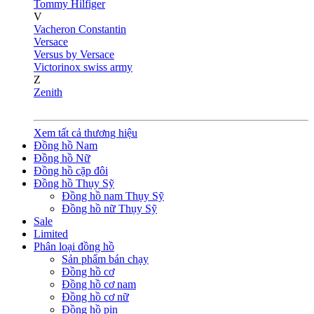
Tommy Hilfiger
V
Vacheron Constantin
Versace
Versus by Versace
Victorinox swiss army
Z
Zenith
Xem tất cả thương hiệu
Đồng hồ Nam
Đồng hồ Nữ
Đồng hồ cặp đôi
Đồng hồ Thụy Sỹ
Đồng hồ nam Thụy Sỹ
Đồng hồ nữ Thụy Sỹ
Sale
Limited
Phân loại đồng hồ
Sản phẩm bán chạy
Đồng hồ cơ
Đồng hồ cơ nam
Đồng hồ cơ nữ
Đồng hồ pin