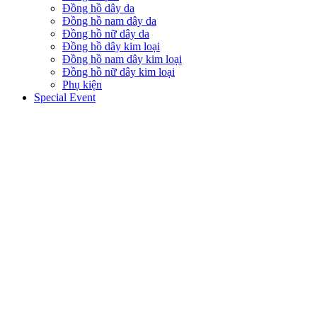
Đồng hồ dây da
Đồng hồ nam dây da
Đồng hồ nữ dây da
Đồng hồ dây kim loại
Đồng hồ nam dây kim loại
Đồng hồ nữ dây kim loại
Phụ kiện
Special Event