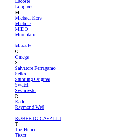
Lacoste
Longines
M
Michael Kors
Michele
MIDO
Montblanc
Movado
O
Omega
S
Salvatore Ferragamo
Seiko
Stuhrling Original
Swatch
Swarovski
R
Rado
Raymond Weil
ROBERTO CAVALLI
T
Tag Heuer
Tissot