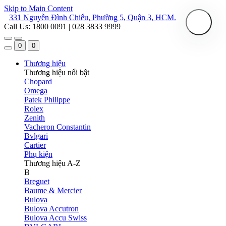
Skip to Main Content
331 Nguyễn Đình Chiểu, Phường 5, Quận 3, HCM.
Call Us: 1800 0091 | 028 3833 9999
0
0
Thương hiệu
Thương hiệu nổi bật
Chopard
Omega
Patek Philippe
Rolex
Zenith
Vacheron Constantin
Bvlgari
Cartier
Phụ kiện
Thương hiệu A-Z
B
Breguet
Baume & Mercier
Bulova
Bulova Accutron
Bulova Accu Swiss