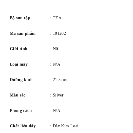
bezel vật chất
Thép không gỉ
số
Chức năng Bezel
Hiển thị thời gian 12 giờ
Lịch
Không có lịch
Bộ sưu tập
: TEA
Trọng lượng sản phẩm
61 gam
Mã sản phẩm
: 101202
Sự chuyển động
Thạch anh
Độ sâu chống nước
30 mét
Giới tính
: Nữ
Loại bảo hành
nhà chế tạo
Loại máy
: N/A
Đường kính
: 21.3mm
Màu sắc
: Silver
Phong cách
: N/A
Chất liệu dây
: Dây Kim Loại