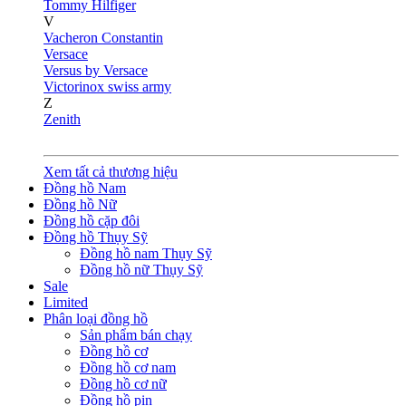
Tommy Hilfiger
V
Vacheron Constantin
Versace
Versus by Versace
Victorinox swiss army
Z
Zenith
Xem tất cả thương hiệu
Đồng hồ Nam
Đồng hồ Nữ
Đồng hồ cặp đôi
Đồng hồ Thụy Sỹ
Đồng hồ nam Thụy Sỹ
Đồng hồ nữ Thụy Sỹ
Sale
Limited
Phân loại đồng hồ
Sản phẩm bán chạy
Đồng hồ cơ
Đồng hồ cơ nam
Đồng hồ cơ nữ
Đồng hồ pin