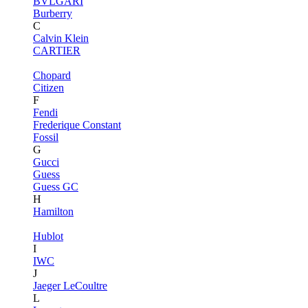
BVLGARI
Burberry
C
Calvin Klein
CARTIER
Chopard
Citizen
F
Fendi
Frederique Constant
Fossil
G
Gucci
Guess
Guess GC
H
Hamilton
Hublot
I
IWC
J
Jaeger LeCoultre
L