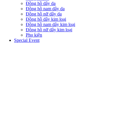
Đồng hồ dây da
Đồng hồ nam dây da
Đồng hồ nữ dây da
Đồng hồ dây kim loại
Đồng hồ nam dây kim loại
Đồng hồ nữ dây kim loại
Phụ kiện
Special Event