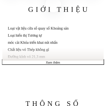
GIỚI THIỆU
Loại vật liệu cửa sổ quay số
Khoáng sản
Loại hiển thị
Tương tự
móc cài
Khóa triển khai nút nhấn
Chất liệu vỏ
Thép không gỉ
Đường kính vỏ
21,3 mm
Xem thêm
Độ dày vỏ
7 milimét
Chất liệu dây đeo
Thép không gỉ
Kích thước ban nhạc
Tiêu chuẩn Nữ
Độ rộng băng tần
12 mm
bảng màu
Bạc
Quay số màu
Bạc
Thông
THÔNG SỐ