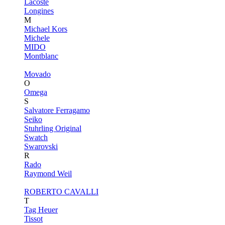
Lacoste
Longines
M
Michael Kors
Michele
MIDO
Montblanc
Movado
O
Omega
S
Salvatore Ferragamo
Seiko
Stuhrling Original
Swatch
Swarovski
R
Rado
Raymond Weil
ROBERTO CAVALLI
T
Tag Heuer
Tissot