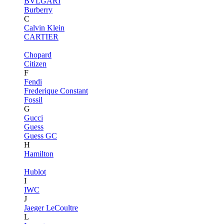
BVLGARI
Burberry
C
Calvin Klein
CARTIER
Chopard
Citizen
F
Fendi
Frederique Constant
Fossil
G
Gucci
Guess
Guess GC
H
Hamilton
Hublot
I
IWC
J
Jaeger LeCoultre
L