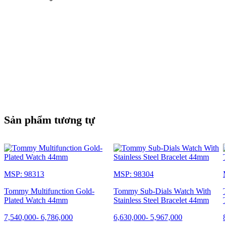
Sản phẩm tương tự
MSP: 98313
MSP: 98304
Tommy Multifunction Gold-
Tommy Sub-Dials Watch With
Plated Watch 44mm
Stainless Steel Bracelet 44mm
7,540,000
-
6,786,000
6,630,000
-
5,967,000