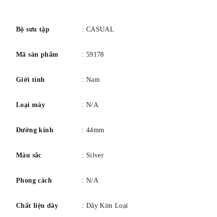
số
Bộ sưu tập
: CASUAL
Mã sản phẩm
: 59178
Giới tính
: Nam
Loại máy
: N/A
Đường kính
: 44mm
Màu sắc
: Silver
Phong cách
: N/A
Chất liệu dây
: Dây Kim Loại