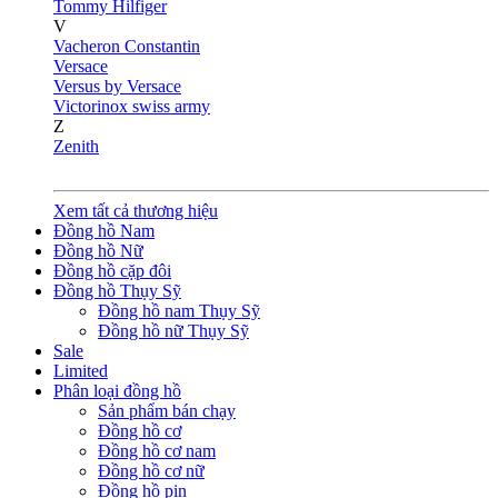
Tommy Hilfiger
V
Vacheron Constantin
Versace
Versus by Versace
Victorinox swiss army
Z
Zenith
Xem tất cả thương hiệu
Đồng hồ Nam
Đồng hồ Nữ
Đồng hồ cặp đôi
Đồng hồ Thụy Sỹ
Đồng hồ nam Thụy Sỹ
Đồng hồ nữ Thụy Sỹ
Sale
Limited
Phân loại đồng hồ
Sản phẩm bán chạy
Đồng hồ cơ
Đồng hồ cơ nam
Đồng hồ cơ nữ
Đồng hồ pin