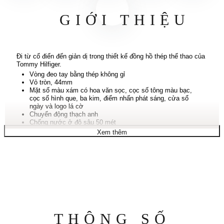
GIỚI THIỆU
Đi từ cổ điển đến giản dị trong thiết kế đồng hồ thép thể thao của
Tommy Hilfiger.
Vòng đeo tay bằng thép không gỉ
Vỏ tròn, 44mm
Mặt số màu xám có hoa văn sọc, cọc số tông màu bạc,
cọc số hình que, ba kim, điểm nhấn phát sáng, cửa sổ
ngày và logo lá cờ
Chuyển động thạch anh
Chống nước ở độ sâu 50 mét
Bảo hành giới hạn mười năm
Xem thêm
Thông
THÔNG SỐ