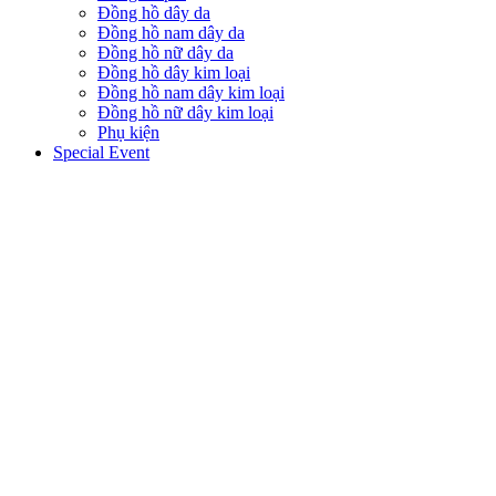
Đồng hồ dây da
Đồng hồ nam dây da
Đồng hồ nữ dây da
Đồng hồ dây kim loại
Đồng hồ nam dây kim loại
Đồng hồ nữ dây kim loại
Phụ kiện
Special Event