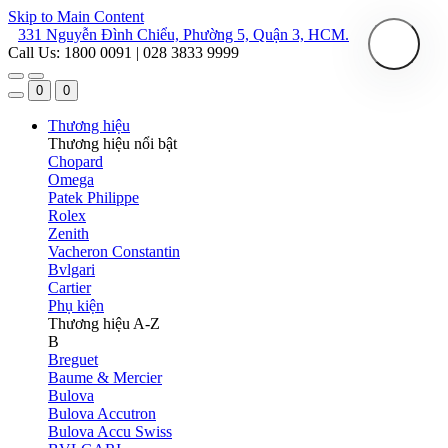
Skip to Main Content
331 Nguyễn Đình Chiểu, Phường 5, Quận 3, HCM.
Call Us: 1800 0091 | 028 3833 9999
0
0
Thương hiệu
Thương hiệu nổi bật
Chopard
Omega
Patek Philippe
Rolex
Zenith
Vacheron Constantin
Bvlgari
Cartier
Phụ kiện
Thương hiệu A-Z
B
Breguet
Baume & Mercier
Bulova
Bulova Accutron
Bulova Accu Swiss