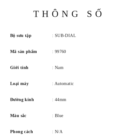
Thông
THÔNG SỐ
số
Bộ sưu tập
: SUB-DIAL
Mã sản phẩm
: 99760
Giới tính
: Nam
Loại máy
: Automatic
Đường kính
: 44mm
Màu sắc
: Blue
Phong cách
: N/A