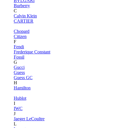
BVLGARI
Burberry
C
Calvin Klein
CARTIER
Chopard
Citizen
F
Fendi
Frederique Constant
Fossil
G
Gucci
Guess
Guess GC
H
Hamilton
Hublot
I
IWC
J
Jaeger LeCoultre
L