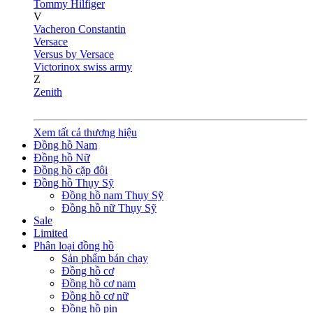
Tommy Hilfiger
V
Vacheron Constantin
Versace
Versus by Versace
Victorinox swiss army
Z
Zenith
Xem tất cả thương hiệu
Đồng hồ Nam
Đồng hồ Nữ
Đồng hồ cặp đôi
Đồng hồ Thụy Sỹ
Đồng hồ nam Thụy Sỹ
Đồng hồ nữ Thụy Sỹ
Sale
Limited
Phân loại đồng hồ
Sản phẩm bán chạy
Đồng hồ cơ
Đồng hồ cơ nam
Đồng hồ cơ nữ
Đồng hồ pin