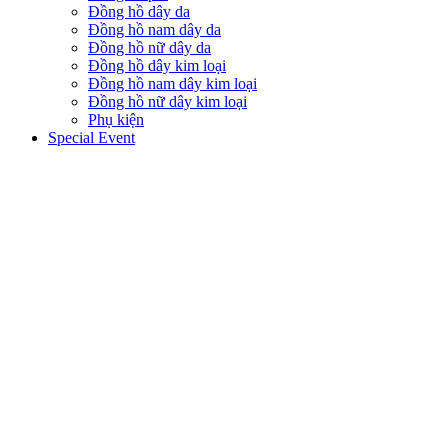
Đồng hồ dây da
Đồng hồ nam dây da
Đồng hồ nữ dây da
Đồng hồ dây kim loại
Đồng hồ nam dây kim loại
Đồng hồ nữ dây kim loại
Phụ kiện
Special Event