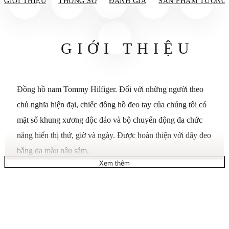
GIỚI THIỆU
THÔNG SỐ
ĐÁNH GIÁ
SẢN PHẨM TƯƠNG
GIỚI THIỆU
Đồng hồ nam Tommy Hilfiger. Đối với những người theo
chủ nghĩa hiện đại, chiếc đồng hồ đeo tay của chúng tôi có
mặt số khung xương độc đáo và bộ chuyển động đa chức
năng hiển thị thứ, giờ và ngày. Được hoàn thiện với dây đeo
bằng da màu nâu sẫm.
Xem thêm
Vỏ thép không gỉ 44mm, mặt số màu xanh lam, dây đeo
bằng da màu nâu sẫm, bộ chuyển động đa chức năng, mặt
số phụ.
Khả năng chống nước lên đến 50 mét.