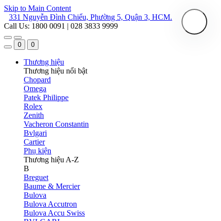
Skip to Main Content
331 Nguyễn Đình Chiểu, Phường 5, Quận 3, HCM.
Call Us: 1800 0091 | 028 3833 9999
0
0
Thương hiệu
Thương hiệu nổi bật
Chopard
Omega
Patek Philippe
Rolex
Zenith
Vacheron Constantin
Bvlgari
Cartier
Phụ kiện
Thương hiệu A-Z
B
Breguet
Baume & Mercier
Bulova
Bulova Accutron
Bulova Accu Swiss