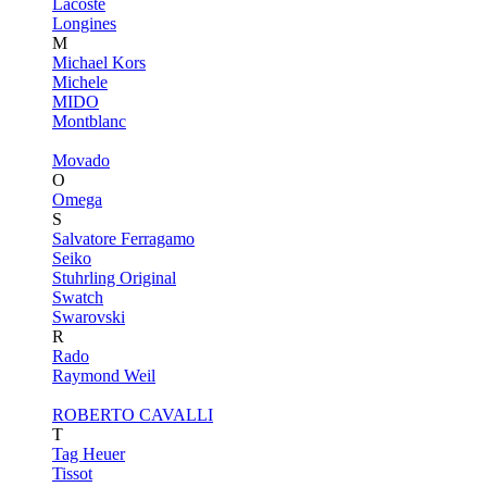
Lacoste
Longines
M
Michael Kors
Michele
MIDO
Montblanc
Movado
O
Omega
S
Salvatore Ferragamo
Seiko
Stuhrling Original
Swatch
Swarovski
R
Rado
Raymond Weil
ROBERTO CAVALLI
T
Tag Heuer
Tissot