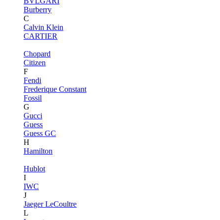
BVLGARI
Burberry
C
Calvin Klein
CARTIER
Chopard
Citizen
F
Fendi
Frederique Constant
Fossil
G
Gucci
Guess
Guess GC
H
Hamilton
Hublot
I
IWC
J
Jaeger LeCoultre
L