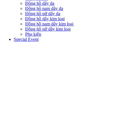
Đồng hồ dây da
Đồng hồ nam dây da
Đồng hồ nữ dây da
Đồng hồ dây kim loại
Đồng hồ nam dây kim loại
Đồng hồ nữ dây kim loại
Phụ kiện
Special Event