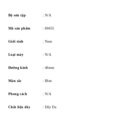
số
Bộ sưu tập
: N/A
Mã sản phẩm
: 69655
Giới tính
: Nam
Loại máy
: N/A
Đường kính
: 46mm
Màu sắc
: Blue
Phong cách
: N/A
Chất liệu dây
: Dây Da