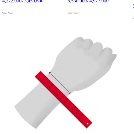
4,272,000
-
3,459,600
5,530,000
-
4,977,000