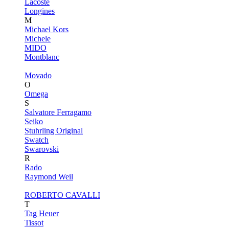
Lacoste
Longines
M
Michael Kors
Michele
MIDO
Montblanc
Movado
O
Omega
S
Salvatore Ferragamo
Seiko
Stuhrling Original
Swatch
Swarovski
R
Rado
Raymond Weil
ROBERTO CAVALLI
T
Tag Heuer
Tissot