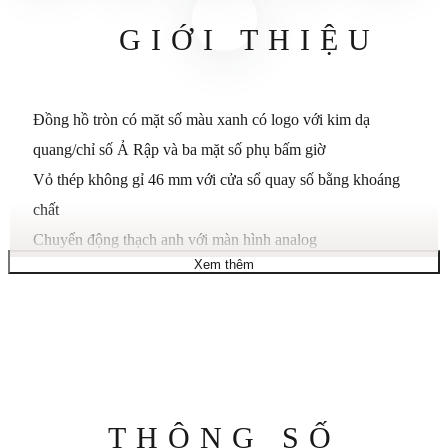
GIỚI THIỆU
Đồng hồ tròn có mặt số màu xanh có logo với kim dạ
quang/chỉ số Ả Rập và ba mặt số phụ bấm giờ
Vỏ thép không gỉ 46 mm với cửa sổ quay số bằng khoáng
chất
Chuyển động thạch anh với màn hình analog
Xem thêm
Dây da thật có khóa đóng
Khả năng chống nước ở độ sâu 50 m (165 ft): Nói chung,
thích hợp cho việc bơi lội giải trí trong thời gian ngắn nhưng
không thích hợp để lặn hoặc lặn bằng ống thở
Thông
THÔNG SỐ