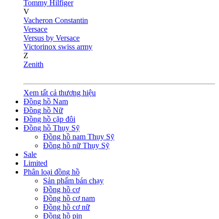
Tommy Hilfiger
V
Vacheron Constantin
Versace
Versus by Versace
Victorinox swiss army
Z
Zenith
Xem tất cả thương hiệu
Đồng hồ Nam
Đồng hồ Nữ
Đồng hồ cặp đôi
Đồng hồ Thụy Sỹ
Đồng hồ nam Thụy Sỹ
Đồng hồ nữ Thụy Sỹ
Sale
Limited
Phân loại đồng hồ
Sản phẩm bán chạy
Đồng hồ cơ
Đồng hồ cơ nam
Đồng hồ cơ nữ
Đồng hồ pin