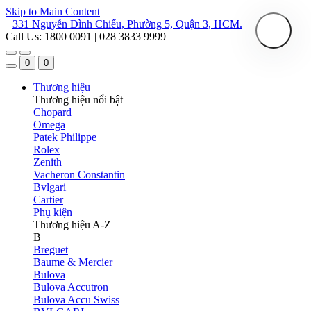
Skip to Main Content
331 Nguyễn Đình Chiểu, Phường 5, Quận 3, HCM.
Call Us: 1800 0091 | 028 3833 9999
0
0
Thương hiệu
Thương hiệu nổi bật
Chopard
Omega
Patek Philippe
Rolex
Zenith
Vacheron Constantin
Bvlgari
Cartier
Phụ kiện
Thương hiệu A-Z
B
Breguet
Baume & Mercier
Bulova
Bulova Accutron
Bulova Accu Swiss