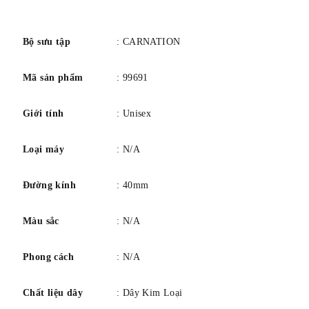
số
Bộ sưu tập
: CARNATION
Mã sản phẩm
: 99691
Giới tính
: Unisex
Loại máy
: N/A
Đường kính
: 40mm
Màu sắc
: N/A
Phong cách
: N/A
Chất liệu dây
: Dây Kim Loại