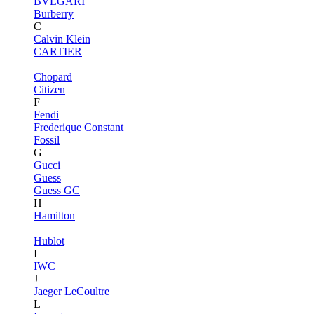
BVLGARI
Burberry
C
Calvin Klein
CARTIER
Chopard
Citizen
F
Fendi
Frederique Constant
Fossil
G
Gucci
Guess
Guess GC
H
Hamilton
Hublot
I
IWC
J
Jaeger LeCoultre
L