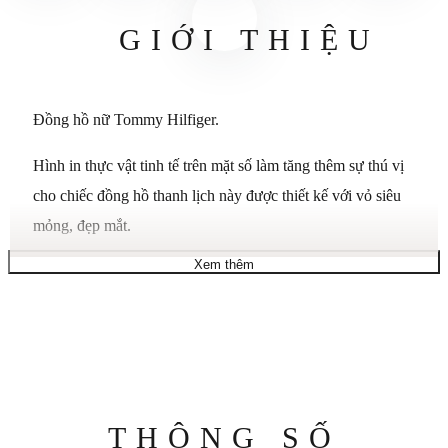
GIỚI THIỆU
Đồng hồ nữ Tommy Hilfiger.
Hình in thực vật tinh tế trên mặt số làm tăng thêm sự thú vị
cho chiếc đồng hồ thanh lịch này được thiết kế với vỏ siêu
mỏng, đẹp mắt.
Xem thêm
Chuyển động quét bằng hai tay sẽ hoàn thành bức tranh.
Vỏ, mặt số và vòng đeo tay bằng thép không gỉ mạ vàng
cẩm chướng 40mm, chuyển động bằng hai tay.
Khả năng chống nước lên đến 30 mét.
Thông
THÔNG SỐ