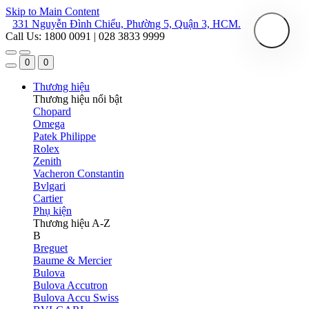
Skip to Main Content
331 Nguyễn Đình Chiểu, Phường 5, Quận 3, HCM.
Call Us: 1800 0091 | 028 3833 9999
0
0
Thương hiệu
Thương hiệu nổi bật
Chopard
Omega
Patek Philippe
Rolex
Zenith
Vacheron Constantin
Bvlgari
Cartier
Phụ kiện
Thương hiệu A-Z
B
Breguet
Baume & Mercier
Bulova
Bulova Accutron
Bulova Accu Swiss