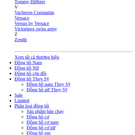
Tommy Hilfiger
V
Vacheron Constantin
Versace
Versus by Versace
Victorinox swiss army
Z
Zenith
Xem tất cả thương hiệu
Đồng hồ Nam
Đồng hồ Nữ
Đồng hồ cặp đôi
Đồng hồ Thụy Sỹ
Đồng hồ nam Thụy Sỹ
Đồng hồ nữ Thụy Sỹ
Sale
Limited
Phân loại đồng hồ
Sản phẩm bán chạy
Đồng hồ cơ
Đồng hồ cơ nam
Đồng hồ cơ nữ
Đồng hồ pin