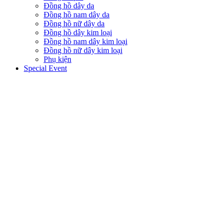
Đồng hồ dây da
Đồng hồ nam dây da
Đồng hồ nữ dây da
Đồng hồ dây kim loại
Đồng hồ nam dây kim loại
Đồng hồ nữ dây kim loại
Phụ kiện
Special Event