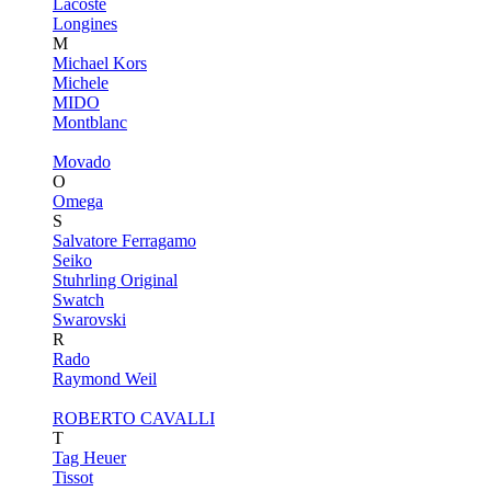
Lacoste
Longines
M
Michael Kors
Michele
MIDO
Montblanc
Movado
O
Omega
S
Salvatore Ferragamo
Seiko
Stuhrling Original
Swatch
Swarovski
R
Rado
Raymond Weil
ROBERTO CAVALLI
T
Tag Heuer
Tissot