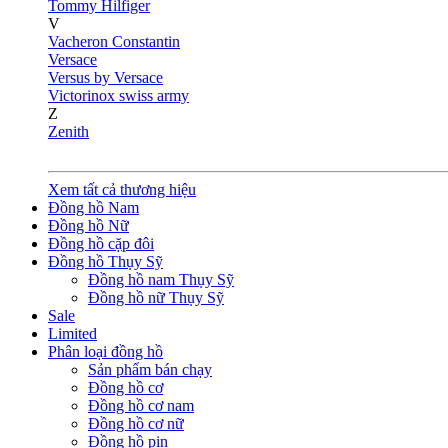
Tommy Hilfiger
V
Vacheron Constantin
Versace
Versus by Versace
Victorinox swiss army
Z
Zenith
Xem tất cả thương hiệu
Đồng hồ Nam
Đồng hồ Nữ
Đồng hồ cặp đôi
Đồng hồ Thụy Sỹ
Đồng hồ nam Thụy Sỹ
Đồng hồ nữ Thụy Sỹ
Sale
Limited
Phân loại đồng hồ
Sản phẩm bán chạy
Đồng hồ cơ
Đồng hồ cơ nam
Đồng hồ cơ nữ
Đồng hồ pin