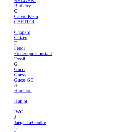
BVLGARI
Burberry
C
Calvin Klein
CARTIER
Chopard
Citizen
F
Fendi
Frederique Constant
Fossil
G
Gucci
Guess
Guess GC
H
Hamilton
Hublot
I
IWC
J
Jaeger LeCoultre
L