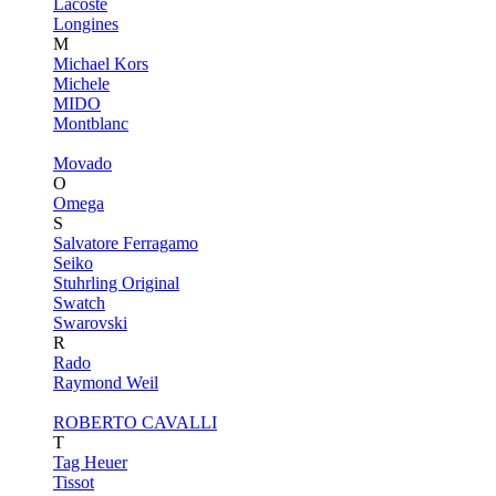
Lacoste
Longines
M
Michael Kors
Michele
MIDO
Montblanc
Movado
O
Omega
S
Salvatore Ferragamo
Seiko
Stuhrling Original
Swatch
Swarovski
R
Rado
Raymond Weil
ROBERTO CAVALLI
T
Tag Heuer
Tissot