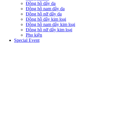
Đồng hồ dây da
Đồng hồ nam dây da
Đồng hồ nữ dây da
Đồng hồ dây kim loại
Đồng hồ nam dây kim loại
Đồng hồ nữ dây kim loại
Phụ kiện
Special Event