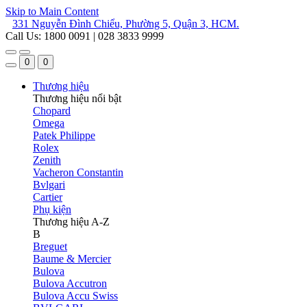
Skip to Main Content
331 Nguyễn Đình Chiểu, Phường 5, Quận 3, HCM.
Call Us: 1800 0091 | 028 3833 9999
0
0
Thương hiệu
Thương hiệu nổi bật
Chopard
Omega
Patek Philippe
Rolex
Zenith
Vacheron Constantin
Bvlgari
Cartier
Phụ kiện
Thương hiệu A-Z
B
Breguet
Baume & Mercier
Bulova
Bulova Accutron
Bulova Accu Swiss