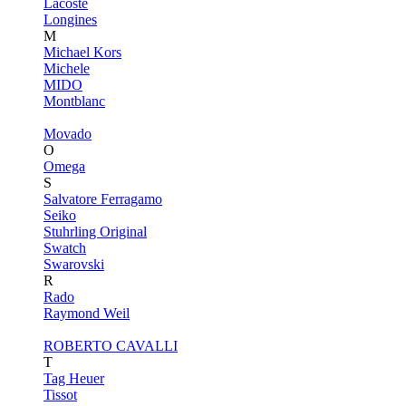
Lacoste
Longines
M
Michael Kors
Michele
MIDO
Montblanc
Movado
O
Omega
S
Salvatore Ferragamo
Seiko
Stuhrling Original
Swatch
Swarovski
R
Rado
Raymond Weil
ROBERTO CAVALLI
T
Tag Heuer
Tissot