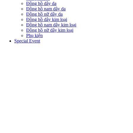
Đồng hồ dây da
Đồng hồ nam dây da
Đồng hồ nữ dây da
Đồng hồ dây kim loại
Đồng hồ nam dây kim loại
Đồng hồ nữ dây kim loại
Phụ kiện
Special Event