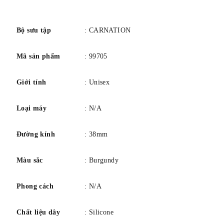
số
Bộ sưu tập
: CARNATION
Mã sản phẩm
: 99705
Giới tính
: Unisex
Loại máy
: N/A
Đường kính
: 38mm
Màu sắc
: Burgundy
Phong cách
: N/A
Chất liệu dây
: Silicone