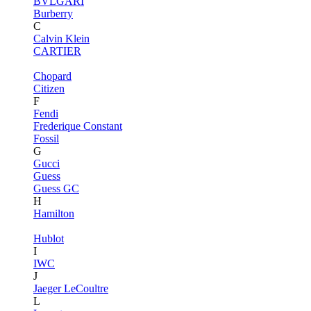
BVLGARI
Burberry
C
Calvin Klein
CARTIER
Chopard
Citizen
F
Fendi
Frederique Constant
Fossil
G
Gucci
Guess
Guess GC
H
Hamilton
Hublot
I
IWC
J
Jaeger LeCoultre
L