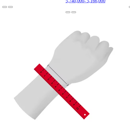
5,740,000
-
5,166,000