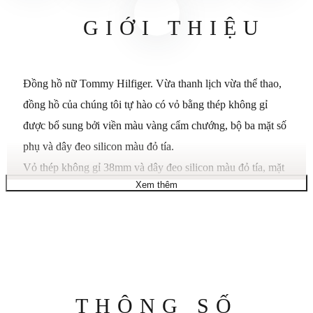
GIỚI THIỆU
Đồng hồ nữ Tommy Hilfiger. Vừa thanh lịch vừa thể thao,
đồng hồ của chúng tôi tự hào có vỏ bằng thép không gỉ
được bổ sung bởi viền màu vàng cẩm chướng, bộ ba mặt số
phụ và dây đeo silicon màu đỏ tía.
Vỏ thép không gỉ 38mm và dây đeo silicon màu đỏ tía, mặt
Xem thêm
số màu trắng bạc với các điểm nhấn bằng vàng cẩm chướng,
bộ chuyển động đa chức năng, mặt số phụ hiển thị ngày
trong tuần, 24 giờ và ngày.
Khả năng chống nước lên đến 50 mét.
Thông
THÔNG SỐ