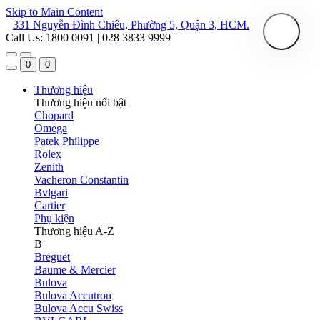
Skip to Main Content
331 Nguyễn Đình Chiểu, Phường 5, Quận 3, HCM.
Call Us: 1800 0091 | 028 3833 9999
0
0
Thương hiệu
Thương hiệu nổi bật
Chopard
Omega
Patek Philippe
Rolex
Zenith
Vacheron Constantin
Bvlgari
Cartier
Phụ kiện
Thương hiệu A-Z
B
Breguet
Baume & Mercier
Bulova
Bulova Accutron
Bulova Accu Swiss