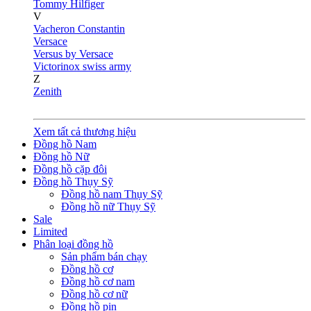
Tommy Hilfiger
V
Vacheron Constantin
Versace
Versus by Versace
Victorinox swiss army
Z
Zenith
Xem tất cả thương hiệu
Đồng hồ Nam
Đồng hồ Nữ
Đồng hồ cặp đôi
Đồng hồ Thụy Sỹ
Đồng hồ nam Thụy Sỹ
Đồng hồ nữ Thụy Sỹ
Sale
Limited
Phân loại đồng hồ
Sản phẩm bán chạy
Đồng hồ cơ
Đồng hồ cơ nam
Đồng hồ cơ nữ
Đồng hồ pin